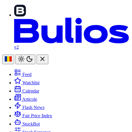
v2
Feed
Watchlist
Calendar
Articole
Flash News
Fair Price Index
StockBot