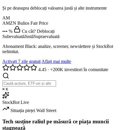
Și pe deasupra deblocați valoarea justă și alte instrumente
AM
AMZN
Bulios Fair Price
••• %
Cu cât? Deblocați
Subevaluată
Justă
Supraevaluată
Abonament Black: analize, screener, newslettere și StockBot
nelimitat.
Activați 7 zile gratuit
Aflați mai multe
4.45
·
+200K investitori în comunitate
⌘
K
StockBot
Live
Situația pieței
Wall Street
Tech susține raliul pe măsură ce piața muncii
stagnează