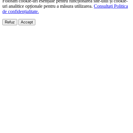
Folosim cookie-uri esențiale pentru funcționarea site-ului și cookie-
uri analitice opționale pentru a măsura utilizarea.
Consultați Politica
de confidențialitate.
Refuz
Accept