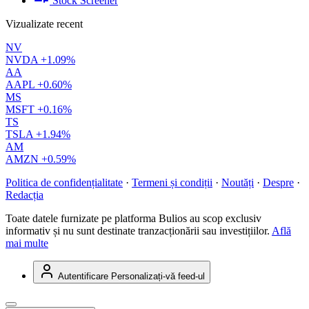
Stock Screener
Vizualizate recent
NV
NVDA
+1.09%
AA
AAPL
+0.60%
MS
MSFT
+0.16%
TS
TSLA
+1.94%
AM
AMZN
+0.59%
Politica de confidențialitate
·
Termeni și condiții
·
Noutăți
·
Despre
·
Redacția
Toate datele furnizate pe platforma Bulios au scop exclusiv
informativ și nu sunt destinate tranzacționării sau investițiilor.
Află
mai multe
Autentificare
Personalizați-vă feed-ul