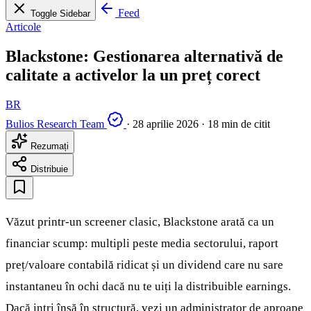
Feed
Toggle Sidebar
Articole
Blackstone: Gestionarea alternativă de
calitate a activelor la un preț corect
BR
Bulios Research Team
·
28 aprilie 2026
·
18 min de citit
Rezumați
Distribuie
Văzut printr‑un screener clasic, Blackstone arată ca un
financiar scump: multipli peste media sectorului, raport
preț/valoare contabilă ridicat și un dividend care nu sare
instantaneu în ochi dacă nu te uiți la distribuible earnings.
Dacă intri însă în structură, vezi un administrator de aproape