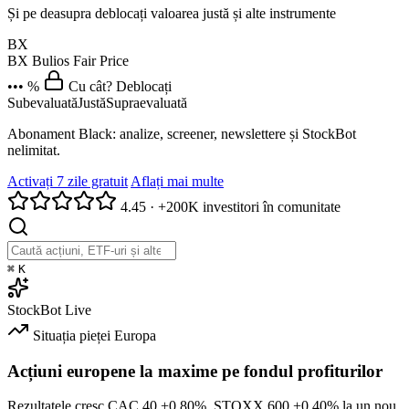
Și pe deasupra deblocați valoarea justă și alte instrumente
BX
BX
Bulios Fair Price
••• %
Cu cât? Deblocați
Subevaluată
Justă
Supraevaluată
Abonament Black: analize, screener, newslettere și StockBot
nelimitat.
Activați 7 zile gratuit
Aflați mai multe
4.45
·
+200K investitori în comunitate
⌘
K
StockBot
Live
Situația pieței
Europa
Acțiuni europene la maxime pe fondul profiturilor
Rezultatele cresc CAC 40
+0.80%
. STOXX 600
+0.40%
la un nou