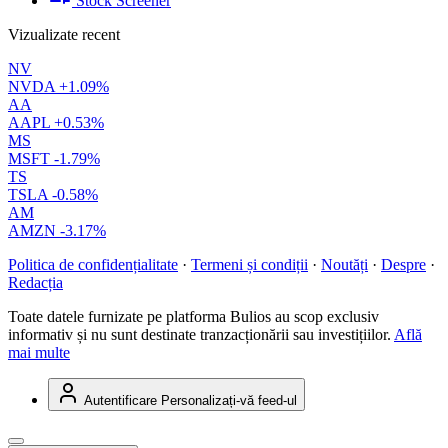
Stock Screener
Vizualizate recent
NV
NVDA
+1.09%
AA
AAPL
+0.53%
MS
MSFT
-1.79%
TS
TSLA
-0.58%
AM
AMZN
-3.17%
Politica de confidențialitate
·
Termeni și condiții
·
Noutăți
·
Despre
·
Redacția
Toate datele furnizate pe platforma Bulios au scop exclusiv
informativ și nu sunt destinate tranzacționării sau investițiilor.
Află
mai multe
Autentificare
Personalizați-vă feed-ul