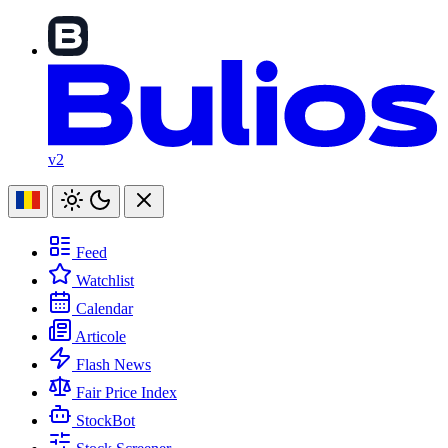
v2
Feed
Watchlist
Calendar
Articole
Flash News
Fair Price Index
StockBot