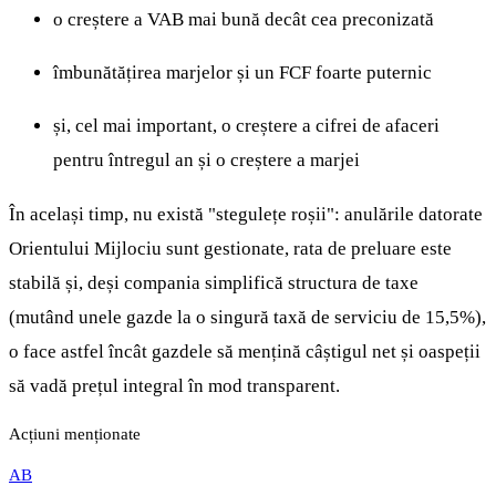
o creștere a VAB mai bună decât cea preconizată
îmbunătățirea marjelor și un FCF foarte puternic
și, cel mai important, o creștere a cifrei de afaceri
pentru întregul an și o creștere a marjei
În același timp, nu există "stegulețe roșii": anulările datorate
Orientului Mijlociu sunt gestionate, rata de preluare este
stabilă și, deși compania simplifică structura de taxe
(mutând unele gazde la o singură taxă de serviciu de 15,5%),
o face astfel încât gazdele să mențină câștigul net și oaspeții
să vadă prețul integral în mod transparent.
Acțiuni menționate
AB