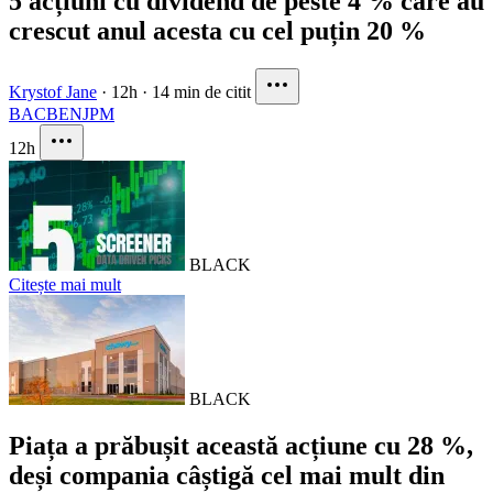
5 acțiuni cu dividend de peste 4 % care au
crescut anul acesta cu cel puțin 20 %
Krystof Jane
·
12h
·
14 min de citit
BAC
BEN
JPM
12h
BLACK
Citește mai mult
BLACK
Piața a prăbușit această acțiune cu 28 %,
deși compania câștigă cel mai mult din