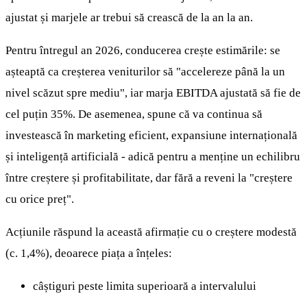
ajustat și marjele ar trebui să crească de la an la an.
Pentru întregul an 2026, conducerea crește estimările: se
așteaptă ca creșterea veniturilor să "accelereze până la un
nivel scăzut spre mediu", iar marja EBITDA ajustată să fie de
cel puțin 35%. De asemenea, spune că va continua să
investească în marketing eficient, expansiune internațională
și inteligență artificială - adică pentru a menține un echilibru
între creștere și profitabilitate, dar fără a reveni la "creștere
cu orice preț".
Acțiunile răspund la această afirmație cu o creștere modestă
(c. 1,4%), deoarece piața a înțeles:
câștiguri peste limita superioară a intervalului