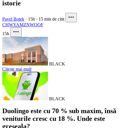
istorie
Pavel Botek
·
15h
·
15 min de citit
CHWY
AMZN
WOOF
15h
BLACK
Citește mai mult
BLACK
Duolingo este cu 70 % sub maxim, însă
veniturile cresc cu 18 %. Unde este
greșeala?