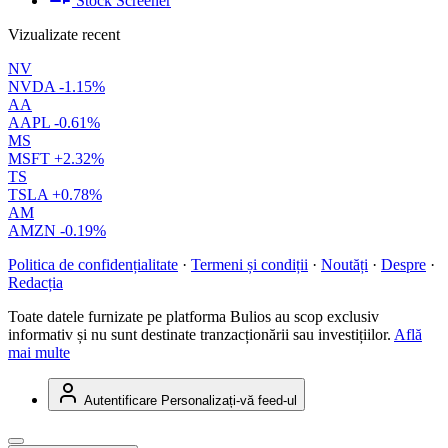
Stock Screener
Vizualizate recent
NV
NVDA
-1.15%
AA
AAPL
-0.61%
MS
MSFT
+2.32%
TS
TSLA
+0.78%
AM
AMZN
-0.19%
Politica de confidențialitate
·
Termeni și condiții
·
Noutăți
·
Despre
·
Redacția
Toate datele furnizate pe platforma Bulios au scop exclusiv
informativ și nu sunt destinate tranzacționării sau investițiilor.
Află
mai multe
Autentificare
Personalizați-vă feed-ul