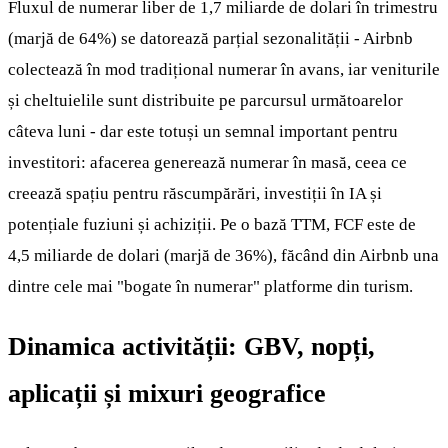
Fluxul de numerar liber de 1,7 miliarde de dolari în trimestru
(marjă de 64%) se datorează parțial sezonalității - Airbnb
colectează în mod tradițional numerar în avans, iar veniturile
și cheltuielile sunt distribuite pe parcursul următoarelor
câteva luni - dar este totuși un semnal important pentru
investitori: afacerea generează numerar în masă, ceea ce
creează spațiu pentru răscumpărări, investiții în IA și
potențiale fuziuni și achiziții. Pe o bază TTM, FCF este de
4,5 miliarde de dolari (marjă de 36%), făcând din Airbnb una
dintre cele mai "bogate în numerar" platforme din turism.
Dinamica activității: GBV, nopți,
aplicații și mixuri geografice