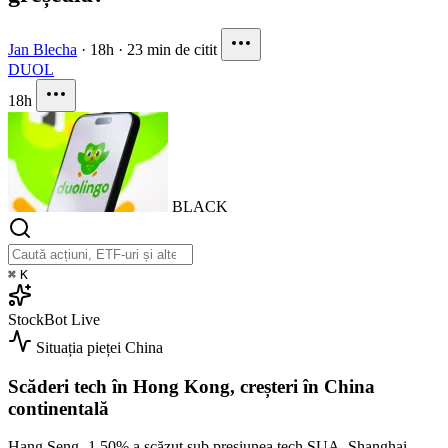
Jan Blecha
·
18h
·
23 min de citit
DUOL
18h
BLACK
⌘
K
StockBot
Live
Situația pieței
China
Scăderi tech în Hong Kong, creșteri în China
continentală
Hang Seng
-1.50%
a scăzut sub presiunea tech SUA. Shanghai