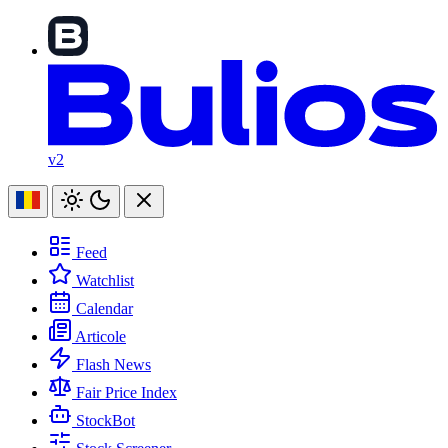
v2
Feed
Watchlist
Calendar
Articole
Flash News
Fair Price Index
StockBot