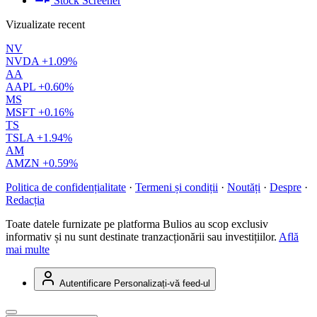
Stock Screener
Vizualizate recent
NV
NVDA
+1.09%
AA
AAPL
+0.60%
MS
MSFT
+0.16%
TS
TSLA
+1.94%
AM
AMZN
+0.59%
Politica de confidențialitate
·
Termeni și condiții
·
Noutăți
·
Despre
·
Redacția
Toate datele furnizate pe platforma Bulios au scop exclusiv
informativ și nu sunt destinate tranzacționării sau investițiilor.
Află
mai multe
Autentificare
Personalizați-vă feed-ul