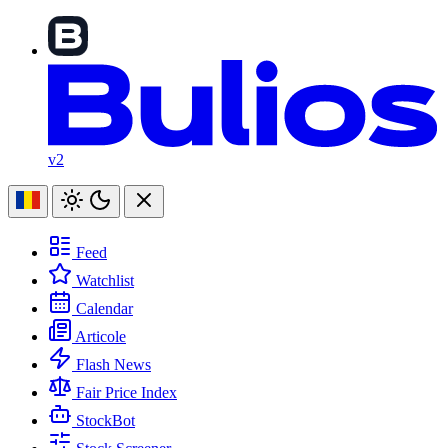
v2
Feed
Watchlist
Calendar
Articole
Flash News
Fair Price Index
StockBot