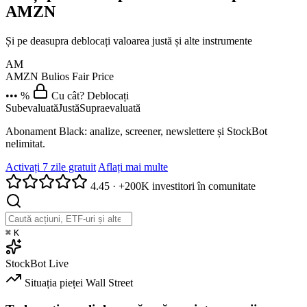
AMZN
Și pe deasupra deblocați valoarea justă și alte instrumente
AM
AMZN
Bulios Fair Price
••• %
Cu cât? Deblocați
Subevaluată
Justă
Supraevaluată
Abonament Black: analize, screener, newslettere și StockBot
nelimitat.
Activați 7 zile gratuit
Aflați mai multe
4.45
·
+200K investitori în comunitate
⌘
K
StockBot
Live
Situația pieței
Wall Street