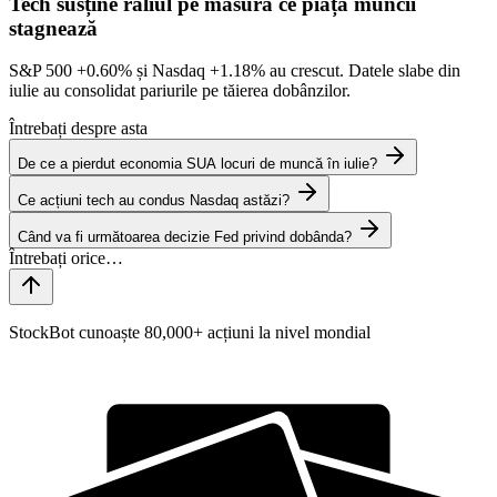
Tech susține raliul pe măsură ce piața muncii
stagnează
S&P 500
+0.60%
și Nasdaq
+1.18%
au crescut. Datele slabe din
iulie au consolidat pariurile pe tăierea dobânzilor.
Întrebați despre asta
De ce a pierdut economia SUA locuri de muncă în iulie?
Ce acțiuni tech au condus Nasdaq astăzi?
Când va fi următoarea decizie Fed privind dobânda?
StockBot cunoaște 80,000+ acțiuni la nivel mondial