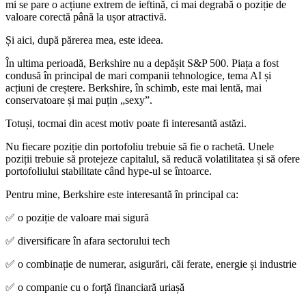
mi se pare o acțiune extrem de ieftină, ci mai degrabă o poziție de
valoare corectă până la ușor atractivă.
Și aici, după părerea mea, este ideea.
În ultima perioadă, Berkshire nu a depășit S&P 500. Piața a fost
condusă în principal de mari companii tehnologice, tema AI și
acțiuni de creștere. Berkshire, în schimb, este mai lentă, mai
conservatoare și mai puțin „sexy”.
Totuși, tocmai din acest motiv poate fi interesantă astăzi.
Nu fiecare poziție din portofoliu trebuie să fie o rachetă. Unele
poziții trebuie să protejeze capitalul, să reducă volatilitatea și să ofere
portofoliului stabilitate când hype-ul se întoarce.
Pentru mine, Berkshire este interesantă în principal ca:
✅ o poziție de valoare mai sigură
✅ diversificare în afara sectorului tech
✅ o combinație de numerar, asigurări, căi ferate, energie și industrie
✅ o companie cu o forță financiară uriașă