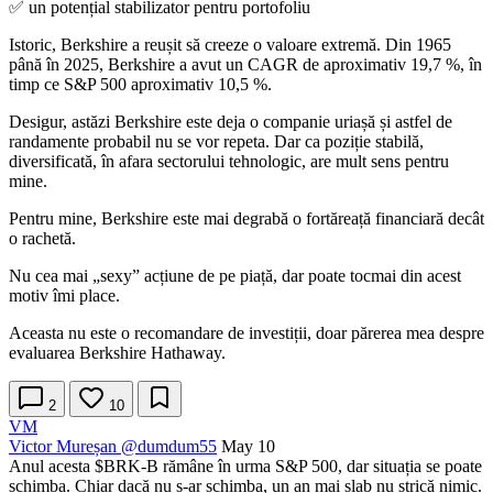
✅ un potențial stabilizator pentru portofoliu
Istoric, Berkshire a reușit să creeze o valoare extremă. Din 1965
până în 2025, Berkshire a avut un CAGR de aproximativ 19,7 %, în
timp ce S&P 500 aproximativ 10,5 %.
Desigur, astăzi Berkshire este deja o companie uriașă și astfel de
randamente probabil nu se vor repeta. Dar ca poziție stabilă,
diversificată, în afara sectorului tehnologic, are mult sens pentru
mine.
Pentru mine, Berkshire este mai degrabă o fortăreață financiară decât
o rachetă.
Nu cea mai „sexy” acțiune de pe piață, dar poate tocmai din acest
motiv îmi place.
Aceasta nu este o recomandare de investiții, doar părerea mea despre
evaluarea Berkshire Hathaway.
2
10
VM
Victor Mureșan
@dumdum55
May 10
Anul acesta
$BRK-B
rămâne în urma S&P 500, dar situația se poate
schimba. Chiar dacă nu s-ar schimba, un an mai slab nu strică nimic.