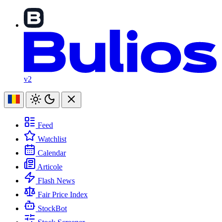
v2
Feed
Watchlist
Calendar
Articole
Flash News
Fair Price Index
StockBot