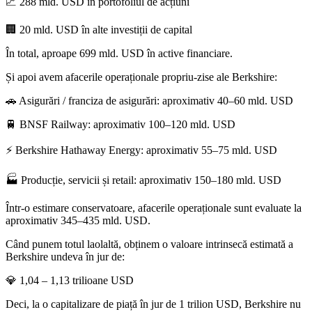
📈 288 mld. USD în portofoliul de acțiuni
🏢 20 mld. USD în alte investiții de capital
În total, aproape 699 mld. USD în active financiare.
Și apoi avem afacerile operaționale propriu-zise ale Berkshire:
🚗 Asigurări / franciza de asigurări: aproximativ 40–60 mld. USD
🚆 BNSF Railway: aproximativ 100–120 mld. USD
⚡ Berkshire Hathaway Energy: aproximativ 55–75 mld. USD
🏭 Producție, servicii și retail: aproximativ 150–180 mld. USD
Într-o estimare conservatoare, afacerile operaționale sunt evaluate la
aproximativ 345–435 mld. USD.
Când punem totul laolaltă, obținem o valoare intrinsecă estimată a
Berkshire undeva în jur de:
💎 1,04 – 1,13 trilioane USD
Deci, la o capitalizare de piață în jur de 1 trilion USD, Berkshire nu