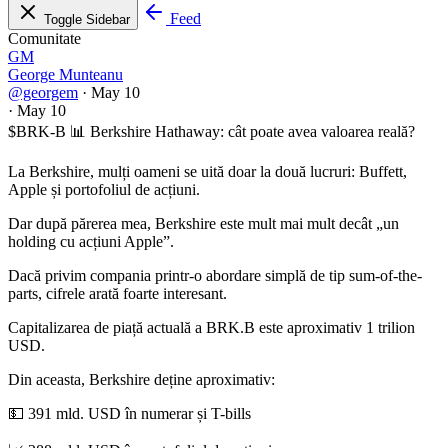
Feed
Toggle Sidebar
Comunitate
GM
George Munteanu
@georgem
·
May 10
·
May 10
$BRK-B
📊 Berkshire Hathaway: cât poate avea valoarea reală?
La Berkshire, mulți oameni se uită doar la două lucruri: Buffett,
Apple și portofoliul de acțiuni.
Dar după părerea mea, Berkshire este mult mai mult decât „un
holding cu acțiuni Apple”.
Dacă privim compania printr-o abordare simplă de tip sum-of-the-
parts, cifrele arată foarte interesant.
Capitalizarea de piață actuală a BRK.B este aproximativ 1 trilion
USD.
Din aceasta, Berkshire deține aproximativ:
💵 391 mld. USD în numerar și T-bills