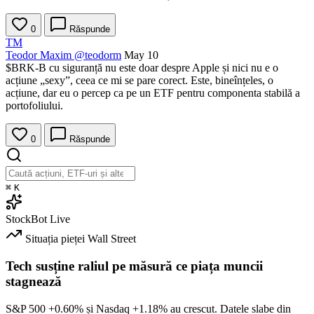
0
Răspunde
TM
Teodor Maxim
@teodorm
May 10
$BRK-B
cu siguranță nu este doar despre Apple și nici nu e o
acțiune „sexy”, ceea ce mi se pare corect. Este, bineînțeles, o
acțiune, dar eu o percep ca pe un ETF pentru componenta stabilă a
portofoliului.
0
Răspunde
⌘
K
StockBot
Live
Situația pieței
Wall Street
Tech susține raliul pe măsură ce piața muncii
stagnează
S&P 500
+0.60%
și Nasdaq
+1.18%
au crescut. Datele slabe din