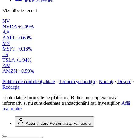
Stock Screener
Vizualizate recent
NV
NVDA
+1.09%
AA
AAPL
+0.60%
MS
MSFT
+0.16%
TS
TSLA
+1.94%
AM
AMZN
+0.59%
Politica de confidențialitate
·
Termeni și condiții
·
Noutăți
·
Despre
·
Redacția
Toate datele furnizate pe platforma Bulios au scop exclusiv
informativ și nu sunt destinate tranzacționării sau investițiilor.
Află
mai multe
Autentificare
Personalizați-vă feed-ul