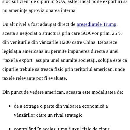
stoc suficient de cipuri în SUA, astfel încât noile exporturi să
nu amenințe aprovizionarea internă.
Un alt nivel a fost adăugat direct de
președintele Trump
:
acesta a negociat o structură prin care SUA vor primi 25 %
din veniturile din vânzările H200 către China. Deoarece
legislația americană nu permite impunerea directă a unei
"taxe la export" asupra unei anumite societăți, soluția este că
cipurile trebuie să treacă fizic prin teritoriul american, unde
taxele relevante pot fi evaluate.
Din punct de vedere american, aceasta este modalitatea de:
de a extrage o parte din valoarea economică a
vânzărilor către un rival strategic
controlând în același timp fluxul fizic de cipuri