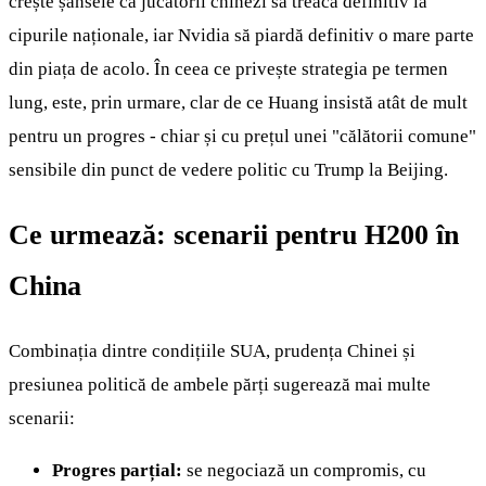
crește șansele ca jucătorii chinezi să treacă definitiv la
cipurile naționale, iar Nvidia să piardă definitiv o mare parte
din piața de acolo. În ceea ce privește strategia pe termen
lung, este, prin urmare, clar de ce Huang insistă atât de mult
pentru un progres - chiar și cu prețul unei "călătorii comune"
sensibile din punct de vedere politic cu Trump la Beijing.
Ce urmează: scenarii pentru H200 în
China
Combinația dintre condițiile SUA, prudența Chinei și
presiunea politică de ambele părți sugerează mai multe
scenarii:
Progres parțial:
se negociază un compromis, cu