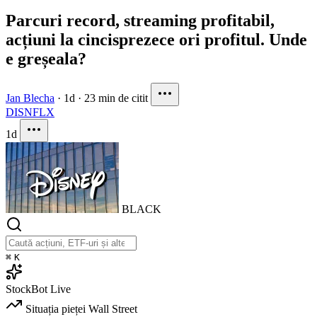
Parcuri record, streaming profitabil,
acțiuni la cincisprezece ori profitul. Unde
e greșeala?
Jan Blecha
·
1d
·
23 min de citit
DIS
NFLX
1d
BLACK
⌘
K
StockBot
Live
Situația pieței
Wall Street