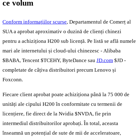
ce volum
Conform informațiilor scurse
, Departamentul de Comerț al
SUA a aprobat aproximativ o duzină de clienți chinezi
pentru a achiziționa H200 sub licență. Pe listă se află numele
mari ale internetului și cloud-ului chinezesc - Alibaba
$BABA
, Tencent
$TCEHY
, ByteDance sau
JD.com
$JD
-
completate de câțiva distribuitori precum Lenovo și
Foxconn.
Fiecare client aprobat poate achiziționa până la 75 000 de
unități ale cipului H200 în conformitate cu termenii de
licențiere, fie direct de la Nvidia
$NVDA
, fie prin
intermediul distribuitorilor aprobați. În total, aceasta
înseamnă un potențial de sute de mii de acceleratoare,