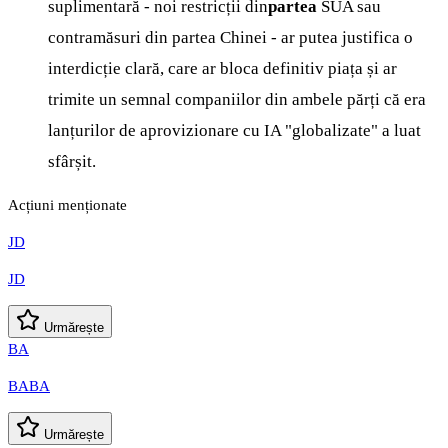
suplimentară - noi restricții din
partea
SUA sau
contramăsuri din partea Chinei - ar putea justifica o
interdicție clară, care ar bloca definitiv piața și ar
trimite un semnal companiilor din ambele părți că era
lanțurilor de aprovizionare cu IA "globalizate" a luat
sfârșit.
Acțiuni menționate
JD
JD
Urmărește
BA
BABA
Urmărește