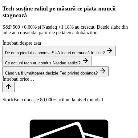
Tech susține raliul pe măsură ce piața muncii
stagnează
S&P 500
+0.60%
și Nasdaq
+1.18%
au crescut. Datele slabe din
iulie au consolidat pariurile pe tăierea dobânzilor.
Întrebați despre asta
De ce a pierdut economia SUA locuri de muncă în iulie?
Ce acțiuni tech au condus Nasdaq astăzi?
Când va fi următoarea decizie Fed privind dobânda?
StockBot cunoaște 80,000+ acțiuni la nivel mondial