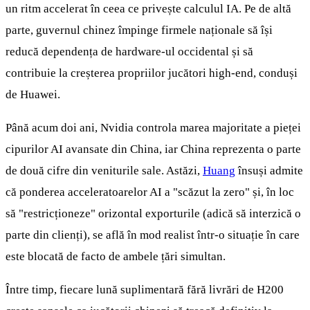
un ritm accelerat în ceea ce privește calculul IA. Pe de altă
parte, guvernul chinez împinge firmele naționale să își
reducă dependența de hardware-ul occidental și să
contribuie la creșterea propriilor jucători high-end, conduși
de Huawei.
Până acum doi ani, Nvidia controla marea majoritate a pieței
cipurilor AI avansate din China, iar China reprezenta o parte
de două cifre din veniturile sale. Astăzi,
Huang
însuși admite
că ponderea acceleratoarelor AI a "scăzut la zero" și, în loc
să "restricționeze" orizontal exporturile (adică să interzică o
parte din clienți), se află în mod realist într-o situație în care
este blocată de facto de ambele țări simultan.
Între timp, fiecare lună suplimentară fără livrări de H200