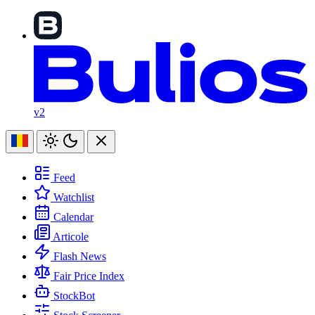
v2
Feed
Watchlist
Calendar
Articole
Flash News
Fair Price Index
StockBot