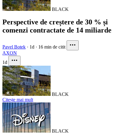
BLACK
Perspective de creștere de 30 % și
comenzi contractate de 14 miliarde
Pavel Botek
·
1d
·
16 min de citit
AXON
1d
BLACK
Citește mai mult
BLACK