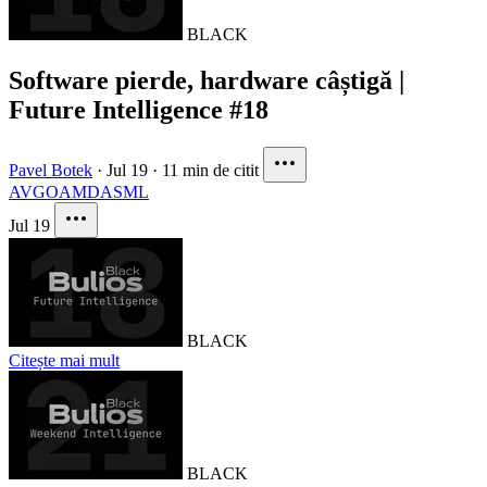
BLACK
Software pierde, hardware câștigă |
Future Intelligence #18
Pavel Botek
·
Jul 19
·
11 min de citit
AVGO
AMD
ASML
Jul 19
BLACK
Citește mai mult
BLACK