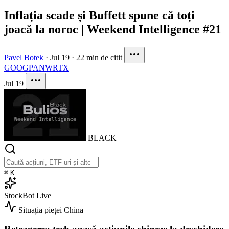
Inflația scade și Buffett spune că toți
joacă la noroc | Weekend Intelligence #21
Pavel Botek
·
Jul 19
·
22 min de citit
GOOG
PANW
RTX
Jul 19
BLACK
⌘
K
StockBot
Live
Situația pieței
China