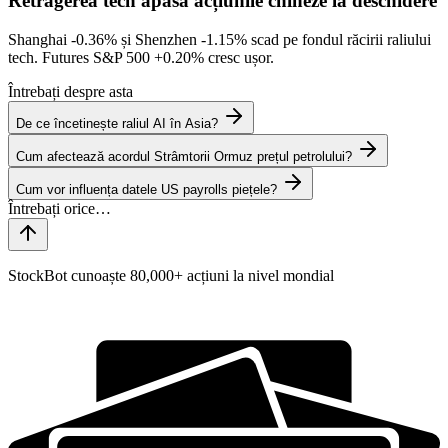
Retragerea tech apasă acțiunile chineze la deschidere
Shanghai
-0.36%
și Shenzhen
-1.15%
scad pe fondul răcirii raliului
tech. Futures S&P 500
+0.20%
cresc ușor.
Întrebați despre asta
De ce încetinește raliul AI în Asia?
Cum afectează acordul Strâmtorii Ormuz prețul petrolului?
Cum vor influența datele US payrolls piețele?
StockBot cunoaște 80,000+ acțiuni la nivel mondial