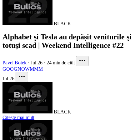
BLACK
Alphabet şi Tesla au depășit veniturile şi
totuşi scad | Weekend Intelligence #22
Pavel Botek
·
Jul 26
·
24 min de citit
GOOG
NOW
MMM
Jul 26
BLACK
Citește mai mult