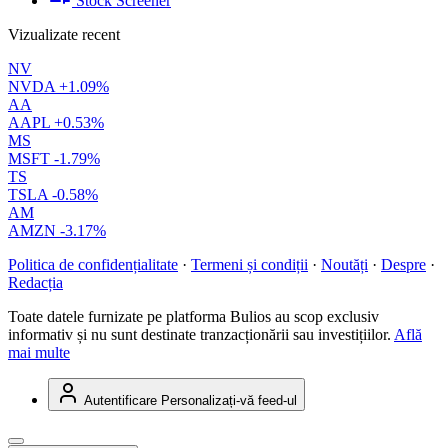
Stock Screener
Vizualizate recent
NV
NVDA
+1.09%
AA
AAPL
+0.53%
MS
MSFT
-1.79%
TS
TSLA
-0.58%
AM
AMZN
-3.17%
Politica de confidențialitate
·
Termeni și condiții
·
Noutăți
·
Despre
·
Redacția
Toate datele furnizate pe platforma Bulios au scop exclusiv
informativ și nu sunt destinate tranzacționării sau investițiilor.
Află
mai multe
Autentificare
Personalizați-vă feed-ul