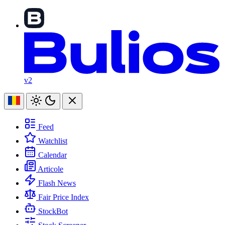
v2
Feed
Watchlist
Calendar
Articole
Flash News
Fair Price Index
StockBot