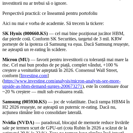
investitorii nu ar trebui să o ignore.
Perspectivă practică: ce înseamnă pentru portofoliu
Aici nu mai e vorba de academie. Să trecem la tickere:
SK Hynix (000660.KS)
— cel mai bine poziționat jucător HBM,
dar pierde cotă. Conform SK Securities, targetul de 3 mil. KRW
pornește de la ipoteza că Samsung va eșua. Dacă Samsung reușește,
ne așteaptă un re-rating în scădere.
Micron (MU)
— favorit pentru investitorii cu toleranță mai mare la
risc. Cel mai bun produs de pe piață, complet vândut, +100 %
creștere a veniturilor așteptată în 2026. Consensul Wall Street,
conform [
Investing.com
]
(
https://www.investing.com/analysis/micron-analysts-see-more-
upside-as-hbm-demand-surges-200673271
), este în continuare doar
~20 % creștere — mult sub evaluarea reală.
Samsung (005930.KS)
— joc de volatilitate. Dacă rampa HBM4 în
H2 2026 reușește, ne așteaptă un puternic re-rating. Dacă nu,
acțiunea rămâne într-o consolidare laterală.
Nvidia (NVDA)
— paradoxal, blocajul de memorie reduce livrările
sale pe termen scurt de GPU-uri (cota Rubin în 2026 a scăzut de la