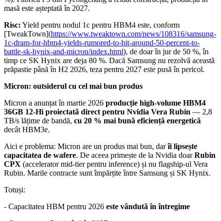
masă este așteptată în 2027.
Risc:
Yield pentru nodul 1c pentru HBM4 este, conform
[TweakTown](
https://www.tweaktown.com/news/108316/samsung-
1c-dram-for-hbm4-yields-rumored-to-hit-around-50-percent-to-
battle-sk-hynix-and-micron/index.html
), de doar în jur de 50 %, în
timp ce SK Hynix are deja 80 %. Dacă Samsung nu rezolvă această
prăpastie până în H2 2026, teza pentru 2027 este pusă în pericol.
Micron: outsiderul cu cel mai bun produs
Micron a anunțat în martie 2026
producție high-volume HBM4
36GB 12-Hi proiectată direct pentru Nvidia Vera Rubin
— 2,8
TB/s lățime de bandă,
cu 20 % mai bună eficiență energetică
decât HBM3e.
Aici e problema: Micron are un produs mai bun, dar
îi lipsește
capacitatea de wafere
. De aceea primește de la Nvidia doar
Rubin
CPX
(accelerator mid-tier pentru inference) și nu flagship-ul Vera
Rubin. Marile contracte sunt împărțite între Samsung și SK Hynix.
Totuși:
- Capacitatea HBM pentru 2026
este vândută în întregime