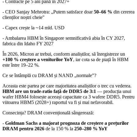
- Contracte pe 5 ani până în 2027+
- CEO Sanjay Mehrotra: „Putem satisface doar
50–66 %
din cererea
clienților noștri cheie"
- Capex crește la ~14 mld. USD
- Ambalarea HBM în Singapore semnificativă abia în CY 2027,
fabrica din Idaho FY 2027
În 2026, Micron ar trebui, conform analiștilor, să înregistreze un
+100 % creștere a veniturilor YoY
, iar cota sa de piață în HBM
este între 19–22 %.
Ce se întâmplă cu DRAM și NAND „normale”?
Aceasta este partea pe care majoritatea analiștilor o trec cu vederea.
HBM are un trade-ratio față de DDR5 de 3:1
— producția unui
wafer HBM4 folosește aceeași capacitate ca 3 wafere DDR5. Pentru
viitoarea HBM5 (2028+) raportul va fi și mai nefavorabil.
Consecința? DRAM convențională sângerează:
-
Goldman Sachs a majorat prognoza de creștere a prețurilor
DRAM pentru 2026
de la 150 % la
250–280 % YoY