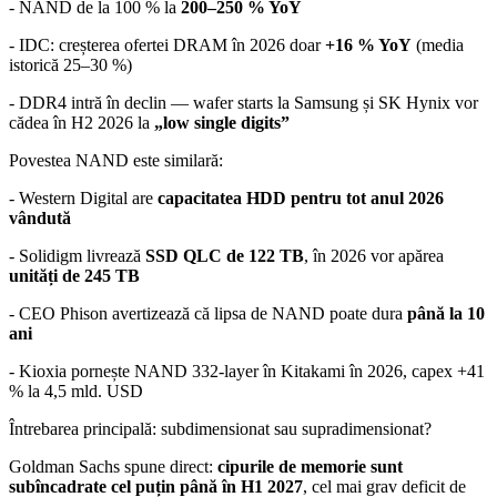
- NAND de la 100 % la
200–250 % YoY
- IDC: creșterea ofertei DRAM în 2026 doar
+16 % YoY
(media
istorică 25–30 %)
- DDR4 intră în declin — wafer starts la Samsung și SK Hynix vor
cădea în H2 2026 la
„low single digits”
Povestea NAND este similară:
- Western Digital are
capacitatea HDD pentru tot anul 2026
vândută
- Solidigm livrează
SSD QLC de 122 TB
, în 2026 vor apărea
unități de 245 TB
- CEO Phison avertizează că lipsa de NAND poate dura
până la 10
ani
- Kioxia pornește NAND 332-layer în Kitakami în 2026, capex +41
% la 4,5 mld. USD
Întrebarea principală: subdimensionat sau supradimensionat?
Goldman Sachs spune direct:
cipurile de memorie sunt
subîncadrate cel puțin până în H1 2027
, cel mai grav deficit de