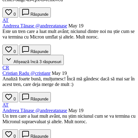
0
Răspunde
AT
Andreea Tănase
@andreeatanase
May 19
Este un tren care a luat mult avânt; niciunul dintre noi nu știe cum se
va termina cu Micron umflat și altele. Mult noroc.
0
Răspunde
Afișează încă 3 răspunsuri
CR
Cristian Radu
@cristianr
May 19
Analiză foarte bună, mulțumesc! Încă mă gândesc dacă să mai sar în
acest tren, care deja merge de mult :)
0
Răspunde
AT
Andreea Tănase
@andreeatanase
May 19
Un tren care a luat mult avânt, nu știm niciunul cum se va termina cu
Micronul supraevaluat și altele. Mult noroc.
0
Răspunde