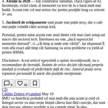
4.
Atenție la 2028
— toți construiesc simultan. Dacă capex-ul AI
încetinește, ciclul clasic al memoriei va lovi de la o bază mult mai
înaltă. Acesta este cel mai serioz risc pentru pozițiile long cu orizont
3+ ani.
5.
Jucătorii de echipamente
sunt poate mai puțin sexy, dar o cale
mai puțin volatilă către aceeași teză.
Personal, pentru mine acesta este unul dintre cele mai clare setup-uri
macro din sectorul tech. Întrebarea nu este „dacă superciclul
memoriei durează”, ci „cât timp și unde este vârful”. Iar răspunsul îl
vom afla exact atât timp cât Samsung va avea probleme cu yield-ul
pentru HBM4.
Disclaimer: Acest articol reprezintă o opinie investițională, nu o
recomandare de investiții. Înainte de orice decizie efectuați propria
analiză și evaluați-vă preferințele față de risc. Autorul poate avea
expunere personală în unele din pozițiile menționate.
8
40
CD
Cătălin Drăgoi
@catalind
May 19
$MU
va beneficia probabil cel mai mult din asta acum și cred că
întregul sector va mai crește liniștit câteva luni fără corecție, dar sunt
deja precaut, păstrez pozițiile și nu cumpăr nimic în plus.