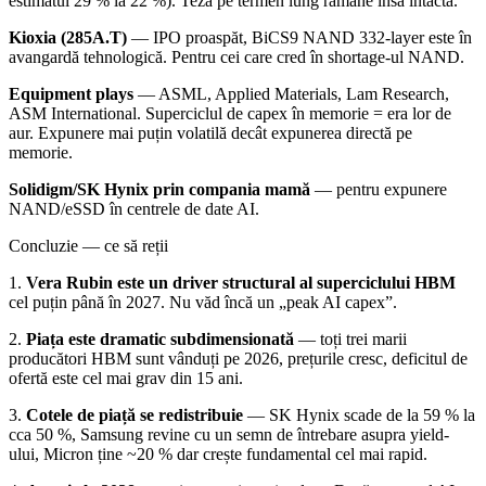
estimatul 29 % la 22 %). Teza pe termen lung rămâne însă intactă.
Kioxia (285A.T)
— IPO proaspăt, BiCS9 NAND 332-layer este în
avangardă tehnologică. Pentru cei care cred în shortage-ul NAND.
Equipment plays
— ASML, Applied Materials, Lam Research,
ASM International. Superciclul de capex în memorie = era lor de
aur. Expunere mai puțin volatilă decât expunerea directă pe
memorie.
Solidigm/SK Hynix prin compania mamă
— pentru expunere
NAND/eSSD în centrele de date AI.
Concluzie — ce să reții
1.
Vera Rubin este un driver structural al superciclului HBM
cel puțin până în 2027. Nu văd încă un „peak AI capex”.
2.
Piața este dramatic subdimensionată
— toți trei marii
producători HBM sunt vânduți pe 2026, prețurile cresc, deficitul de
ofertă este cel mai grav din 15 ani.
3.
Cotele de piață se redistribuie
— SK Hynix scade de la 59 % la
cca 50 %, Samsung revine cu un semn de întrebare asupra yield-
ului, Micron ține ~20 % dar crește fundamental cel mai rapid.