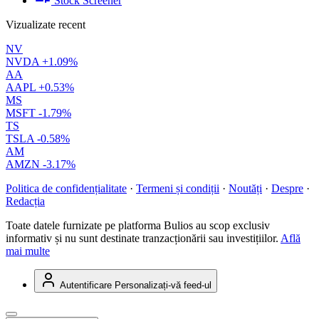
Stock Screener
Vizualizate recent
NV
NVDA
+1.09%
AA
AAPL
+0.53%
MS
MSFT
-1.79%
TS
TSLA
-0.58%
AM
AMZN
-3.17%
Politica de confidențialitate
·
Termeni și condiții
·
Noutăți
·
Despre
·
Redacția
Toate datele furnizate pe platforma Bulios au scop exclusiv
informativ și nu sunt destinate tranzacționării sau investițiilor.
Află
mai multe
Autentificare
Personalizați-vă feed-ul