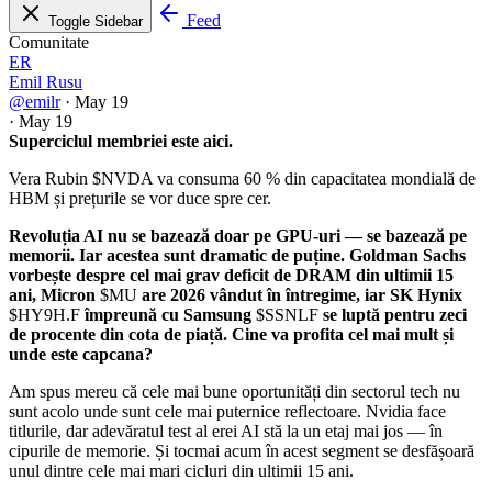
Feed
Toggle Sidebar
Comunitate
ER
Emil Rusu
@emilr
·
May 19
·
May 19
Superciclul membriei este aici.
Vera Rubin
$NVDA
va consuma 60 % din capacitatea mondială de
HBM și prețurile se vor duce spre cer.
Revoluția AI nu se bazează doar pe GPU-uri — se bazează pe
memorii. Iar acestea sunt dramatic de puține. Goldman Sachs
vorbește despre cel mai grav deficit de DRAM din ultimii 15
ani, Micron
$MU
are 2026 vândut în întregime, iar SK Hynix
$HY9H.F
împreună cu Samsung
$SSNLF
se luptă pentru zeci
de procente din cota de piață. Cine va profita cel mai mult și
unde este capcana?
Am spus mereu că cele mai bune oportunități din sectorul tech nu
sunt acolo unde sunt cele mai puternice reflectoare. Nvidia face
titlurile, dar adevăratul test al erei AI stă la un etaj mai jos — în
cipurile de memorie. Și tocmai acum în acest segment se desfășoară
unul dintre cele mai mari cicluri din ultimii 15 ani.