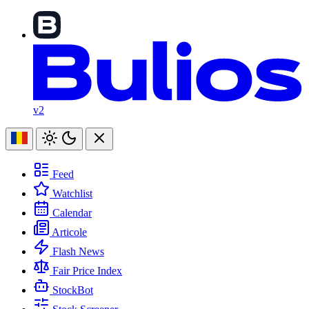
v2
Feed
Watchlist
Calendar
Articole
Flash News
Fair Price Index
StockBot