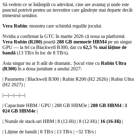
Să vedem ce se întâmplă cu adevărat, cine are avantaj și unde este
punctul potrivit pentru un investitor care gândește mai departe decât
trimestrul următor.
Vera Rubin
: monstru care schimbă regulile jocului
Nvidia a confirmat la GTC în martie 2026 că noua sa platformă
Vera Rubin (R200)
poartă
288 GB memorie HBM4
pe un singur
GPU — la fel ca Blackwell B300, dar cu
62,5 % mai lățime de
bandă
(13 TB/s în loc de 8 TB/s).
Asta singur nu ar fi atât de dramatic. Șocul vine cu
Rubin Ultra
(R300)
în a doua jumătate a anului 2027:
| Parametru | Blackwell B300 | Rubin R200 (H2 2026) | Rubin Ultra
(H2 2027) |
|---|---|---|---|
| Capacitate HBM / GPU | 288 GB HBM3e |
288 GB HBM4
|
1
024 GB HBM4e
|
| Număr de stack-uri HBM | 8 (12-Hi) | 8 (12-Hi) |
16 (16-Hi)
|
| Lățime de bandă | 8 TB/s | 13 TB/s | ~32 TB/s |