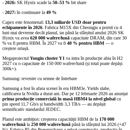
-
2026:
SK Hynix scade la
50–53 %
bit share
-
2027:
în continuare la
49 %
Capex este fenomenal:
13,3 miliarde USD doar pentru
echipamente în 2026
. Fabrica M15X din Cheongju a pornit cu 4
luni mai devreme decât planul, iar până la sfârșitul anului 2026 SK
Hynix va avea
620 000 wafere/lună
capacitate DRAM, din care 30
% va fi pentru HBM. În 2027 va fi
40 % pentru HBM
— o
creștere uriașă.
Megaproiectul
Yongin cluster Y1
va intra în producție abia în H2
2027 cu o capacitate de 150 000 wafere/lună (și total poate depăși
300k+).
Samsung: revenire cu semne de întrebare
Samsung a fost în afara scenei în era HBM3e. Yields slabe,
calificarea la Nvidia a durat ani. Dar pe 12 februarie 2026 au anunțat
prima producție comercială în masă HBM4 la nivel global
cu
pin speed 11,7 Gb/s și bandwidth 3,3 TB/s — au depășit
semnificativ standardul JEDEC.
Planul este ambițios: creșterea capacității HBM de la
170 000
wafere/lună
la
250 000 wafere/lună
până la sfârșitul lui 2026 (+47
%). Fabrica P5 din Pyeongchang a reluat construcția, producția în