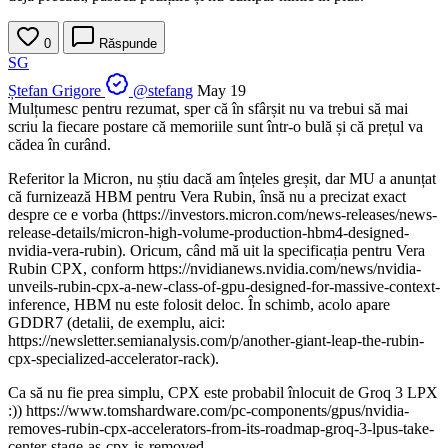
0
Răspunde
SG
Ștefan Grigore
@stefang
May 19
Mulțumesc pentru rezumat, sper că în sfârșit nu va trebui să mai
scriu la fiecare postare că memoriile sunt într-o bulă și că prețul va
cădea în curând.
Referitor la Micron, nu știu dacă am înțeles greșit, dar MU a anunțat
că furnizează HBM pentru Vera Rubin, însă nu a precizat exact
despre ce e vorba (https://investors.micron.com/news-releases/news-
release-details/micron-high-volume-production-hbm4-designed-
nvidia-vera-rubin). Oricum, când mă uit la specificația pentru Vera
Rubin CPX, conform https://nvidianews.nvidia.com/news/nvidia-
unveils-rubin-cpx-a-new-class-of-gpu-designed-for-massive-context-
inference, HBM nu este folosit deloc. În schimb, acolo apare
GDDR7 (detalii, de exemplu, aici:
https://newsletter.semianalysis.com/p/another-giant-leap-the-rubin-
cpx-specialized-accelerator-rack).
Ca să nu fie prea simplu, CPX este probabil înlocuit de Groq 3 LPX
:)) https://www.tomshardware.com/pc-components/gpus/nvidia-
removes-rubin-cpx-accelerators-from-its-roadmap-groq-3-lpus-take-
center-stage-as-cpx-is-removed