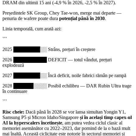
DRAM din ultimii 15 ani (-4,9 % în 2026, -2,5 % în 2027).
Președintele SK Group, Chey Tae-won, merge mai departe —
penuria de wafere poate dura
potențial până în 2030
.
Linia temporală, cum arată azi:
```
2025 ████████░░ Strâns, prețuri în creștere
2026 ██████████ DEFICIT — totul vândut, prețuri
explodează
2027 ████████░░ Încă deficit, noile fabrici rămân pe rampă
2028 ██████░░░░ Posibil echilibru — DAR Rubin Ultra trage
în continuare
```
Risc cheie:
Dacă până în 2028 se vor lansa simultan Yongin Y1,
Samsung P5 și Micron Idaho/Singapore
și în același timp capex-ul
AI la hyperscalers încetinește
, am putea vedea ciclul clasic al
memoriei asemănător cu 2022–2023, dar pornind de la o bază mult
mai înaltă. Această ciclicitate este notorie în sectorul memoriei și