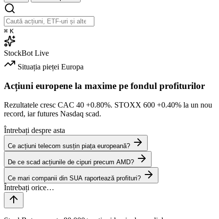
⌘
K
StockBot
Live
Situația pieței
Europa
Acțiuni europene la maxime pe fondul profiturilor
Rezultatele cresc CAC 40
+0.80%
. STOXX 600
+0.40%
la un nou
record, iar futures Nasdaq scad.
Întrebați despre asta
Ce acțiuni telecom susțin piața europeană?
De ce scad acțiunile de cipuri precum AMD?
Ce mari companii din SUA raportează profituri?