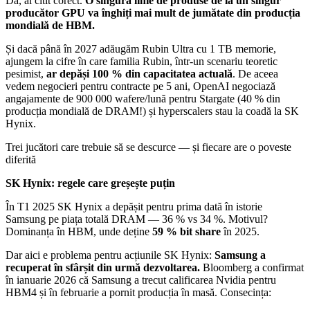
Da, ai citit corect.
O singură linie de produse de la un singur
producător GPU va înghiți mai mult de jumătate din producția
mondială de HBM.
Și dacă până în 2027 adăugăm Rubin Ultra cu 1 TB memorie,
ajungem la cifre în care familia Rubin, într-un scenariu teoretic
pesimist,
ar depăși 100 % din capacitatea actuală
. De aceea
vedem negocieri pentru contracte pe 5 ani, OpenAI negociază
angajamente de 900 000 wafere/lună pentru Stargate (40 % din
producția mondială de DRAM!) și hyperscalers stau la coadă la SK
Hynix.
Trei jucători care trebuie să se descurce — și fiecare are o poveste
diferită
SK Hynix: regele care greșește puțin
În T1 2025 SK Hynix a depășit pentru prima dată în istorie
Samsung pe piața totală DRAM — 36 % vs 34 %. Motivul?
Dominanța în HBM, unde deține
59 % bit share
în 2025.
Dar aici e problema pentru acțiunile SK Hynix:
Samsung a
recuperat în sfârșit din urmă dezvoltarea.
Bloomberg a confirmat
în ianuarie 2026 că Samsung a trecut calificarea Nvidia pentru
HBM4 și în februarie a pornit producția în masă. Consecința: