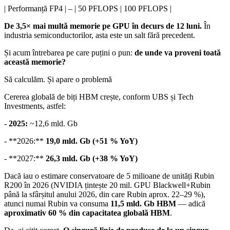
| Performanță FP4 | – | 50 PFLOPS | 100 PFLOPS |
De 3,5× mai multă memorie pe GPU în decurs de 12 luni.
În
industria semiconductorilor, asta este un salt fără precedent.
Și acum întrebarea pe care puțini o pun:
de unde va proveni toată
această memorie?
Să calculăm. Și apare o problemă
Cererea globală de biți HBM crește, conform UBS și Tech
Investments, astfel:
-
2025:
~12,6 mld. Gb
- **2026:**
19,0 mld. Gb (+51 % YoY)
- **2027:**
26,3 mld. Gb (+38 % YoY)
Dacă iau o estimare conservatoare de 5 milioane de unități Rubin
R200 în 2026 (NVIDIA țintește 20 mil. GPU Blackwell+Rubin
până la sfârșitul anului 2026, din care Rubin aprox. 22–29 %),
atunci numai Rubin va consuma
11,5 mld. Gb HBM
— adică
aproximativ 60 % din capacitatea globală HBM
.