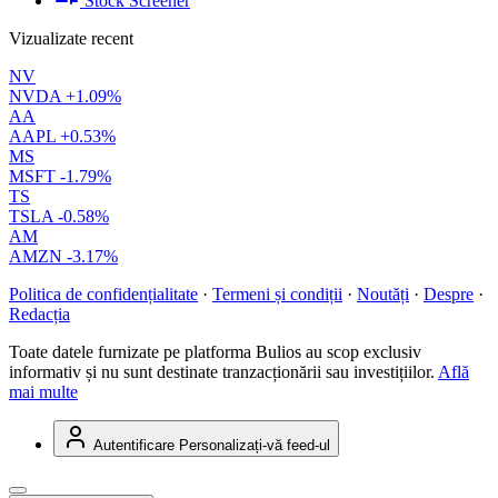
Stock Screener
Vizualizate recent
NV
NVDA
+1.09%
AA
AAPL
+0.53%
MS
MSFT
-1.79%
TS
TSLA
-0.58%
AM
AMZN
-3.17%
Politica de confidențialitate
·
Termeni și condiții
·
Noutăți
·
Despre
·
Redacția
Toate datele furnizate pe platforma Bulios au scop exclusiv
informativ și nu sunt destinate tranzacționării sau investițiilor.
Află
mai multe
Autentificare
Personalizați-vă feed-ul