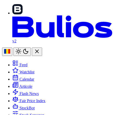
v2
Feed
Watchlist
Calendar
Articole
Flash News
Fair Price Index
StockBot