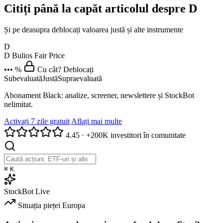
Citiți până la capăt articolul despre D
Și pe deasupra deblocați valoarea justă și alte instrumente
D
D
Bulios Fair Price
••• %
Cu cât? Deblocați
Subevaluată
Justă
Supraevaluată
Abonament Black: analize, screener, newslettere și StockBot
nelimitat.
Activați 7 zile gratuit
Aflați mai multe
4.45
·
+200K investitori în comunitate
⌘
K
StockBot
Live
Situația pieței
Europa