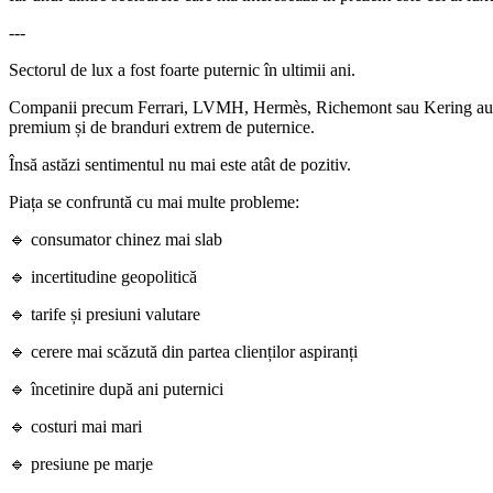
---
Sectorul de lux a fost foarte puternic în ultimii ani.
Companii precum Ferrari, LVMH, Hermès, Richemont sau Kering au benef
premium și de branduri extrem de puternice.
Însă astăzi sentimentul nu mai este atât de pozitiv.
Piața se confruntă cu mai multe probleme:
🔹 consumator chinez mai slab
🔹 incertitudine geopolitică
🔹 tarife și presiuni valutare
🔹 cerere mai scăzută din partea clienților aspiranți
🔹 încetinire după ani puternici
🔹 costuri mai mari
🔹 presiune pe marje