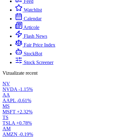
Feed
Watchlist
Calendar
Articole
Flash News
Fair Price Index
StockBot
Stock Screener
Vizualizate recent
NV
NVDA
-1.15%
AA
AAPL
-0.61%
MS
MSFT
+2.32%
TS
TSLA
+0.78%
AM
AMZN
-0.19%