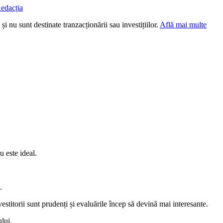
edacția
i nu sunt destinate tranzacționării sau investițiilor.
Află mai multe
u este ideal.
.
estitorii sunt prudenți și evaluările încep să devină mai interesante.
ului.