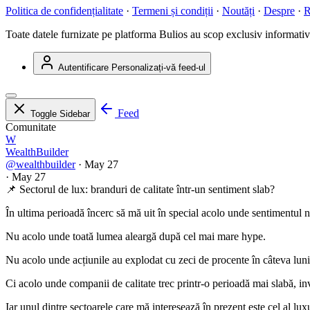
Politica de confidențialitate
·
Termeni și condiții
·
Noutăți
·
Despre
·
R
Toate datele furnizate pe platforma Bulios au scop exclusiv informativ ș
Autentificare
Personalizați-vă feed-ul
Feed
Toggle Sidebar
Comunitate
W
WealthBuilder
@wealthbuilder
·
May 27
·
May 27
📌 Sectorul de lux: branduri de calitate într-un sentiment slab?
În ultima perioadă încerc să mă uit în special acolo unde sentimentul n
Nu acolo unde toată lumea aleargă după cel mai mare hype.
Nu acolo unde acțiunile au explodat cu zeci de procente în câteva luni
Ci acolo unde companii de calitate trec printr-o perioadă mai slabă, inv
Iar unul dintre sectoarele care mă interesează în prezent este cel al lux