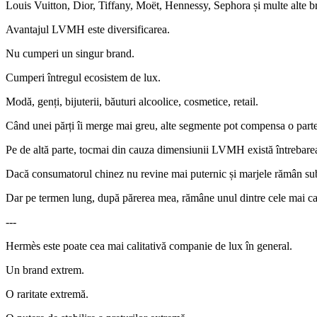
Louis Vuitton, Dior, Tiffany, Moët, Hennessy, Sephora și multe alte b
Avantajul LVMH este diversificarea.
Nu cumperi un singur brand.
Cumperi întregul ecosistem de lux.
Modă, genți, bijuterii, băuturi alcoolice, cosmetice, retail.
Când unei părți îi merge mai greu, alte segmente pot compensa o parte
Pe de altă parte, tocmai din cauza dimensiunii LVMH există întrebarea 
Dacă consumatorul chinez nu revine mai puternic și marjele rămân su
Dar pe termen lung, după părerea mea, rămâne unul dintre cele mai cal
---
Hermès este poate cea mai calitativă companie de lux în general.
Un brand extrem.
O raritate extremă.