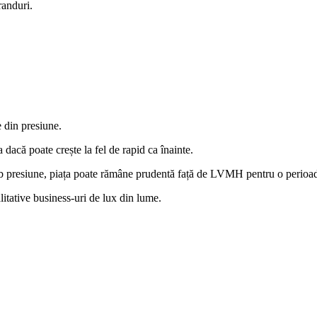
randuri.
 din presiune.
dacă poate crește la fel de rapid ca înainte.
b presiune, piața poate rămâne prudentă față de LVMH pentru o perioa
itative business-uri de lux din lume.