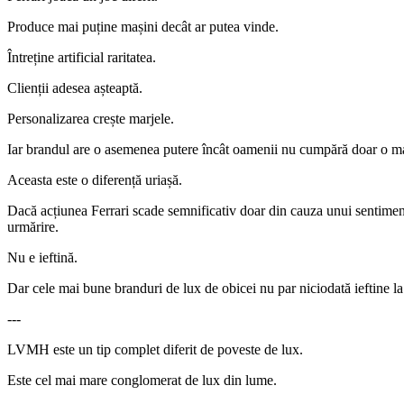
Produce mai puține mașini decât ar putea vinde.
Întreține artificial raritatea.
Clienții adesea așteaptă.
Personalizarea crește marjele.
Iar brandul are o asemenea putere încât oamenii nu cumpără doar o maș
Aceasta este o diferență uriașă.
Dacă acțiunea Ferrari scade semnificativ doar din cauza unui sentiment 
urmărire.
Nu e ieftină.
Dar cele mai bune branduri de lux de obicei nu par niciodată ieftine l
---
LVMH este un tip complet diferit de poveste de lux.
Este cel mai mare conglomerat de lux din lume.