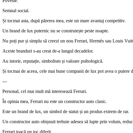
Poveste.
Semnal social.
Și tocmai asta, după părerea mea, este un mare avantaj competitiv.
Un brand de lux puternic nu se construiește peste noapte.
Nu poți pur și simplu să creezi un nou Ferrari, Hermès sau Louis Vuitt
Aceste branduri s-au creat de-a lungul decadelor.
Au istorie, reputație, simbolism și valoare psihologică.
Și tocmai de aceea, cele mai bune companii de lux pot avea o putere de 
---
Personal, cel mai mult mă interesează Ferrari.
În opinia mea, Ferrari nu este un constructor auto clasic.
Este un brand de lux, un simbol de statut și un produs extrem de rar.
Un constructor auto obișnuit trebuie adesea să lupte prin volum, reducer
Ferrari joacă un joc diferit.