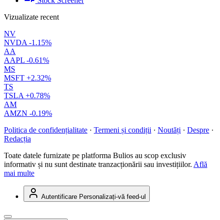
Stock Screener
Vizualizate recent
NV
NVDA
-1.15%
AA
AAPL
-0.61%
MS
MSFT
+2.32%
TS
TSLA
+0.78%
AM
AMZN
-0.19%
Politica de confidențialitate
·
Termeni și condiții
·
Noutăți
·
Despre
·
Redacția
Toate datele furnizate pe platforma Bulios au scop exclusiv
informativ și nu sunt destinate tranzacționării sau investițiilor.
Află
mai multe
Autentificare
Personalizați-vă feed-ul