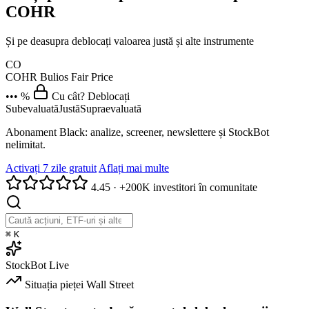
COHR
Și pe deasupra deblocați valoarea justă și alte instrumente
CO
COHR
Bulios Fair Price
••• %
Cu cât? Deblocați
Subevaluată
Justă
Supraevaluată
Abonament Black: analize, screener, newslettere și StockBot
nelimitat.
Activați 7 zile gratuit
Aflați mai multe
4.45
·
+200K investitori în comunitate
⌘
K
StockBot
Live
Situația pieței
Wall Street