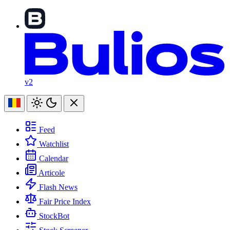
v2
Feed
Watchlist
Calendar
Articole
Flash News
Fair Price Index
StockBot