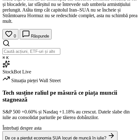
și blocadele, iar sfârșitul nu se întrevede sub umbrela armistițiului
prelungit. Atâta timp cât capitolul Iran–SUA nu se încheie și
Strâmtoarea Hormuz nu se redeschide complet, asta nu schimbă prea
mult.
0
Răspunde
⌘
K
StockBot
Live
Situația pieței
Wall Street
Tech susține raliul pe măsură ce piața muncii
stagnează
S&P 500
+0.60%
și Nasdaq
+1.18%
au crescut. Datele slabe din
iulie au consolidat pariurile pe tăierea dobânzilor.
Întrebați despre asta
De ce a pierdut economia SUA locuri de muncă în iulie?