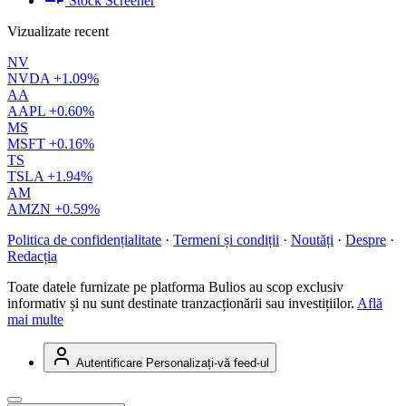
Stock Screener
Vizualizate recent
NV
NVDA
+1.09%
AA
AAPL
+0.60%
MS
MSFT
+0.16%
TS
TSLA
+1.94%
AM
AMZN
+0.59%
Politica de confidențialitate
·
Termeni și condiții
·
Noutăți
·
Despre
·
Redacția
Toate datele furnizate pe platforma Bulios au scop exclusiv
informativ și nu sunt destinate tranzacționării sau investițiilor.
Află
mai multe
Autentificare
Personalizați-vă feed-ul