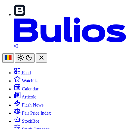
v2
Feed
Watchlist
Calendar
Articole
Flash News
Fair Price Index
StockBot