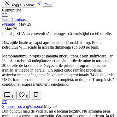
Feed
Toggle Sidebar
Comunitate
PD
Paul Dumitrașcu
@pauld
·
May 29
·
May 29
Iranul și SUA au convenit să prelungească armistițiul cu 60 de zile.
Discuțiile finale așteaptă aprobarea lui Donald Trump. Prețul
petrolului WTI scade în această dimineață sub $88 pe baril.
Memorandumul propus ar garanta liberul tranzit prin strâmtoare, iar
Iranul ar trebui să îndepărteze toate câmpurile de mine în termen de
30 de zile de la semnare. Negocierile privind programul nuclear
iranian ar începe în paralel. Un punct critic rămâne problema
activelor iraniene înghețate în valoare de aproximativ 24 de miliarde
USD, Iranul cerând eliberarea lor completă, în timp ce Trump insistă
condiționat asupra menținerii sancțiunilor.
1
5
ST
Simona Toma
@simonat
May 29
Din punctul meu de vedere, nu e tocmai pozitiv. Nu schimbă prea
mult; deja a existat un armistițiu, dar atacurile continuă oricum, la fel