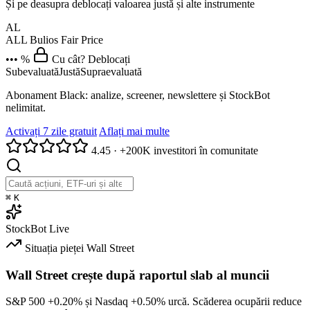
Și pe deasupra deblocați valoarea justă și alte instrumente
AL
ALL
Bulios Fair Price
••• %
Cu cât? Deblocați
Subevaluată
Justă
Supraevaluată
Abonament Black: analize, screener, newslettere și StockBot
nelimitat.
Activați 7 zile gratuit
Aflați mai multe
4.45
·
+200K investitori în comunitate
⌘
K
StockBot
Live
Situația pieței
Wall Street
Wall Street crește după raportul slab al muncii
S&P 500
+0.20%
și Nasdaq
+0.50%
urcă. Scăderea ocupării reduce