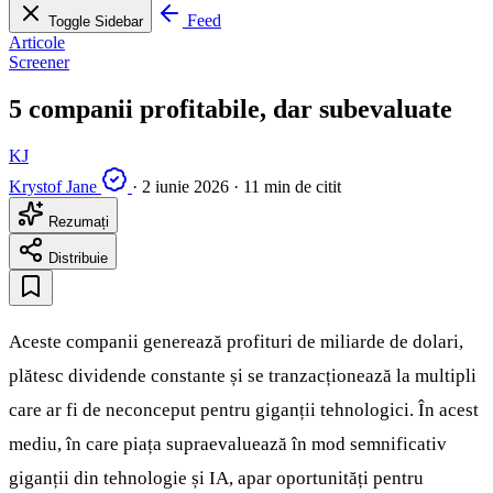
Feed
Toggle Sidebar
Articole
Screener
5 companii profitabile, dar subevaluate
KJ
Krystof Jane
·
2 iunie 2026
·
11 min de citit
Rezumați
Distribuie
Aceste companii generează profituri de miliarde de dolari,
plătesc dividende constante și se tranzacționează la multipli
care ar fi de neconceput pentru giganții tehnologici. În acest
mediu, în care piața supraevaluează în mod semnificativ
giganții din tehnologie și IA, apar oportunități pentru