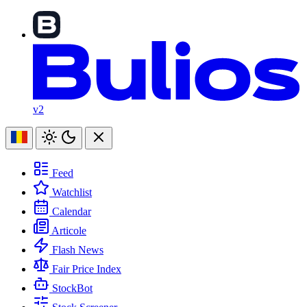
v2
Feed
Watchlist
Calendar
Articole
Flash News
Fair Price Index
StockBot