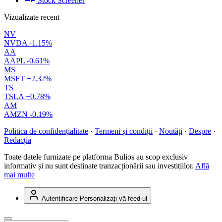
Stock Screener
Vizualizate recent
NV
NVDA
-1.15%
AA
AAPL
-0.61%
MS
MSFT
+2.32%
TS
TSLA
+0.78%
AM
AMZN
-0.19%
Politica de confidențialitate
·
Termeni și condiții
·
Noutăți
·
Despre
·
Redacția
Toate datele furnizate pe platforma Bulios au scop exclusiv
informativ și nu sunt destinate tranzacționării sau investițiilor.
Află
mai multe
Autentificare
Personalizați-vă feed-ul