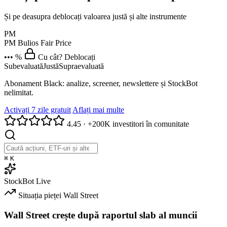
Și pe deasupra deblocați valoarea justă și alte instrumente
PM
PM
Bulios Fair Price
••• %
Cu cât? Deblocați
Subevaluată
Justă
Supraevaluată
Abonament Black: analize, screener, newslettere și StockBot
nelimitat.
Activați 7 zile gratuit
Aflați mai multe
4.45
·
+200K investitori în comunitate
⌘
K
StockBot
Live
Situația pieței
Wall Street
Wall Street crește după raportul slab al muncii