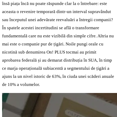
însă piața încă nu poate răspunde clar la o întrebare: este
aceasta o revenire temporară dintr-un interval supravândut
sau începutul unei adevărate reevaluări a întregii companii?
În spatele acestei incertitudini se află o transformare
fundamentală care nu este vizibilă din simple cifre. Altria nu
mai este o companie pur de țigări. Noile pungi orale cu
nicotină sub denumirea On! PLUS tocmai au primit
aprobarea federală și au demarat distribuția în SUA, în timp
ce marja operațională subiacentă a segmentului de țigări a
ajuns la un nivel istoric de 63%, în ciuda unei scăderi anuale
de 10% a volumelor.