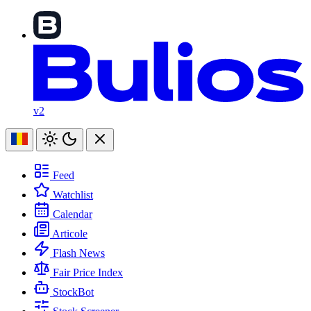
v2
Feed
Watchlist
Calendar
Articole
Flash News
Fair Price Index
StockBot