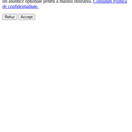
uri analitice opționale pentru a măsura utilizarea.
Consultați Politica
de confidențialitate.
Refuz
Accept