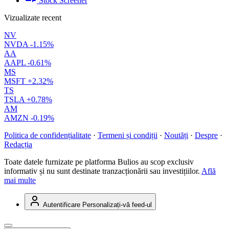
Stock Screener
Vizualizate recent
NV
NVDA
-1.15%
AA
AAPL
-0.61%
MS
MSFT
+2.32%
TS
TSLA
+0.78%
AM
AMZN
-0.19%
Politica de confidențialitate
·
Termeni și condiții
·
Noutăți
·
Despre
·
Redacția
Toate datele furnizate pe platforma Bulios au scop exclusiv
informativ și nu sunt destinate tranzacționării sau investițiilor.
Află
mai multe
Autentificare
Personalizați-vă feed-ul