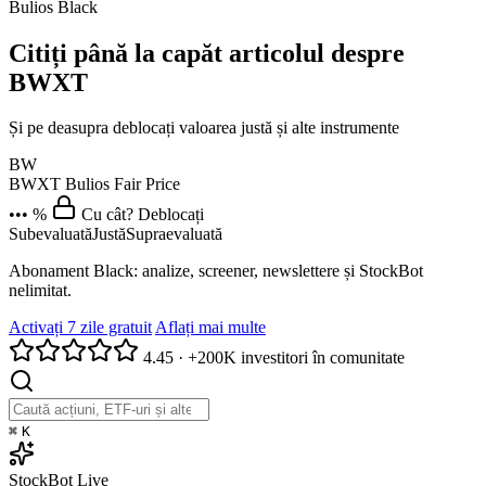
Bulios Black
Citiți până la capăt articolul despre
BWXT
Și pe deasupra deblocați valoarea justă și alte instrumente
BW
BWXT
Bulios Fair Price
••• %
Cu cât? Deblocați
Subevaluată
Justă
Supraevaluată
Abonament Black: analize, screener, newslettere și StockBot
nelimitat.
Activați 7 zile gratuit
Aflați mai multe
4.45
·
+200K investitori în comunitate
⌘
K
StockBot
Live