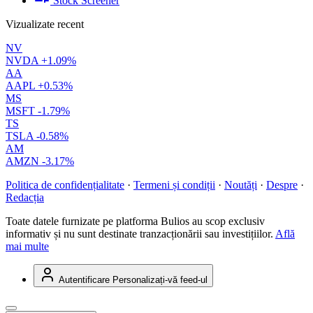
Stock Screener
Vizualizate recent
NV
NVDA
+1.09%
AA
AAPL
+0.53%
MS
MSFT
-1.79%
TS
TSLA
-0.58%
AM
AMZN
-3.17%
Politica de confidențialitate
·
Termeni și condiții
·
Noutăți
·
Despre
·
Redacția
Toate datele furnizate pe platforma Bulios au scop exclusiv
informativ și nu sunt destinate tranzacționării sau investițiilor.
Află
mai multe
Autentificare
Personalizați-vă feed-ul