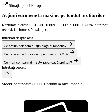
Situația pieței
Europa
Acțiuni europene la maxime pe fondul profiturilor
Rezultatele cresc CAC 40
+0.80%
. STOXX 600
+0.40%
la un nou
record, iar futures Nasdaq scad.
Întrebați despre asta
Ce acțiuni telecom susțin piața europeană?
De ce scad acțiunile de cipuri precum AMD?
Ce mari companii din SUA raportează profituri?
StockBot cunoaște 80,000+ acțiuni la nivel mondial