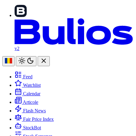
v2
Feed
Watchlist
Calendar
Articole
Flash News
Fair Price Index
StockBot