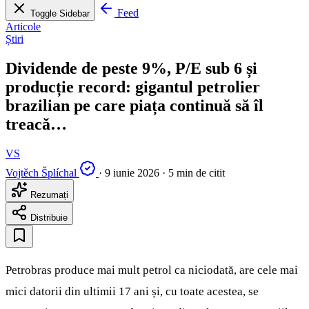
Feed
Toggle Sidebar
Articole
Știri
Dividende de peste 9%, P/E sub 6 și
producție record: gigantul petrolier
brazilian pe care piața continuă să îl
treacă…
VS
Vojtěch Šplíchal
·
9 iunie 2026
·
5 min de citit
Rezumați
Distribuie
Petrobras produce mai mult petrol ca niciodată, are cele mai
mici datorii din ultimii 17 ani și, cu toate acestea, se