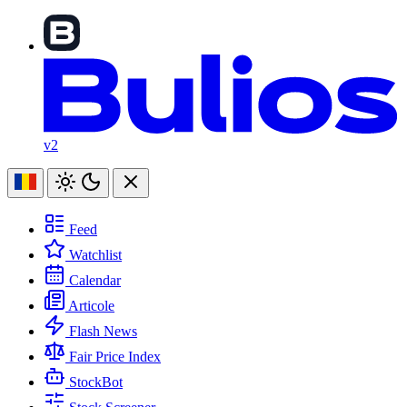
v2
Feed
Watchlist
Calendar
Articole
Flash News
Fair Price Index
StockBot