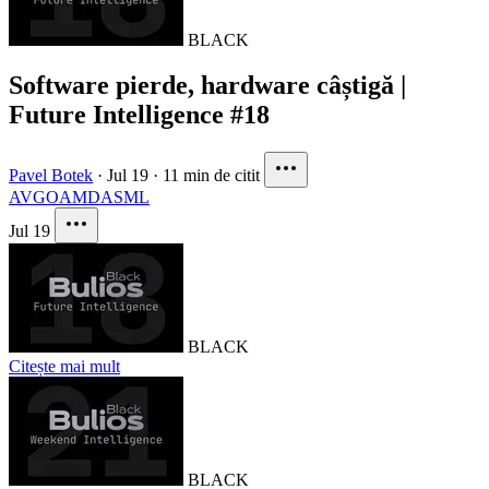
BLACK
Software pierde, hardware câștigă |
Future Intelligence #18
Pavel Botek
·
Jul 19
·
11 min de citit
AVGO
AMD
ASML
Jul 19
BLACK
Citește mai mult
BLACK