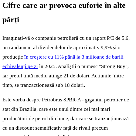
Cifre care ar provoca euforie în alte
părți
Imaginați-vă o companie petrolieră cu un raport P/E de 5,6,
un randament al dividendelor de aproximativ 9,9% și o
producție
în creștere cu 11% până la 3 milioane de barili
echivalenți pe zi
în 2025. Analiștii o numesc "Strong Buy",
iar prețul țintă mediu atinge 21 de dolari. Acțiunile, între
timp, se tranzacționează sub 18 dolari.
Este vorba despre Petrobras
$PBR-A
- gigantul petrolier de
stat din Brazilia, care este unul dintre cei mai mari
producători de petrol din lume, dar care se tranzacționează
cu un discount semnificativ față de rivali precum