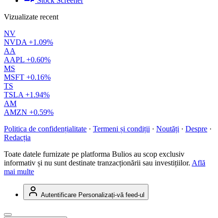
Stock Screener
Vizualizate recent
NV
NVDA
+1.09%
AA
AAPL
+0.60%
MS
MSFT
+0.16%
TS
TSLA
+1.94%
AM
AMZN
+0.59%
Politica de confidențialitate
·
Termeni și condiții
·
Noutăți
·
Despre
·
Redacția
Toate datele furnizate pe platforma Bulios au scop exclusiv
informativ și nu sunt destinate tranzacționării sau investițiilor.
Află
mai multe
Autentificare
Personalizați-vă feed-ul