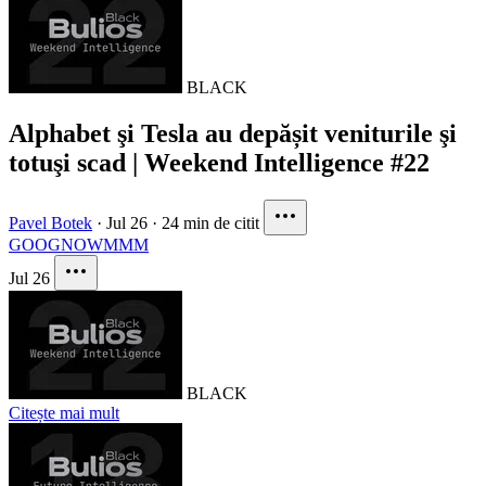
BLACK
Alphabet şi Tesla au depășit veniturile şi
totuşi scad | Weekend Intelligence #22
Pavel Botek
·
Jul 26
·
24 min de citit
GOOG
NOW
MMM
Jul 26
BLACK
Citește mai mult