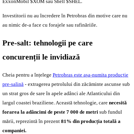
ExxonMobil
$XOM
sau Shell
$SHEL
.
Investitorii nu au încredere în Petrobras din motive care nu
au nimic de-a face cu forajele sau rafinăriile.
Pre-salt: tehnologii pe care
concurenții le invidiază
Cheia pentru a înțelege
Petrobras este așa-numita producție
pre-salină
- extragerea petrolului din zăcăminte ascunse sub
un strat gros de sare în apele adânci ale Atlanticului din
largul coastei braziliene. Această tehnologie, care
necesită
forarea la adâncimi de peste 7 000 de metri
sub fundul
mării, reprezintă în prezent
81% din producția totală a
companiei.