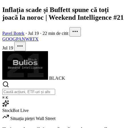
Inflația scade și Buffett spune că toți
joacă la noroc | Weekend Intelligence #21
Pavel Botek
·
Jul 19
·
22 min de citit
GOOG
PANW
RTX
Jul 19
BLACK
⌘
K
StockBot
Live
Situația pieței
Wall Street