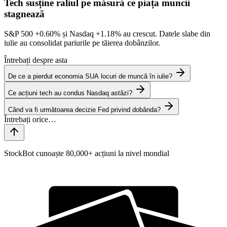
Tech susține raliul pe măsură ce piața muncii
stagnează
S&P 500
+0.60%
și Nasdaq
+1.18%
au crescut. Datele slabe din
iulie au consolidat pariurile pe tăierea dobânzilor.
Întrebați despre asta
De ce a pierdut economia SUA locuri de muncă în iulie?
Ce acțiuni tech au condus Nasdaq astăzi?
Când va fi următoarea decizie Fed privind dobânda?
StockBot cunoaște 80,000+ acțiuni la nivel mondial