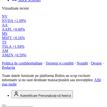
Stock Screener
Vizualizate recent
NV
NVDA
+1.09%
AA
AAPL
+0.60%
MS
MSFT
+0.16%
TS
TSLA
+1.94%
AM
AMZN
+0.59%
Politica de confidențialitate
·
Termeni și condiții
·
Noutăți
·
Despre
·
Redacția
Toate datele furnizate pe platforma Bulios au scop exclusiv
informativ și nu sunt destinate tranzacționării sau investițiilor.
Află
mai multe
Autentificare
Personalizați-vă feed-ul