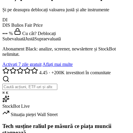
Și pe deasupra deblocați valoarea justă și alte instrumente
DI
DIS
Bulios Fair Price
••• %
Cu cât? Deblocați
Subevaluată
Justă
Supraevaluată
Abonament Black: analize, screener, newslettere și StockBot
nelimitat.
Activați 7 zile gratuit
Aflați mai multe
4.45
·
+200K investitori în comunitate
⌘
K
StockBot
Live
Situația pieței
Wall Street
Tech susține raliul pe măsură ce piața muncii
stagnează