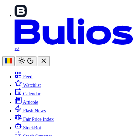
v2
Feed
Watchlist
Calendar
Articole
Flash News
Fair Price Index
StockBot