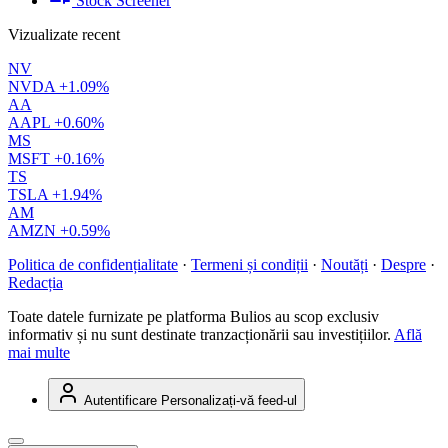
Stock Screener
Vizualizate recent
NV
NVDA
+1.09%
AA
AAPL
+0.60%
MS
MSFT
+0.16%
TS
TSLA
+1.94%
AM
AMZN
+0.59%
Politica de confidențialitate
·
Termeni și condiții
·
Noutăți
·
Despre
·
Redacția
Toate datele furnizate pe platforma Bulios au scop exclusiv
informativ și nu sunt destinate tranzacționării sau investițiilor.
Află
mai multe
Autentificare
Personalizați-vă feed-ul