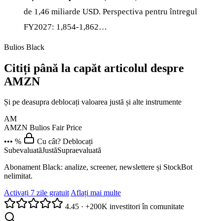
de 1,46 miliarde USD. Perspectiva pentru întregul
FY2027: 1,854-1,862…
Bulios Black
Citiți până la capăt articolul despre
AMZN
Și pe deasupra deblocați valoarea justă și alte instrumente
AM
AMZN
Bulios Fair Price
••• %
Cu cât? Deblocați
Subevaluată
Justă
Supraevaluată
Abonament Black: analize, screener, newslettere și StockBot
nelimitat.
Activați 7 zile gratuit
Aflați mai multe
4.45
·
+200K investitori în comunitate