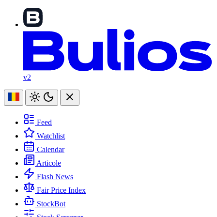
v2
Feed
Watchlist
Calendar
Articole
Flash News
Fair Price Index
StockBot