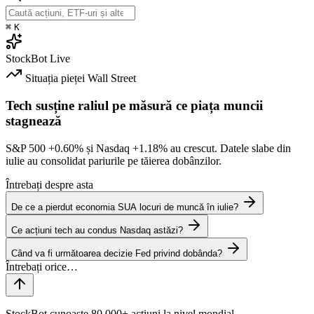
⌘
K
StockBot
Live
Situația pieței
Wall Street
Tech susține raliul pe măsură ce piața muncii
stagnează
S&P 500
+0.60%
și Nasdaq
+1.18%
au crescut. Datele slabe din
iulie au consolidat pariurile pe tăierea dobânzilor.
Întrebați despre asta
De ce a pierdut economia SUA locuri de muncă în iulie?
Ce acțiuni tech au condus Nasdaq astăzi?
Când va fi următoarea decizie Fed privind dobânda?
StockBot cunoaște 80,000+ acțiuni la nivel mondial