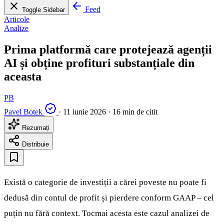
Feed
Toggle Sidebar
Articole
Analize
Prima platformă care protejează agenții
AI și obține profituri substanțiale din
aceasta
PB
Pavel Botek
·
11 iunie 2026
·
16 min de citit
Rezumați
Distribuie
Există o categorie de investiții a cărei poveste nu poate fi
dedusă din contul de profit și pierdere conform GAAP – cel
puțin nu fără context. Tocmai acesta este cazul analizei de