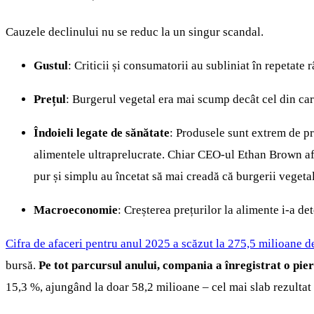
Cauzele declinului nu se reduc la un singur scandal.
Gustul
: Criticii și consumatorii au subliniat în repetate
Prețul
: Burgerul vegetal era mai scump decât cel din carne
Îndoieli legate de sănătate
: Produsele sunt extrem de pre
alimentele ultraprelucrate. Chiar CEO-ul Ethan Brown a
pur și simplu au încetat să mai creadă că burgerii vegetal
Macroeconomie
: Creșterea prețurilor la alimente i-a de
Cifra de afaceri pentru anul 2025 a scăzut la 275,5 milioane d
bursă.
Pe tot parcursul anului, compania a înregistrat o pie
15,3 %, ajungând la doar 58,2 milioane – cel mai slab rezultat 