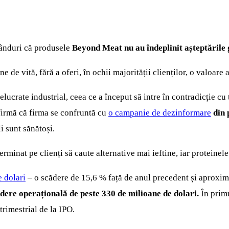
 rânduri că produsele
Beyond Meat nu au îndeplinit așteptările 
 de vită, fără a oferi, în ochii majorității clienților, o valoare
lucrate industrial, ceea ce a început să intre în contradicție cu
firmă că firma se confruntă cu
o campanie de dezinformare
din 
i sunt sănătoși.
terminat pe clienți să caute alternative mai ieftine, iar proteine
e dolari
– o scădere de 15,6 % față de anul precedent și aproxim
rdere operațională de peste 330 de milioane de dolari.
În primu
trimestrial de la IPO.