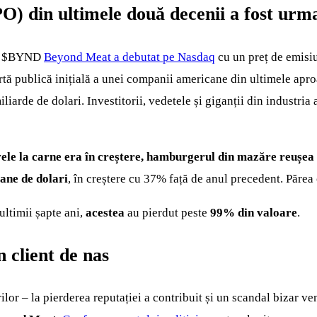
PO) din ultimele două decenii a fost urm
.
$BYND
Beyond Meat a debutat pe Nasdaq
cu un preț de emisiu
rtă publică inițială a unei companii americane din ultimele apr
iliarde de dolari. Investitorii, vedetele și giganții din industr
vele la carne era în creștere, hamburgerul din mazăre reușea
ane de dolari
, în creștere cu 37% față de anul precedent. Părea 
ultimii șapte ani,
acestea
au pierdut peste
99% din valoare
.
 client de nas
or – la pierderea reputației a contribuit și un scandal bizar ve