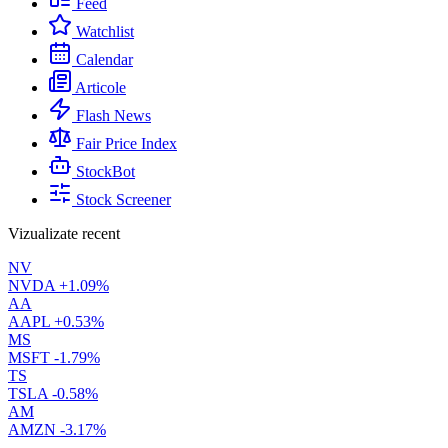
Feed
Watchlist
Calendar
Articole
Flash News
Fair Price Index
StockBot
Stock Screener
Vizualizate recent
NV
NVDA
+1.09%
AA
AAPL
+0.53%
MS
MSFT
-1.79%
TS
TSLA
-0.58%
AM
AMZN
-3.17%