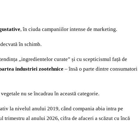
gustative
, în ciuda campaniilor intense de marketing.
 adecvată în schimb.
 tendința „ingredientelor curate” și cu scepticismul față de
partea industriei zootehnice
– însă o parte dintre consumatori
le vegetale nu se încadrau în această categorie.
ativ la nivelul anului 2019, când compania abia intra pe
l trimestru al anului 2026, cifra de afaceri a scăzut cu încă