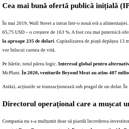
Cea mai bună ofertă publică inițială (I
În mai 2019, Wall Street a intrat într-o nouă eră a alimentației
65,75 USD – o creștere de 163 %. A fost cea mai puternică ofe
la aproape 235 de dolari
. Capitalizarea de piață depășea 13 m
vor înlocui carnea de vită.
Pe hârtie, totul părea logic.
Interesul global pentru alternati
McPlant.
În 2020, veniturile Beyond Meat au atins 407 milio
Astăzi, acțiunile se tranzacționează sub pragul de un dolar. În 
Directorul operațional care a mușcat un
Compania nu s-a mulțumit doar să piardă încrederea investitoril