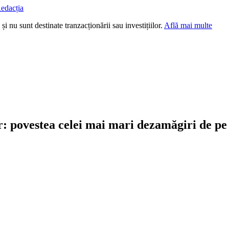
edacția
i nu sunt destinate tranzacționării sau investițiilor.
Află mai multe
ar: povestea celei mai mari dezamăgiri de p