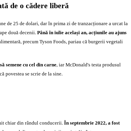
ată de o cădere liberă
ne de 25 de dolari, dar în prima zi de tranzacționare a urcat la
oape două decenii.
Până în iulie același an, acțiunile au ajuns
ia alimentară, precum Tyson Foods, pariau că burgerii vegetali
 să semene cu cel din carne
, iar McDonald's testa produsul
că povestea se scrie de la sine.
nit chiar din rândul conducerii.
În septembrie 2022, a fost