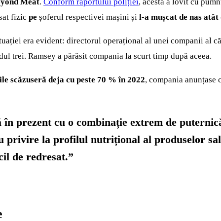
Beyond Meat
.
Conform raportului poliției
, acesta a lovit cu pumn
at fizic
pe
șoferul respectivei mașini și
l-a mușcat de nas atât 
uației era evident: directorul operațional al unei companii al că
dul trei. Ramsey a părăsit compania la scurt timp după aceea.
nile scăzuseră deja cu peste 70 % în 2022
, compania anunțase c
n prezent cu o combinație extrem de puternică 
 privire la profilul nutrițional al produselor sal
il de redresat.”
e