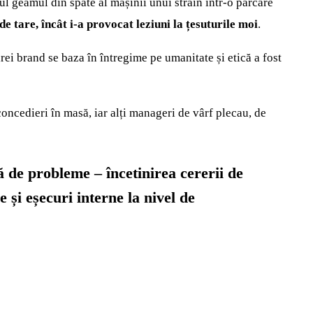
ul geamul din spate al mașinii unui străin într-o parcare
de tare, încât i-a provocat leziuni la țesuturile moi
.
rei brand se baza în întregime pe umanitate și etică a fost
oncedieri în masă, iar alți manageri de vârf plecau, de
de probleme – încetinirea cererii de
e și eșecuri interne la nivel de