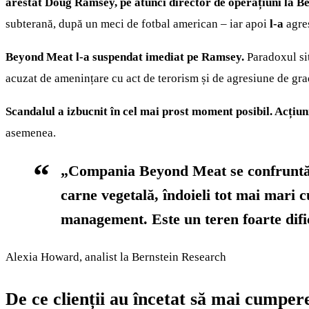
arestat Doug Ramsey, pe atunci director de operațiuni la 
subterană, după un meci de fotbal american – iar apoi
l-a
agres
Beyond Meat l-a suspendat imediat pe Ramsey.
Paradoxul sit
acuzat de amenințare cu act de terorism și de agresiune de gra
Scandalul a izbucnit în cel mai prost moment posibil. Acțiu
asemenea.
„Compania Beyond Meat se confruntă î
carne vegetală, îndoieli tot mai mari cu
management. Este un teren foarte dific
Alexia Howard, analist la Bernstein Research
De ce clienții au încetat să mai cumper