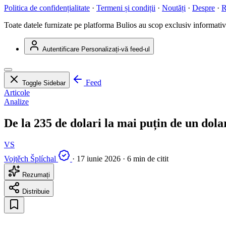
Politica de confidențialitate
·
Termeni și condiții
·
Noutăți
·
Despre
·
R
Toate datele furnizate pe platforma Bulios au scop exclusiv informativ ș
Autentificare
Personalizați-vă feed-ul
Feed
Toggle Sidebar
Articole
Analize
De la 235 de dolari la mai puțin de un dol
VS
Vojtěch Šplíchal
·
17 iunie 2026
·
6 min de citit
Rezumați
Distribuie