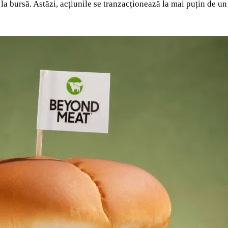
la bursă. Astăzi, acțiunile se tranzacționează la mai puțin de un