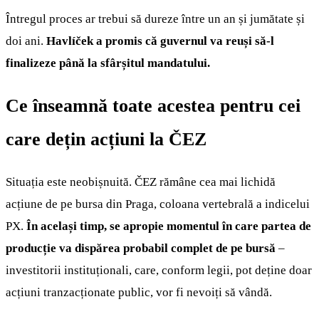
Întregul proces ar trebui să dureze între un an și jumătate și
doi ani.
Havlíček a promis că guvernul va reuși să-l
finalizeze până la sfârșitul mandatului.
Ce înseamnă toate acestea pentru cei
care dețin acțiuni la ČEZ
Situația este neobișnuită. ČEZ rămâne cea mai lichidă
acțiune de pe bursa din Praga, coloana vertebrală a indicelui
PX.
În același timp, se apropie momentul în care partea de
producție va dispărea probabil complet de pe bursă
–
investitorii instituționali, care, conform legii, pot deține doar
acțiuni tranzacționate public, vor fi nevoiți să vândă.