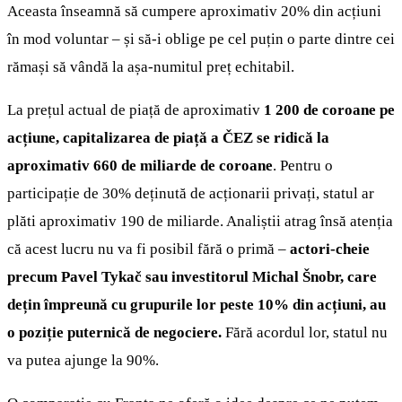
Aceasta înseamnă să cumpere aproximativ 20% din acțiuni
în mod voluntar – și să-i oblige pe cel puțin o parte dintre cei
rămași să vândă la așa-numitul preț echitabil.
La prețul actual de piață de aproximativ
1 200 de coroane pe
acțiune, capitalizarea de piață a ČEZ se ridică la
aproximativ 660 de miliarde de coroane
. Pentru o
participație de 30% deținută de acționarii privați, statul ar
plăti aproximativ 190 de miliarde. Analiștii atrag însă atenția
că acest lucru nu va fi posibil fără o primă –
actori-cheie
precum Pavel Tykač sau investitorul Michal Šnobr, care
dețin împreună cu grupurile lor peste 10% din acțiuni, au
o poziție puternică de negociere.
Fără acordul lor, statul nu
va putea ajunge la 90%.