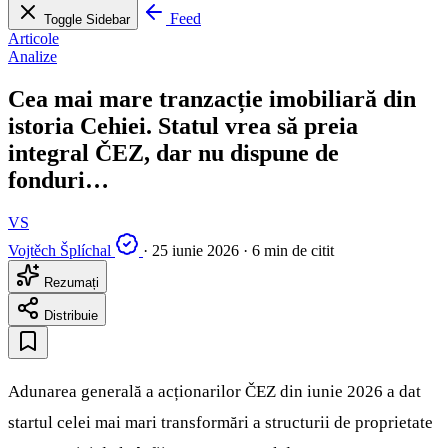
Feed
Toggle Sidebar
Articole
Analize
Cea mai mare tranzacție imobiliară din
istoria Cehiei. Statul vrea să preia
integral ČEZ, dar nu dispune de
fonduri…
VS
Vojtěch Šplíchal
·
25 iunie 2026
·
6 min de citit
Rezumați
Distribuie
Adunarea generală a acționarilor ČEZ din iunie 2026 a dat
startul celei mai mari transformări a structurii de proprietate