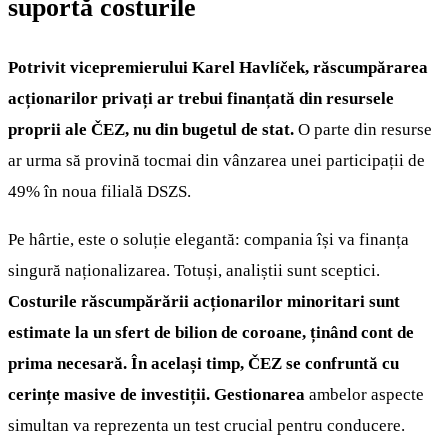
suportă costurile
Potrivit vicepremierului Karel Havlíček, răscumpărarea
acționarilor privați ar trebui finanțată din resursele
proprii ale ČEZ, nu din bugetul de stat.
O parte din resurse
ar urma să provină tocmai din vânzarea unei participații de
49% în noua filială DSZS.
Pe hârtie, este o soluție elegantă: compania își va finanța
singură naționalizarea. Totuși, analiștii sunt sceptici.
Costurile răscumpărării acționarilor minoritari sunt
estimate la un sfert de bilion de coroane, ținând cont de
prima necesară. În același timp, ČEZ se confruntă cu
cerințe masive de investiții. Gestionarea
ambelor aspecte
simultan va reprezenta un test crucial pentru conducere.