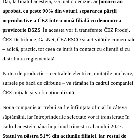
Dar, la finalul acesteia, s-a luat o decizie:
acționarii au
aprobat, cu peste 90% din voturi, separarea părții
neproductive a ČEZ într-o nouă filială cu denumirea
provizorie DSZS
. În aceasta vor fi transferate ČEZ Prodej,
ČEZ Distribuce, GasNet, ČEZ ESCO și activitățile comerciale
– adică, practic, tot ceea ce intră în contact cu clienții și cu
distribuția reglementată.
Partea de producție – centralele electrice, unitățile nucleare,
sursele pe bază de cărbune – va rămâne în cadrul companiei
ČEZ inițiale și va fi naționalizată.
Noua companie ar trebui să fie înființată oficial în câteva
săptămâni, iar întreprinderile selectate vor fi transferate în
cadrul acesteia până în primul trimestru al anului 2027.
Statul va păstra 51% din acțiunile filialei, iar restul de