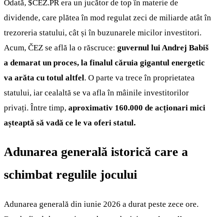
Odată,
$CEZ.PR
era un jucător de top în materie de
dividende, care plătea în mod regulat zeci de miliarde atât în
trezoreria statului, cât și în buzunarele micilor investitori.
Acum, ČEZ se află la o răscruce:
guvernul lui Andrej Babiš
a demarat un proces, la finalul căruia gigantul energetic
va arăta cu totul altfel
. O parte va trece în proprietatea
statului, iar cealaltă se va afla în mâinile investitorilor
privați. Între timp,
aproximativ 160.000 de acționari mici
așteaptă să vadă ce le va oferi statul.
Adunarea generală istorică care a
schimbat regulile jocului
Adunarea generală din iunie 2026 a durat peste zece ore.