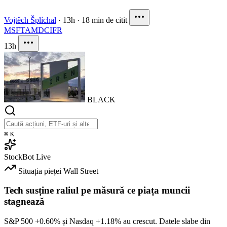
Vojtěch Šplíchal
·
13h
·
18 min de citit
MSFT
AMD
CIFR
13h
BLACK
⌘
K
StockBot
Live
Situația pieței
Wall Street
Tech susține raliul pe măsură ce piața muncii
stagnează
S&P 500
+0.60%
și Nasdaq
+1.18%
au crescut. Datele slabe din