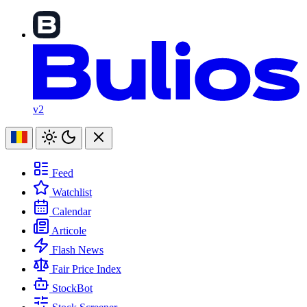
v2
Feed
Watchlist
Calendar
Articole
Flash News
Fair Price Index
StockBot