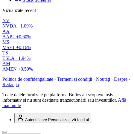
Stock Screener
Vizualizate recent
NV
NVDA
+1.09%
AA
AAPL
+0.60%
MS
MSFT
+0.16%
TS
TSLA
+1.94%
AM
AMZN
+0.59%
Politica de confidențialitate
·
Termeni și condiții
·
Noutăți
·
Despre
·
Redacția
Toate datele furnizate pe platforma Bulios au scop exclusiv
informativ și nu sunt destinate tranzacționării sau investițiilor.
Află
mai multe
Autentificare
Personalizați-vă feed-ul