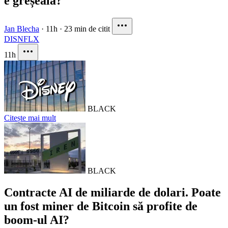
e greșeala?
Jan Blecha
·
11h
·
23 min de citit
DIS
NFLX
11h
BLACK
Citește mai mult
BLACK
Contracte AI de miliarde de dolari. Poate
un fost miner de Bitcoin să profite de
boom-ul AI?