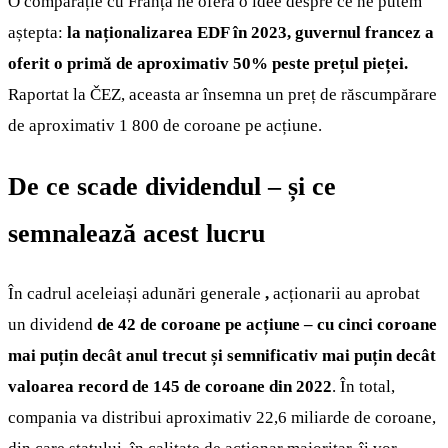
O comparație cu Franța ne oferă o idee despre ce ne putem
aștepta:
la naționalizarea EDF în 2023, guvernul francez a
oferit o primă de aproximativ 50% peste prețul pieței.
Raportat la ČEZ, aceasta ar însemna un preț de răscumpărare
de aproximativ 1 800 de coroane pe acțiune.
De ce scade dividendul – și ce
semnalează acest lucru
În cadrul aceleiași adunări generale
,
acționarii au aprobat
un dividend
de 42 de coroane pe acțiune – cu cinci coroane
mai puțin decât anul trecut și semnificativ mai puțin decât
valoarea record de 145 de coroane din 2022
. În total,
compania va distribui aproximativ 22,6 miliarde de coroane,