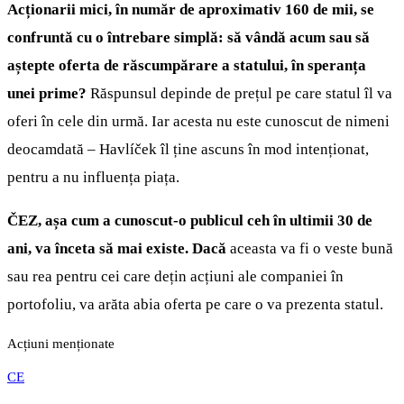
Acționarii mici, în număr de aproximativ 160 de mii, se
confruntă cu o întrebare simplă: să vândă acum sau să
aștepte oferta de răscumpărare a statului, în speranța
unei prime?
Răspunsul depinde de prețul pe care statul îl va
oferi în cele din urmă. Iar acesta nu este cunoscut de nimeni
deocamdată – Havlíček îl ține ascuns în mod intenționat,
pentru a nu influența piața.
ČEZ, așa cum a cunoscut-o publicul ceh în ultimii 30 de
ani, va înceta să mai existe. Dacă
aceasta va fi o veste bună
sau rea pentru cei care dețin acțiuni ale companiei în
portofoliu, va arăta abia oferta pe care o va prezenta statul.
Acțiuni menționate
CE