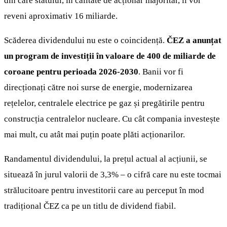
din care statului, în calitate de acționar majoritar, îi vor
reveni aproximativ 16 miliarde.
Scăderea dividendului nu este o coincidență.
ČEZ a anunțat
un program de investiții în valoare de 400 de miliarde de
coroane pentru perioada 2026-2030
. Banii vor fi
direcționați către noi surse de energie, modernizarea
rețelelor, centralele electrice pe gaz și pregătirile pentru
construcția centralelor nucleare. Cu cât compania investește
mai mult, cu atât mai puțin poate plăti acționarilor.
Randamentul dividendului, la prețul actual al acțiunii, se
situează în jurul valorii de 3,3% – o cifră care nu este tocmai
strălucitoare pentru investitorii care au perceput în mod
tradițional ČEZ ca pe un titlu de dividend fiabil.