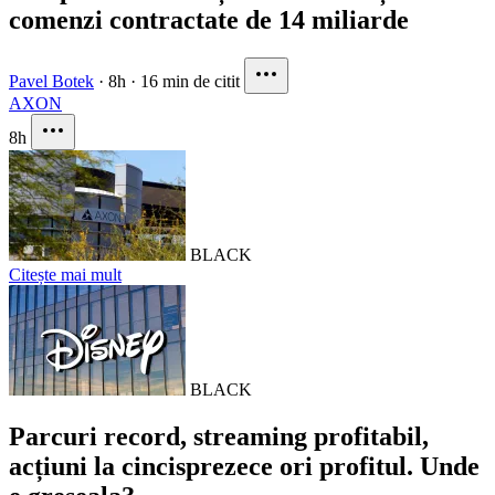
comenzi contractate de 14 miliarde
Pavel Botek
·
8h
·
16 min de citit
AXON
8h
BLACK
Citește mai mult
BLACK
Parcuri record, streaming profitabil,
acțiuni la cincisprezece ori profitul. Unde