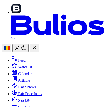
v2
Feed
Watchlist
Calendar
Articole
Flash News
Fair Price Index
StockBot