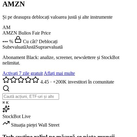
AMZN
Și pe deasupra deblocați valoarea justă și alte instrumente
AM
AMZN
Bulios Fair Price
••• %
Cu cât? Deblocați
Subevaluată
Justă
Supraevaluată
Abonament Black: analize, screener, newslettere și StockBot
nelimitat.
Activați 7 zile gratuit
Aflați mai multe
4.45
·
+200K investitori în comunitate
⌘
K
StockBot
Live
Situația pieței
Wall Street
Tech susține raliul pe măsură ce piața muncii