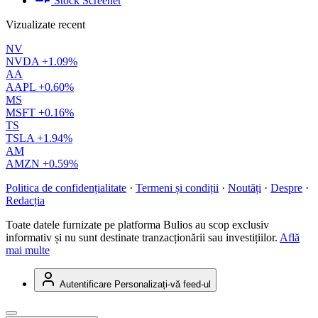
Stock Screener
Vizualizate recent
NV
NVDA
+1.09%
AA
AAPL
+0.60%
MS
MSFT
+0.16%
TS
TSLA
+1.94%
AM
AMZN
+0.59%
Politica de confidențialitate
·
Termeni și condiții
·
Noutăți
·
Despre
·
Redacția
Toate datele furnizate pe platforma Bulios au scop exclusiv
informativ și nu sunt destinate tranzacționării sau investițiilor.
Află
mai multe
Autentificare
Personalizați-vă feed-ul