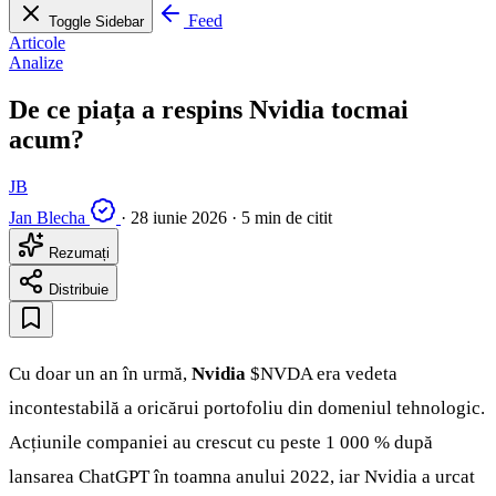
Feed
Toggle Sidebar
Articole
Analize
De ce piața a respins Nvidia tocmai
acum?
JB
Jan Blecha
·
28 iunie 2026
·
5 min de citit
Rezumați
Distribuie
Cu doar un an în urmă,
Nvidia
$NVDA
era vedeta
incontestabilă a oricărui portofoliu din domeniul tehnologic.
Acțiunile companiei au crescut cu peste 1 000 % după
lansarea ChatGPT în toamna anului 2022, iar Nvidia a urcat