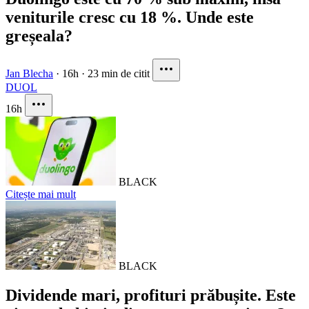
veniturile cresc cu 18 %. Unde este
greșeala?
Jan Blecha
·
16h
·
23 min de citit
DUOL
16h
BLACK
Citește mai mult
BLACK
Dividende mari, profituri prăbușite. Este