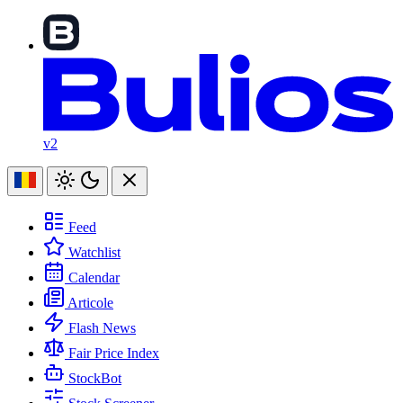
v2
Feed
Watchlist
Calendar
Articole
Flash News
Fair Price Index
StockBot