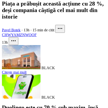
Piața a prăbușit această acțiune cu 28 %,
deși compania câștigă cel mai mult din
istorie
Pavel Botek
·
13h
·
15 min de citit
CHWY
AMZN
WOOF
13h
BLACK
Citește mai mult
BLACK
Duolingo este cu 70 % sub maxim, însă