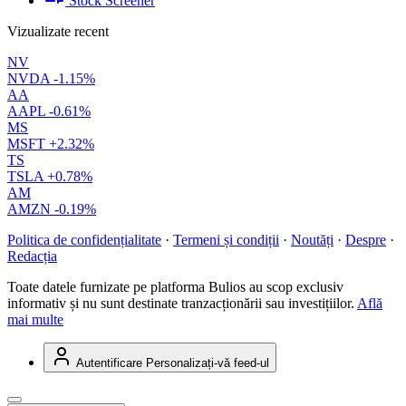
Stock Screener
Vizualizate recent
NV
NVDA
-1.15%
AA
AAPL
-0.61%
MS
MSFT
+2.32%
TS
TSLA
+0.78%
AM
AMZN
-0.19%
Politica de confidențialitate
·
Termeni și condiții
·
Noutăți
·
Despre
·
Redacția
Toate datele furnizate pe platforma Bulios au scop exclusiv
informativ și nu sunt destinate tranzacționării sau investițiilor.
Află
mai multe
Autentificare
Personalizați-vă feed-ul