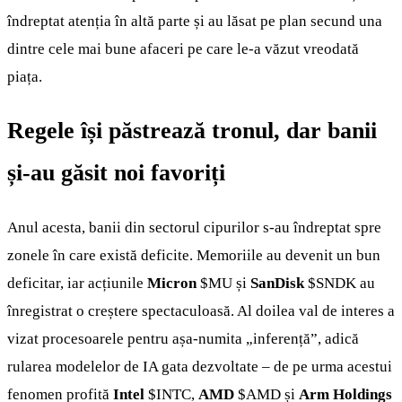
îndreptat atenția în altă parte și au lăsat pe plan secund una
dintre cele mai bune afaceri pe care le-a văzut vreodată
piața.
Regele își păstrează tronul, dar banii
și-au găsit noi favoriți
Anul acesta, banii din sectorul cipurilor s-au îndreptat spre
zonele în care există deficite. Memoriile au devenit un bun
deficitar, iar acțiunile
Micron
$MU
și
SanDisk
$SNDK
au
înregistrat o creștere spectaculoasă. Al doilea val de interes a
vizat procesoarele pentru așa-numita „inferență”, adică
rularea modelelor de IA gata dezvoltate – de pe urma acestui
fenomen profită
Intel
$INTC
,
AMD
$AMD
și
Arm Holdings