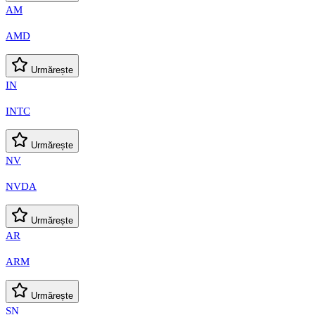
AM
AMD
Urmărește
IN
INTC
Urmărește
NV
NVDA
Urmărește
AR
ARM
Urmărește
SN