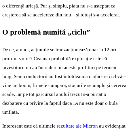
o diferență uriașă. Pur și simplu, piața nu s-a așteptat ca
creșterea să se accelereze din nou – și totuși s-a accelerat.
O problemă numită „ciclu”
De ce, atunci, acțiunile se tranzacționează doar la 12 ori
profitul viitor? Cea mai probabilă explicație este că
investitorii nu au încredere în aceste profituri pe termen
lung. Semiconductorii au fost întotdeauna o afacere ciclică –
vine un boom, firmele cumpără, stocurile se umplu și cererea
scade. Iar pe tot parcursul anului trecut s-a purtat o
dezbatere cu privire la faptul dacă IA nu este doar o bulă
umflată.
Interesant este că ultimele
rezultate ale Micron
au evidențiat