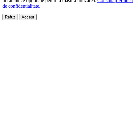
uri analitice opționale pentru a măsura utilizarea.
Consultați Politica
de confidențialitate.
Refuz
Accept