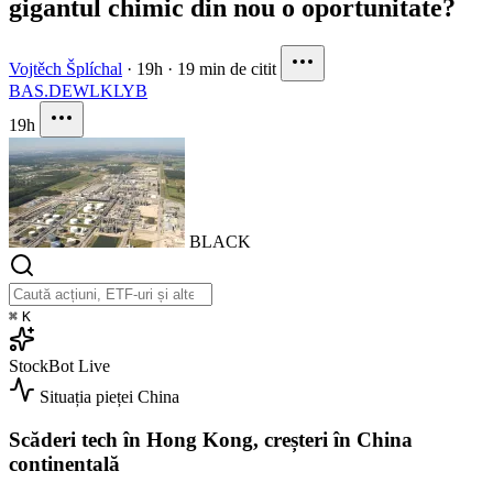
gigantul chimic din nou o oportunitate?
Vojtěch Šplíchal
·
19h
·
19 min de citit
BAS.DE
WLK
LYB
19h
BLACK
⌘
K
StockBot
Live
Situația pieței
China
Scăderi tech în Hong Kong, creșteri în China
continentală