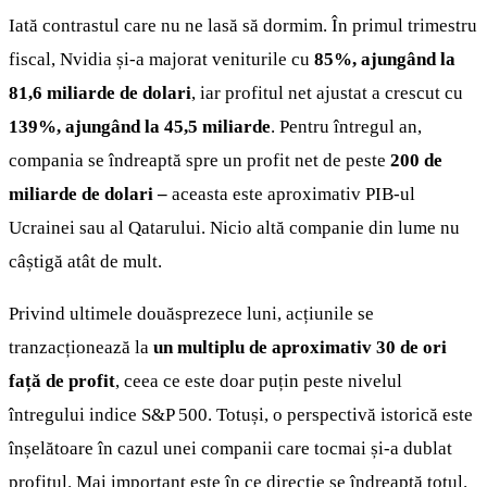
Iată contrastul care nu ne lasă să dormim. În primul trimestru
fiscal, Nvidia și-a majorat veniturile cu
85%, ajungând la
81,6 miliarde de dolari
, iar profitul net ajustat a crescut cu
139%, ajungând la 45,5 miliarde
. Pentru întregul an,
compania se îndreaptă spre un profit net de peste
200 de
miliarde de dolari –
aceasta este aproximativ PIB-ul
Ucrainei sau al Qatarului. Nicio altă companie din lume nu
câștigă atât de mult.
Privind ultimele douăsprezece luni, acțiunile se
tranzacționează la
un multiplu de aproximativ 30 de ori
față de profit
, ceea ce este doar puțin peste nivelul
întregului indice S&P 500. Totuși, o perspectivă istorică este
înșelătoare în cazul unei companii care tocmai și-a dublat
profitul. Mai important este în ce direcție se îndreaptă totul.