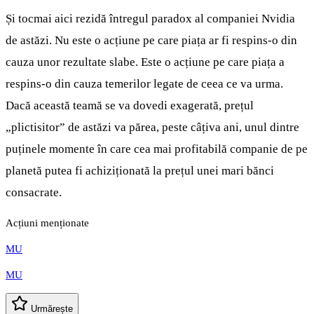
Și tocmai aici rezidă întregul paradox al companiei Nvidia
de astăzi. Nu este o acțiune pe care piața ar fi respins-o din
cauza unor rezultate slabe. Este o acțiune pe care piața a
respins-o din cauza temerilor legate de ceea ce va urma.
Dacă această teamă se va dovedi exagerată, prețul
„plictisitor” de astăzi va părea, peste câțiva ani, unul dintre
puținele momente în care cea mai profitabilă companie de pe
planetă putea fi achiziționată la prețul unei mari bănci
consacrate.
Acțiuni menționate
MU
MU
Urmărește