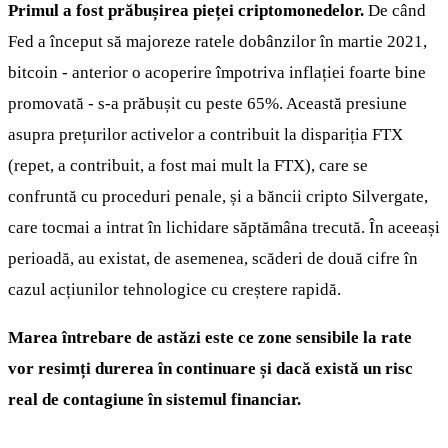
Primul a fost prăbușirea pieței criptomonedelor.
De când
Fed a început să majoreze ratele dobânzilor în martie 2021,
bitcoin - anterior o acoperire împotriva inflației foarte bine
promovată - s-a prăbușit cu peste 65%. Această presiune
asupra prețurilor activelor a contribuit la dispariția FTX
(repet, a contribuit, a fost mai mult la FTX), care se
confruntă cu proceduri penale, și a băncii cripto Silvergate,
care tocmai a intrat în lichidare săptămâna trecută. În aceeași
perioadă, au existat, de asemenea, scăderi de două cifre în
cazul acțiunilor tehnologice cu creștere rapidă.
Marea întrebare de astăzi este ce zone sensibile la rate
vor resimți durerea în continuare și dacă există un risc
real de contagiune în sistemul financiar.