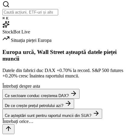
⌘
K
StockBot
Live
Situația pieței
Europa
Europa urcă, Wall Street așteaptă datele pieței
muncii
Datele din fabrici duc DAX
+0.70%
la record. S&P 500 futures
+0.20%
cresc înaintea raportului muncii.
Întrebați despre asta
Ce sectoare conduc creșterea DAX?
De ce crește prețul petrolului azi?
Ce așteptări sunt pentru raportul muncii din SUA?