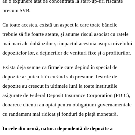
au o expunere atât de concentrată la start-up-uri riscante
precum SVB.
Cu toate acestea, există un aspect la care toate băncile
trebuie să fie foarte atente, și anume riscul asociat cu ratele
mai mari ale dobânzilor și impactul acestuia asupra nivelului
depozitelor lor, a deținerilor de venituri fixe și a profiturilor.
Există deja semne că firmele care depind în special de
depozite ar putea fi în curând sub presiune. Ieșirile de
depozite au crescut în ultimele luni la toate instituțiile
asigurate de Federal Deposit Insurance Corporation (FDIC),
deoarece clienții au optat pentru obligațiuni guvernamentale
cu randament mai ridicat și fonduri de piață monetară.
În cele din urmă, natura dependentă de depozite a