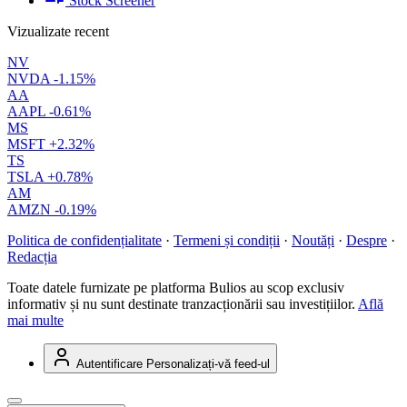
Stock Screener
Vizualizate recent
NV
NVDA
-1.15%
AA
AAPL
-0.61%
MS
MSFT
+2.32%
TS
TSLA
+0.78%
AM
AMZN
-0.19%
Politica de confidențialitate
·
Termeni și condiții
·
Noutăți
·
Despre
·
Redacția
Toate datele furnizate pe platforma Bulios au scop exclusiv
informativ și nu sunt destinate tranzacționării sau investițiilor.
Află
mai multe
Autentificare
Personalizați-vă feed-ul