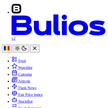
v2
Feed
Watchlist
Calendar
Articole
Flash News
Fair Price Index
StockBot