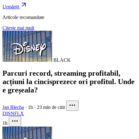
Urmăriți
Articole recomandate
Citește mai mult
BLACK
Parcuri record, streaming profitabil,
acțiuni la cincisprezece ori profitul. Unde
e greșeala?
Jan Blecha
·
1h
·
23 min de citit
DIS
NFLX
1h