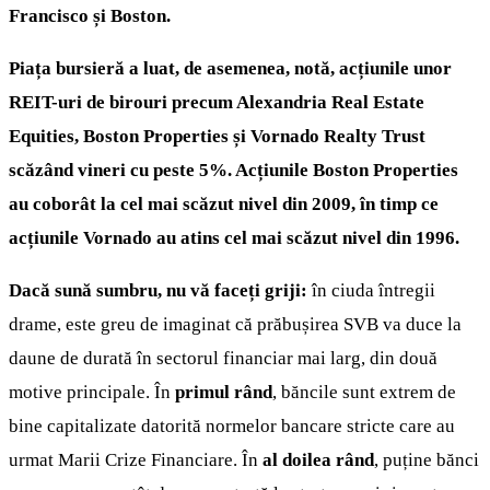
Francisco și Boston.
Piața bursieră a luat, de asemenea, notă, acțiunile unor
REIT-uri de birouri precum Alexandria Real Estate
Equities, Boston Properties și Vornado Realty Trust
scăzând vineri cu peste 5%. Acțiunile Boston Properties
au coborât la cel mai scăzut nivel din 2009, în timp ce
acțiunile Vornado au atins cel mai scăzut nivel din 1996.
Dacă sună sumbru, nu vă faceți griji:
în ciuda întregii
drame, este greu de imaginat că prăbușirea SVB va duce la
daune de durată în sectorul financiar mai larg, din două
motive principale. În
primul rând
, băncile sunt extrem de
bine capitalizate datorită normelor bancare stricte care au
urmat Marii Crize Financiare. În
al doilea rând
, puține bănci