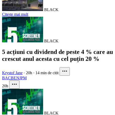
BLACK
Citește mai mult
BLACK
5 acțiuni cu dividend de peste 4 % care au
crescut anul acesta cu cel puțin 20 %
Krystof Jane
·
20h
·
14 min de citit
BAC
BEN
JPM
20h
BLACK