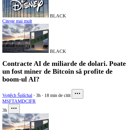
BLACK
Citește mai mult
BLACK
Contracte AI de miliarde de dolari. Poate
un fost miner de Bitcoin să profite de
boom-ul AI?
Vojtěch Šplíchal
·
3h
·
18 min de citit
MSFT
AMD
CIFR
3h