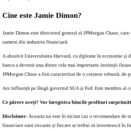
Cine este Jamie Dimon?
Jamie Dimon este directorul general al JPMorgan Chase, care e
oameni din industria financiară.
A absolvit Universitatea Harvard, cu diplome în economie și 
banca a devenit una dintre cele mai importante instituții fina
JPMorgan Chase a fost caracterizat de o creștere robustă, de per
Are influență pe lângă guvernul SUA și Fed. Este membru al con
Ce părere aveți? Vor înregistra băncile profituri surprinz
Disclaimer
: Aceasta nu este în niciun caz o recomandare de inv
financiare sunt riscante și fiecare ar trebui să investească în f