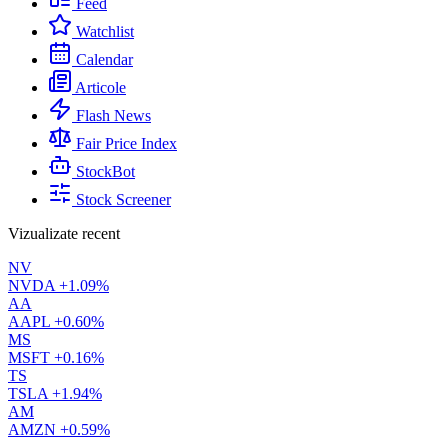
Feed
Watchlist
Calendar
Articole
Flash News
Fair Price Index
StockBot
Stock Screener
Vizualizate recent
NV
NVDA
+1.09%
AA
AAPL
+0.60%
MS
MSFT
+0.16%
TS
TSLA
+1.94%
AM
AMZN
+0.59%