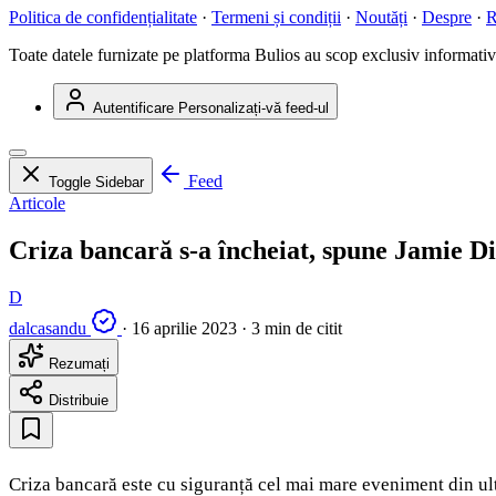
Politica de confidențialitate
·
Termeni și condiții
·
Noutăți
·
Despre
·
R
Toate datele furnizate pe platforma Bulios au scop exclusiv informativ ș
Autentificare
Personalizați-vă feed-ul
Feed
Toggle Sidebar
Articole
Criza bancară s-a încheiat, spune Jamie Di
D
dalcasandu
·
16 aprilie 2023
·
3 min de citit
Rezumați
Distribuie
Criza bancară este cu siguranță cel mai mare eveniment din ulti