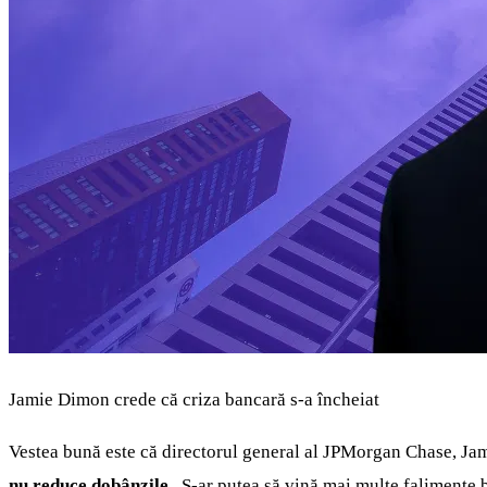
Jamie Dimon crede că criza bancară s-a încheiat
Vestea bună este că directorul general al JPMorgan Chase, Jami
nu reduce dobânzile
. S-ar putea să vină mai multe falimente 