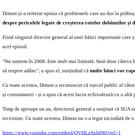
Dimon și-a reiterat opinia că problemele care au dus la prăbuși
despre pericolele legate de creșterea ratelor dobânzilor și 
Fiind singurul director general al unei bănci importante care 
acel episod.
"Nu suntem în 2008. Este mult mai limitată. Sunt doar câteva bă
să respire adânc", a spus el, susținând că
multe bănci vor rapo
Cu toate acestea, Dimon a recunoscut că eșecul public al câtorv
și consumatori - și a spus că acest lucru echivalează cu o al
Timp de aproape un an, directorul general a susținut că SUA se 
recesiune. Cu toate acestea, Dimon nu s-a legat niciodată de o
https://www.youtube.com/embed/QVHLoSxh090?rel=1