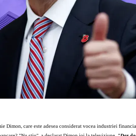
e Dimon, care este adesea considerat vocea industriei financiare
bancare? "Nu știu", a declarat Dimon joi la televiziune.
"Dar dac