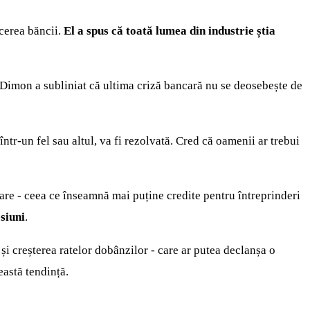
cerea băncii.
El a spus că toată lumea din industrie știa
, Dimon a subliniat că ultima criză bancară nu se deosebește de
tr-un fel sau altul, va fi rezolvată. Cred că oamenii ar trebui
tare - ceea ce înseamnă mai puține credite pentru întreprinderi
siuni
.
și creșterea ratelor dobânzilor - care ar putea declanșa o
eastă tendință.