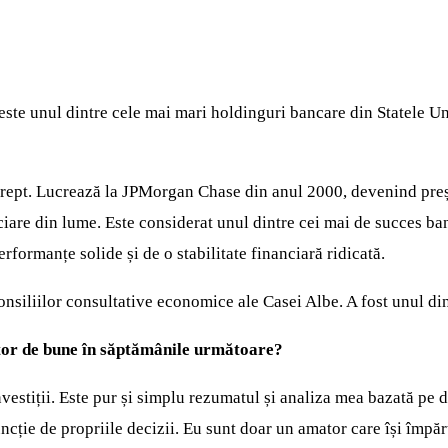
ste unul dintre cele mai mari holdinguri bancare din Statele Uni
drept. Lucrează la JPMorgan Chase din anul 2000, devenind preșe
nciare din lume. Este considerat unul dintre cei mai de succes b
formanțe solide și de o stabilitate financiară ridicată.
siliilor consultative economice ale Casei Albe. A fost unul din
ător de bune în săptămânile următoare?
estiții. Este pur și simplu rezumatul și analiza mea bazată pe dat
uncție de propriile decizii. Eu sunt doar un amator care își împăr