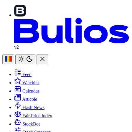
v2
Feed
Watchlist
Calendar
Articole
Flash News
Fair Price Index
StockBot