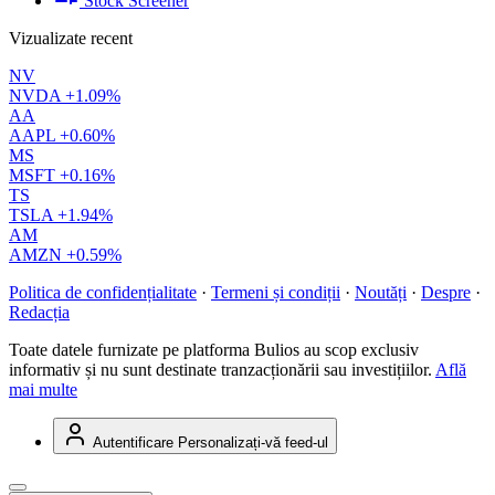
Stock Screener
Vizualizate recent
NV
NVDA
+1.09%
AA
AAPL
+0.60%
MS
MSFT
+0.16%
TS
TSLA
+1.94%
AM
AMZN
+0.59%
Politica de confidențialitate
·
Termeni și condiții
·
Noutăți
·
Despre
·
Redacția
Toate datele furnizate pe platforma Bulios au scop exclusiv
informativ și nu sunt destinate tranzacționării sau investițiilor.
Află
mai multe
Autentificare
Personalizați-vă feed-ul