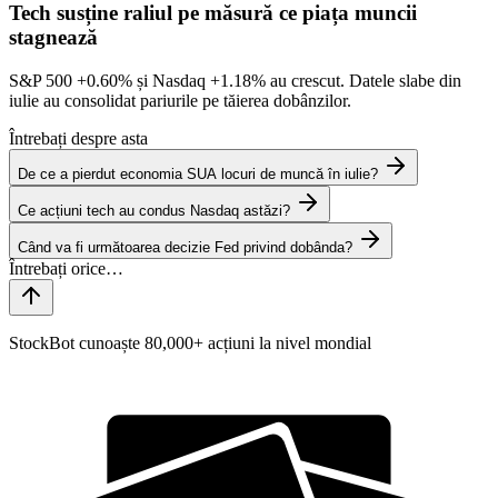
Tech susține raliul pe măsură ce piața muncii
stagnează
S&P 500
+0.60%
și Nasdaq
+1.18%
au crescut. Datele slabe din
iulie au consolidat pariurile pe tăierea dobânzilor.
Întrebați despre asta
De ce a pierdut economia SUA locuri de muncă în iulie?
Ce acțiuni tech au condus Nasdaq astăzi?
Când va fi următoarea decizie Fed privind dobânda?
StockBot cunoaște 80,000+ acțiuni la nivel mondial