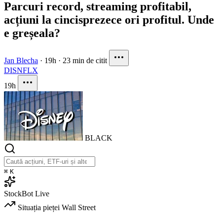
Parcuri record, streaming profitabil,
acțiuni la cincisprezece ori profitul. Unde
e greșeala?
Jan Blecha
·
19h
·
23 min de citit
DIS
NFLX
19h
BLACK
⌘
K
StockBot
Live
Situația pieței
Wall Street