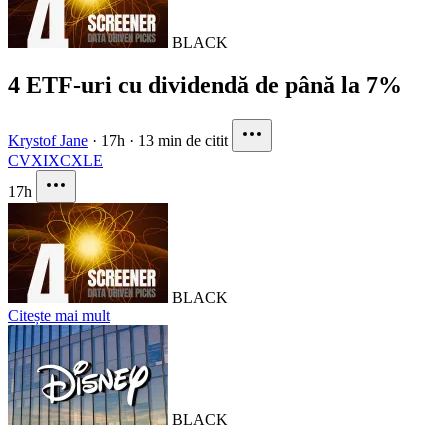
BLACK
4 ETF-uri cu dividendă de până la 7%
Krystof Jane
·
17h
·
13 min de citit
CVX
IXC
XLE
17h
BLACK
Citește mai mult
BLACK