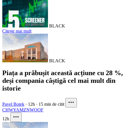
BLACK
Citește mai mult
BLACK
Piața a prăbușit această acțiune cu 28 %,
deși compania câștigă cel mai mult din
istorie
Pavel Botek
·
12h
·
15 min de citit
CHWY
AMZN
WOOF
12h