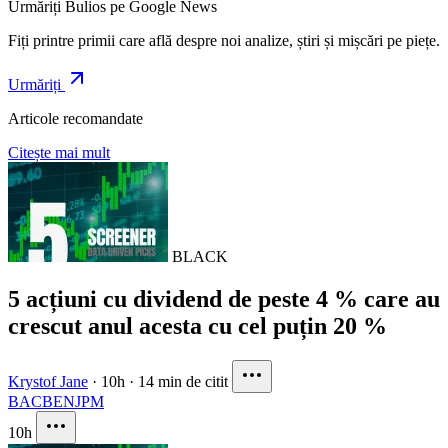
Urmăriți Bulios pe Google News
Fiți printre primii care află despre noi analize, știri și mișcări pe piețe.
Urmăriți
Articole recomandate
Citește mai mult
BLACK
5 acțiuni cu dividend de peste 4 % care au
crescut anul acesta cu cel puțin 20 %
Krystof Jane
·
10h
·
14 min de citit
BAC
BEN
JPM
10h