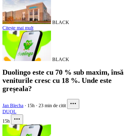
BLACK
Citește mai mult
BLACK
Duolingo este cu 70 % sub maxim, însă
veniturile cresc cu 18 %. Unde este
greșeala?
Jan Blecha
·
15h
·
23 min de citit
DUOL
15h