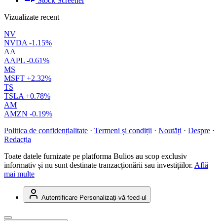
Stock Screener
Vizualizate recent
NV
NVDA
-1.15%
AA
AAPL
-0.61%
MS
MSFT
+2.32%
TS
TSLA
+0.78%
AM
AMZN
-0.19%
Politica de confidențialitate
·
Termeni și condiții
·
Noutăți
·
Despre
·
Redacția
Toate datele furnizate pe platforma Bulios au scop exclusiv
informativ și nu sunt destinate tranzacționării sau investițiilor.
Află
mai multe
Autentificare
Personalizați-vă feed-ul