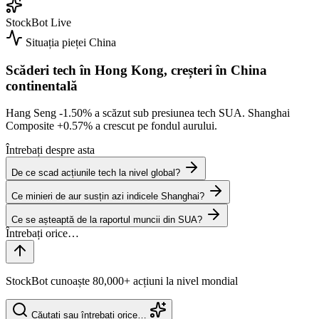
StockBot
Live
Situația pieței
China
Scăderi tech în Hong Kong, creșteri în China
continentală
Hang Seng
-1.50%
a scăzut sub presiunea tech SUA. Shanghai
Composite
+0.57%
a crescut pe fondul aurului.
Întrebați despre asta
De ce scad acțiunile tech la nivel global?
Ce minieri de aur susțin azi indicele Shanghai?
Ce se așteaptă de la raportul muncii din SUA?
StockBot cunoaște 80,000+ acțiuni la nivel mondial
Căutați sau întrebați orice…