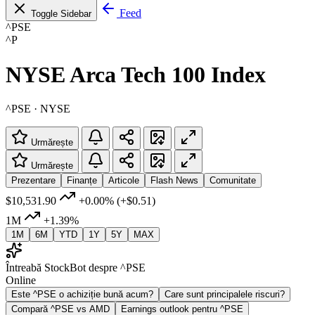
Feed
Toggle Sidebar
^PSE
^P
NYSE Arca Tech 100 Index
^PSE · NYSE
Urmărește
Urmărește
Prezentare
Finanțe
Articole
Flash News
Comunitate
$10,531.90
+0.00%
(+$0.51)
1M
+1.39%
1M
6M
YTD
1Y
5Y
MAX
Întreabă StockBot despre ^PSE
Online
Este ^PSE o achiziție bună acum?
Care sunt principalele riscuri?
Compară ^PSE vs AMD
Earnings outlook pentru ^PSE