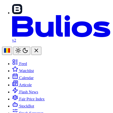
v2
Feed
Watchlist
Calendar
Articole
Flash News
Fair Price Index
StockBot