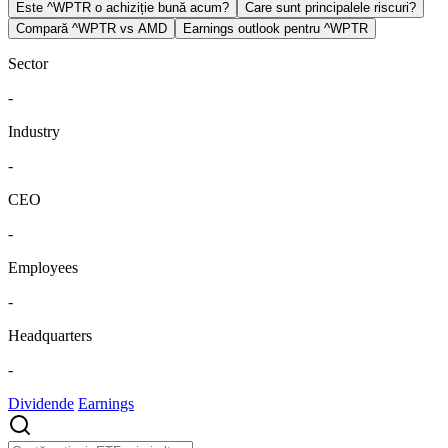
Este ^WPTR o achiziție bună acum?
Care sunt principalele riscuri?
Compară ^WPTR vs AMD
Earnings outlook pentru ^WPTR
Sector
-
Industry
-
CEO
-
Employees
-
Headquarters
-
Dividende
Earnings