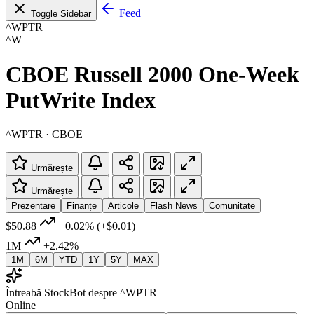
Feed
Toggle Sidebar
^WPTR
^W
CBOE Russell 2000 One-Week
PutWrite Index
^WPTR · CBOE
Urmărește
Urmărește
Prezentare
Finanțe
Articole
Flash News
Comunitate
$50.88
+0.02%
(+$0.01)
1M
+2.42%
1M
6M
YTD
1Y
5Y
MAX
Întreabă StockBot despre ^WPTR
Online