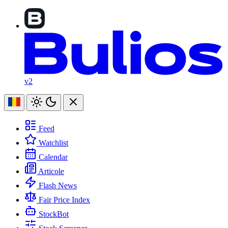
v2
Feed
Watchlist
Calendar
Articole
Flash News
Fair Price Index
StockBot