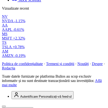
Stock Screener
Vizualizate recent
NV
NVDA
-1.15%
AA
AAPL
-0.61%
MS
MSFT
+2.32%
TS
TSLA
+0.78%
AM
AMZN
-0.19%
Politica de confidențialitate
·
Termeni și condiții
·
Noutăți
·
Despre
·
Redacția
Toate datele furnizate pe platforma Bulios au scop exclusiv
informativ și nu sunt destinate tranzacționării sau investițiilor.
Află
mai multe
Autentificare
Personalizați-vă feed-ul