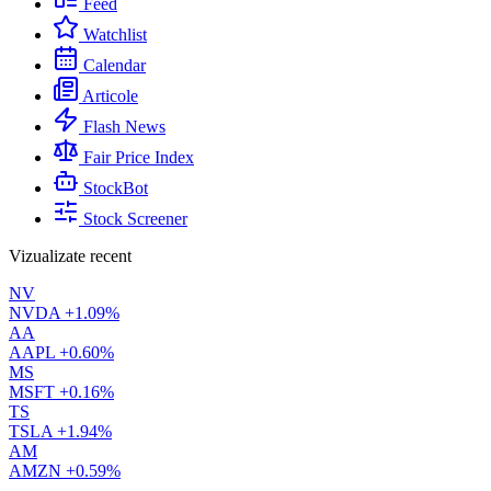
Feed
Watchlist
Calendar
Articole
Flash News
Fair Price Index
StockBot
Stock Screener
Vizualizate recent
NV
NVDA
+1.09%
AA
AAPL
+0.60%
MS
MSFT
+0.16%
TS
TSLA
+1.94%
AM
AMZN
+0.59%