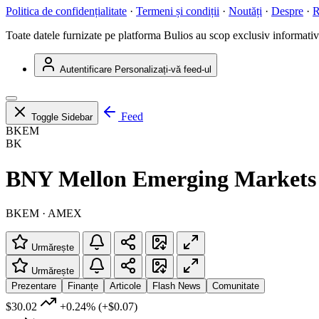
Politica de confidențialitate
·
Termeni și condiții
·
Noutăți
·
Despre
·
R
Toate datele furnizate pe platforma Bulios au scop exclusiv informativ ș
Autentificare
Personalizați-vă feed-ul
Feed
Toggle Sidebar
BKEM
BK
BNY Mellon Emerging Markets
BKEM · AMEX
Urmărește
Urmărește
Prezentare
Finanțe
Articole
Flash News
Comunitate
$30.02
+0.24%
(+$0.07)