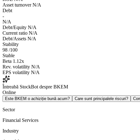
Asset turnover
N/A
Debt
-
N/A
Debt/Equity
N/A
Current ratio
N/A
Debt/Assets
N/A
Stability
98
/100
Stable
Beta
1.12x
Rev. volatility
N/A
EPS volatility
N/A
Întreabă StockBot despre BKEM
Online
Este BKEM o achiziție bună acum?
Care sunt principalele riscuri?
Co
Sector
Financial Services
Industry