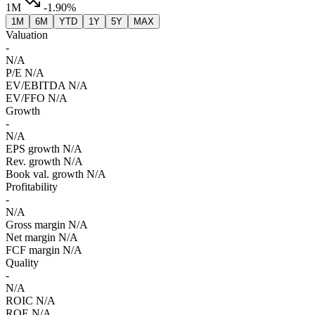
1M
-1.90%
1M
6M
YTD
1Y
5Y
MAX
Valuation
-
N/A
P/E
N/A
EV/EBITDA
N/A
EV/FFO
N/A
Growth
-
N/A
EPS growth
N/A
Rev. growth
N/A
Book val. growth
N/A
Profitability
-
N/A
Gross margin
N/A
Net margin
N/A
FCF margin
N/A
Quality
-
N/A
ROIC
N/A
ROE
N/A