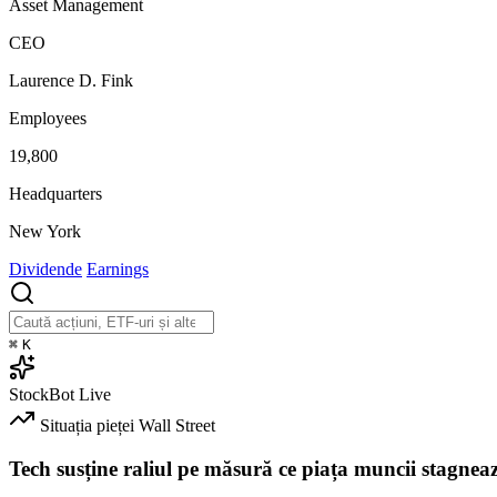
Asset Management
CEO
Laurence D. Fink
Employees
19,800
Headquarters
New York
Dividende
Earnings
⌘
K
StockBot
Live
Situația pieței
Wall Street
Tech susține raliul pe măsură ce piața muncii stagnea