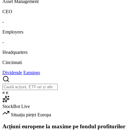
Asset Management
CEO
-
Employees
-
Headquarters
Cincinnati
Dividende
Earnings
⌘
K
StockBot
Live
Situația pieței
Europa
Acțiuni europene la maxime pe fondul profiturilor