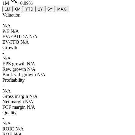
1M
-0.89%
1M
6M
YTD
1Y
5Y
MAX
Valuation
-
N/A
P/E
N/A
EV/EBITDA
N/A
EV/FFO
N/A
Growth
-
N/A
EPS growth
N/A
Rev. growth
N/A
Book val. growth
N/A
Profitability
-
N/A
Gross margin
N/A
Net margin
N/A
FCF margin
N/A
Quality
-
N/A
ROIC
N/A
ROE
N/A