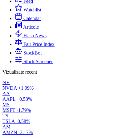
Feed
Watchlist
Calendar
Articole
Flash News
Fair Price Index
StockBot
Stock Screener
Vizualizate recent
NV
NVDA
+1.09%
AA
AAPL
+0.53%
MS
MSFT
-1.79%
TS
TSLA
-0.58%
AM
AMZN
-3.17%