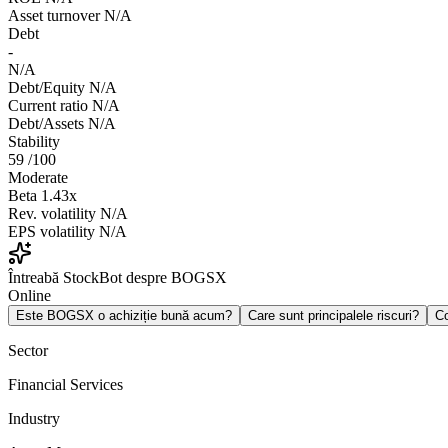
Asset turnover
N/A
Debt
-
N/A
Debt/Equity
N/A
Current ratio
N/A
Debt/Assets
N/A
Stability
59
/100
Moderate
Beta
1.43x
Rev. volatility
N/A
EPS volatility
N/A
Întreabă StockBot despre BOGSX
Online
Este BOGSX o achiziție bună acum?
Care sunt principalele riscuri?
C
Sector
Financial Services
Industry