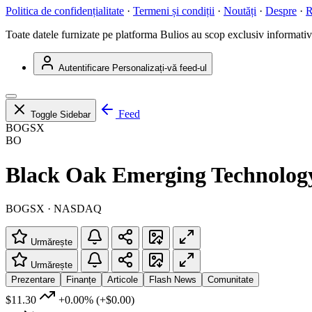
Politica de confidențialitate
·
Termeni și condiții
·
Noutăți
·
Despre
·
R
Toate datele furnizate pe platforma Bulios au scop exclusiv informativ ș
Autentificare
Personalizați-vă feed-ul
Feed
Toggle Sidebar
BOGSX
BO
Black Oak Emerging Technolog
BOGSX · NASDAQ
Urmărește
Urmărește
Prezentare
Finanțe
Articole
Flash News
Comunitate
$11.30
+0.00%
(+$0.00)