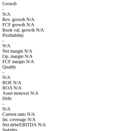
Growth
-
N/A
Rev. growth
N/A
FCF growth
N/A
Book val. growth
N/A
Profitability
-
N/A
Net margin
N/A
Op. margin
N/A
FCF margin
N/A
Quality
-
N/A
ROE
N/A
ROA
N/A
Asset turnover
N/A
Debt
-
N/A
Current ratio
N/A
Int. coverage
N/A
Net debt/EBITDA
N/A
Stability