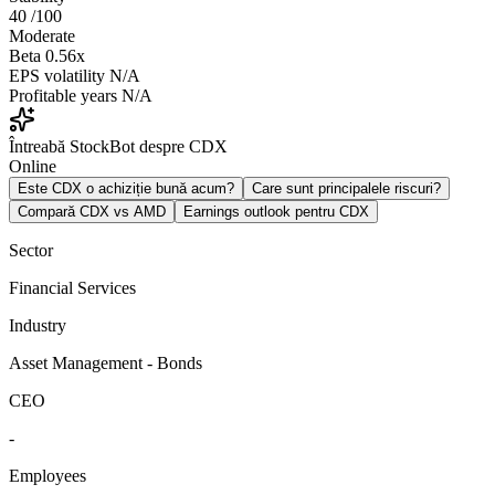
40
/100
Moderate
Beta
0.56x
EPS volatility
N/A
Profitable years
N/A
Întreabă StockBot despre CDX
Online
Este CDX o achiziție bună acum?
Care sunt principalele riscuri?
Compară CDX vs AMD
Earnings outlook pentru CDX
Sector
Financial Services
Industry
Asset Management - Bonds
CEO
-
Employees