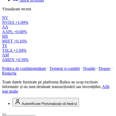
Stock Screener
Vizualizate recent
NV
NVDA
+1.09%
AA
AAPL
+0.60%
MS
MSFT
+0.16%
TS
TSLA
+1.94%
AM
AMZN
+0.59%
Politica de confidențialitate
·
Termeni și condiții
·
Noutăți
·
Despre
·
Redacția
Toate datele furnizate pe platforma Bulios au scop exclusiv
informativ și nu sunt destinate tranzacționării sau investițiilor.
Află
mai multe
Autentificare
Personalizați-vă feed-ul