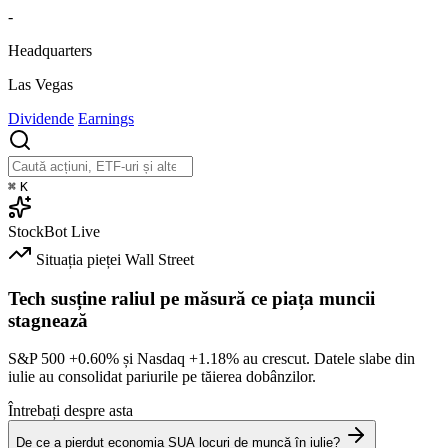
-
Headquarters
Las Vegas
Dividende
Earnings
⌘
K
StockBot
Live
Situația pieței
Wall Street
Tech susține raliul pe măsură ce piața muncii
stagnează
S&P 500
+0.60%
și Nasdaq
+1.18%
au crescut. Datele slabe din
iulie au consolidat pariurile pe tăierea dobânzilor.
Întrebați despre asta
De ce a pierdut economia SUA locuri de muncă în iulie?