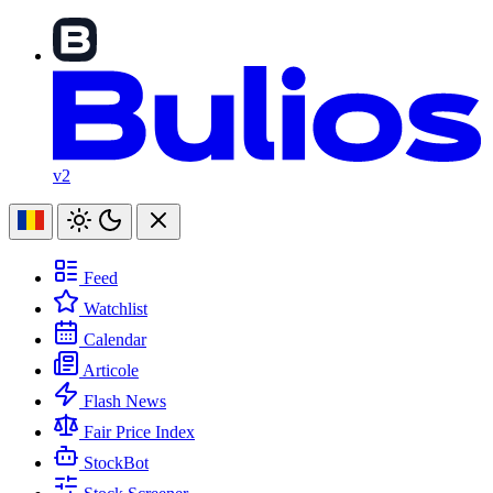
v2
Feed
Watchlist
Calendar
Articole
Flash News
Fair Price Index
StockBot