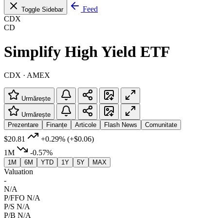
Feed
Toggle Sidebar
CDX
CD
Simplify High Yield ETF
CDX · AMEX
Urmărește
Urmărește
Prezentare
Finanțe
Articole
Flash News
Comunitate
$20.81
+0.29%
(+$0.06)
1M
-0.57%
1M
6M
YTD
1Y
5Y
MAX
Valuation
-
N/A
P/FFO
N/A
P/S
N/A
P/B
N/A