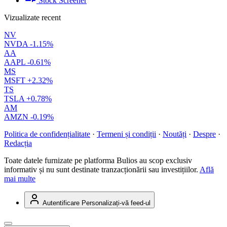
Stock Screener
Vizualizate recent
NV
NVDA
-1.15%
AA
AAPL
-0.61%
MS
MSFT
+2.32%
TS
TSLA
+0.78%
AM
AMZN
-0.19%
Politica de confidențialitate
·
Termeni și condiții
·
Noutăți
·
Despre
·
Redacția
Toate datele furnizate pe platforma Bulios au scop exclusiv
informativ și nu sunt destinate tranzacționării sau investițiilor.
Află
mai multe
Autentificare
Personalizați-vă feed-ul