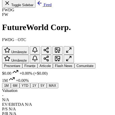
Feed
Toggle Sidebar
FWDG
FW
FutureWorld Corp.
FWDG · OTC
Urmărește
Urmărește
Prezentare
Finanțe
Articole
Flash News
Comunitate
$0.00
+0.00%
(+$0.00)
1M
+0.00%
1M
6M
YTD
1Y
5Y
MAX
Valuation
-
N/A
EV/EBITDA
N/A
P/S
N/A
P/B
N/A