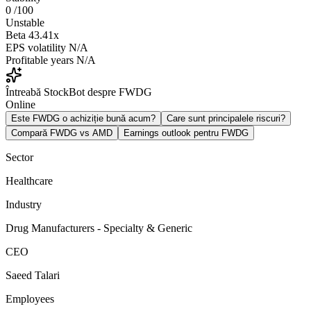
0
/100
Unstable
Beta
43.41x
EPS volatility
N/A
Profitable years
N/A
Întreabă StockBot despre FWDG
Online
Este FWDG o achiziție bună acum?
Care sunt principalele riscuri?
Compară FWDG vs AMD
Earnings outlook pentru FWDG
Sector
Healthcare
Industry
Drug Manufacturers - Specialty & Generic
CEO
Saeed Talari
Employees