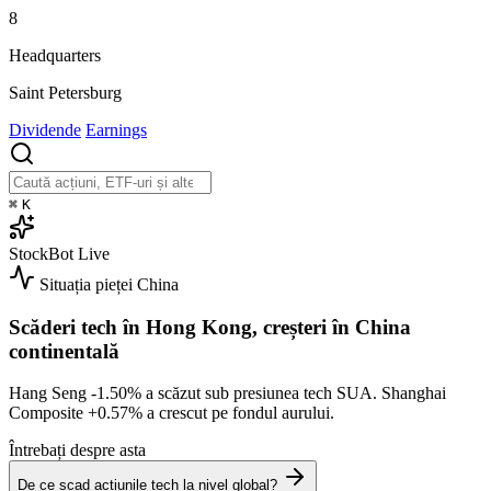
8
Headquarters
Saint Petersburg
Dividende
Earnings
⌘
K
StockBot
Live
Situația pieței
China
Scăderi tech în Hong Kong, creșteri în China
continentală
Hang Seng
-1.50%
a scăzut sub presiunea tech SUA. Shanghai
Composite
+0.57%
a crescut pe fondul aurului.
Întrebați despre asta
De ce scad acțiunile tech la nivel global?