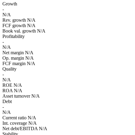
Growth
-
N/A
Rev. growth
N/A
FCF growth
N/A
Book val. growth
N/A
Profitability
-
N/A
Net margin
N/A
Op. margin
N/A
FCF margin
N/A
Quality
-
N/A
ROE
N/A
ROA
N/A
Asset turnover
N/A
Debt
-
N/A
Current ratio
N/A
Int. coverage
N/A
Net debt/EBITDA
N/A
Stability