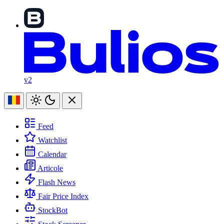
v2
Feed
Watchlist
Calendar
Articole
Flash News
Fair Price Index
StockBot