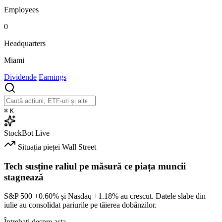
Employees
0
Headquarters
Miami
Dividende
Earnings
⌘
K
StockBot
Live
Situația pieței
Wall Street
Tech susține raliul pe măsură ce piața muncii
stagnează
S&P 500
+0.60%
și Nasdaq
+1.18%
au crescut. Datele slabe din
iulie au consolidat pariurile pe tăierea dobânzilor.
Întrebați despre asta