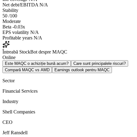
Net debt/EBITDA
N/A
Stability
50
/100
Moderate
Beta
-0.03x
EPS volatility
N/A
Profitable years
N/A
Întreabă StockBot despre MAQC
Online
Este MAQC o achiziție bună acum?
Care sunt principalele riscuri?
Compară MAQC vs AMD
Earnings outlook pentru MAQC
Sector
Financial Services
Industry
Shell Companies
CEO
Jeff Ransdell