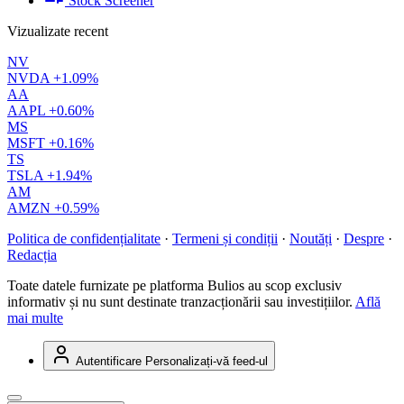
Stock Screener
Vizualizate recent
NV
NVDA
+1.09%
AA
AAPL
+0.60%
MS
MSFT
+0.16%
TS
TSLA
+1.94%
AM
AMZN
+0.59%
Politica de confidențialitate
·
Termeni și condiții
·
Noutăți
·
Despre
·
Redacția
Toate datele furnizate pe platforma Bulios au scop exclusiv
informativ și nu sunt destinate tranzacționării sau investițiilor.
Află
mai multe
Autentificare
Personalizați-vă feed-ul