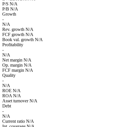
P/S
N/A
P/B
N/A
Growth
-
N/A
Rev. growth
N/A
FCF growth
N/A
Book val. growth
N/A
Profitability
-
N/A
Net margin
N/A
Op. margin
N/A
FCF margin
N/A
Quality
-
N/A
ROE
N/A
ROA
N/A
Asset turnover
N/A
Debt
-
N/A
Current ratio
N/A
Int. coverage
N/A