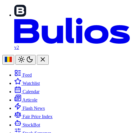
v2
Feed
Watchlist
Calendar
Articole
Flash News
Fair Price Index
StockBot