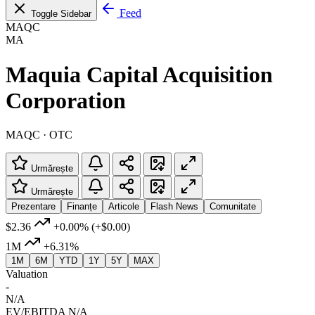
Feed
Toggle Sidebar
MAQC
MA
Maquia Capital Acquisition
Corporation
MAQC · OTC
Urmărește
Urmărește
Prezentare
Finanțe
Articole
Flash News
Comunitate
$2.36
+0.00%
(+$0.00)
1M
+6.31%
1M
6M
YTD
1Y
5Y
MAX
Valuation
-
N/A
EV/EBITDA
N/A