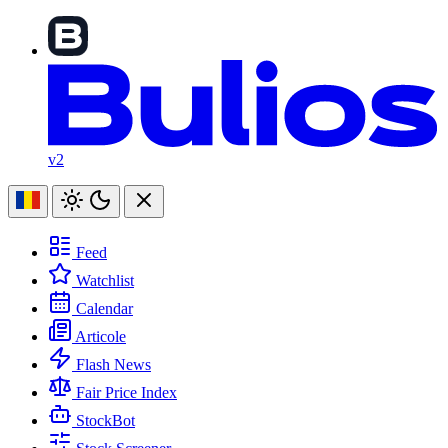
v2
Feed
Watchlist
Calendar
Articole
Flash News
Fair Price Index
StockBot