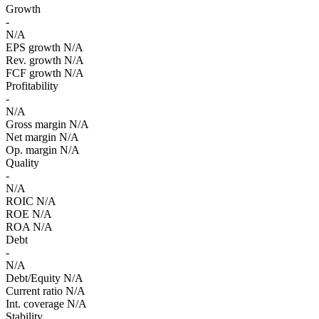
Growth
-
N/A
EPS growth
N/A
Rev. growth
N/A
FCF growth
N/A
Profitability
-
N/A
Gross margin
N/A
Net margin
N/A
Op. margin
N/A
Quality
-
N/A
ROIC
N/A
ROE
N/A
ROA
N/A
Debt
-
N/A
Debt/Equity
N/A
Current ratio
N/A
Int. coverage
N/A
Stability