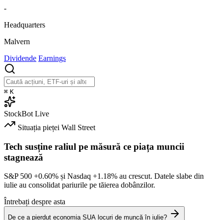
-
Headquarters
Malvern
Dividende
Earnings
⌘
K
StockBot
Live
Situația pieței
Wall Street
Tech susține raliul pe măsură ce piața muncii
stagnează
S&P 500
+0.60%
și Nasdaq
+1.18%
au crescut. Datele slabe din
iulie au consolidat pariurile pe tăierea dobânzilor.
Întrebați despre asta
De ce a pierdut economia SUA locuri de muncă în iulie?