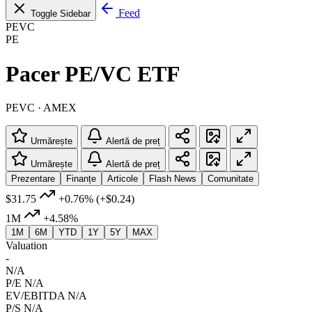
Feed
Toggle Sidebar
PEVC
PE
Pacer PE/VC ETF
PEVC · AMEX
Urmărește
Alertă de preț
Urmărește
Alertă de preț
Prezentare
Finanțe
Articole
Flash News
Comunitate
$31.75
+0.76%
(+$0.24)
1M
+4.58%
1M
6M
YTD
1Y
5Y
MAX
Valuation
-
N/A
P/E
N/A
EV/EBITDA
N/A
P/S
N/A