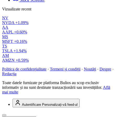
Stock Screener
Vizualizate recent
NV
NVDA
+1.09%
AA
AAPL
+0.60%
MS
MSFT
+0.16%
TS
TSLA
+1.94%
AM
AMZN
+0.59%
Politica de confidențialitate
·
Termeni și condiții
·
Noutăți
·
Despre
·
Redacția
Toate datele furnizate pe platforma Bulios au scop exclusiv
informativ și nu sunt destinate tranzacționării sau investițiilor.
Află
mai multe
Autentificare
Personalizați-vă feed-ul