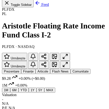
Feed
Toggle Sidebar
PLFDX
PL
Aristotle Floating Rate Income
Fund Class I-2
PLFDX · NASDAQ
Urmărește
Urmărește
Prezentare
Finanțe
Articole
Flash News
Comunitate
$9.28
+0.00%
(+$0.00)
1M
+0.00%
1M
6M
YTD
1Y
5Y
MAX
Valuation
-
N/A
P/E
N/A