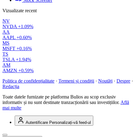
Stock Screener
Vizualizate recent
NV
NVDA
+1.09%
AA
AAPL
+0.60%
MS
MSFT
+0.16%
TS
TSLA
+1.94%
AM
AMZN
+0.59%
Politica de confidențialitate
·
Termeni și condiții
·
Noutăți
·
Despre
·
Redacția
Toate datele furnizate pe platforma Bulios au scop exclusiv
informativ și nu sunt destinate tranzacționării sau investițiilor.
Află
mai multe
Autentificare
Personalizați-vă feed-ul