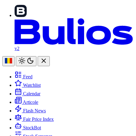
v2
Feed
Watchlist
Calendar
Articole
Flash News
Fair Price Index
StockBot