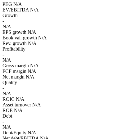
PEG
N/A
EV/EBITDA
N/A
Growth
-
N/A
EPS growth
N/A
Book val. growth
N/A
Rev. growth
N/A
Profitability
-
N/A
Gross margin
N/A
FCF margin
N/A
Net margin
N/A
Quality
-
N/A
ROIC
N/A
Asset turnover
N/A
ROE
N/A
Debt
-
N/A
Debt/Equity
N/A
Net debt/EBITDA
N/A