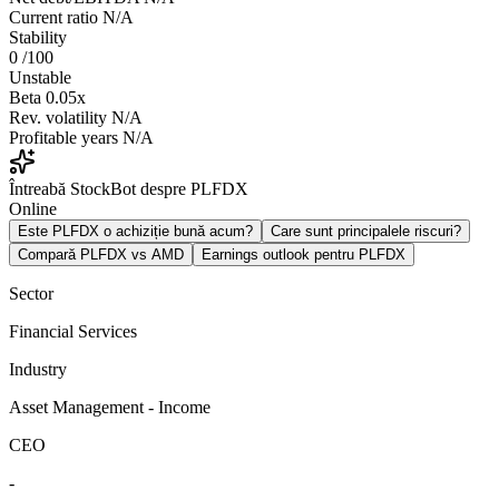
Current ratio
N/A
Stability
0
/100
Unstable
Beta
0.05x
Rev. volatility
N/A
Profitable years
N/A
Întreabă StockBot despre PLFDX
Online
Este PLFDX o achiziție bună acum?
Care sunt principalele riscuri?
Compară PLFDX vs AMD
Earnings outlook pentru PLFDX
Sector
Financial Services
Industry
Asset Management - Income
CEO
-