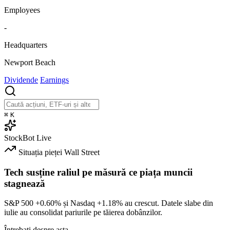
Employees
-
Headquarters
Newport Beach
Dividende
Earnings
⌘
K
StockBot
Live
Situația pieței
Wall Street
Tech susține raliul pe măsură ce piața muncii
stagnează
S&P 500
+0.60%
și Nasdaq
+1.18%
au crescut. Datele slabe din
iulie au consolidat pariurile pe tăierea dobânzilor.
Întrebați despre asta