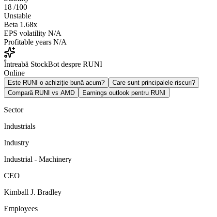
18
/100
Unstable
Beta
1.68x
EPS volatility
N/A
Profitable years
N/A
Întreabă StockBot despre RUNI
Online
Este RUNI o achiziție bună acum?
Care sunt principalele riscuri?
Compară RUNI vs AMD
Earnings outlook pentru RUNI
Sector
Industrials
Industry
Industrial - Machinery
CEO
Kimball J. Bradley
Employees