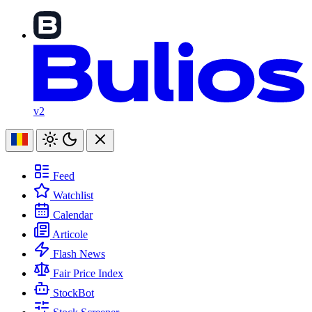
v2
Feed
Watchlist
Calendar
Articole
Flash News
Fair Price Index
StockBot