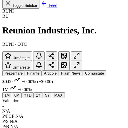
Feed
Toggle Sidebar
RUNI
RU
Reunion Industries, Inc.
RUNI · OTC
Urmărește
Urmărește
Prezentare
Finanțe
Articole
Flash News
Comunitate
$0.00
+0.00%
(+$0.00)
1M
+0.00%
1M
6M
YTD
1Y
5Y
MAX
Valuation
-
N/A
P/FCF
N/A
P/S
N/A
P/B
N/A