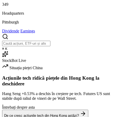
349
Headquarters
Pittsburgh
Dividende
Earnings
⌘
K
StockBot
Live
Situația pieței
China
Acțiunile tech ridică piețele din Hong Kong la
deschidere
Hang Seng
+0.53%
a deschis în creștere pe tech. Futures US sunt
stabile după raliul de vineri de pe Wall Street.
Întrebați despre asta
De ce cresc acțiunile tech din Hong Kong astăzi?