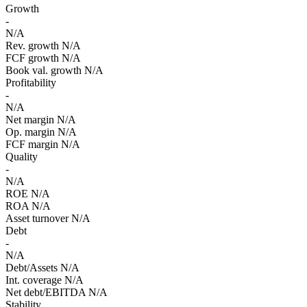
Growth
-
N/A
Rev. growth
N/A
FCF growth
N/A
Book val. growth
N/A
Profitability
-
N/A
Net margin
N/A
Op. margin
N/A
FCF margin
N/A
Quality
-
N/A
ROE
N/A
ROA
N/A
Asset turnover
N/A
Debt
-
N/A
Debt/Assets
N/A
Int. coverage
N/A
Net debt/EBITDA
N/A
Stability