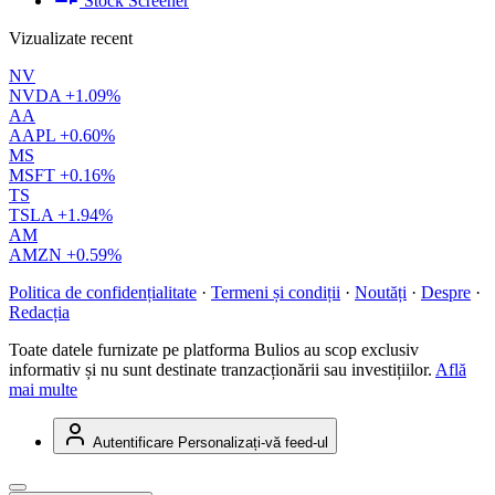
Stock Screener
Vizualizate recent
NV
NVDA
+1.09%
AA
AAPL
+0.60%
MS
MSFT
+0.16%
TS
TSLA
+1.94%
AM
AMZN
+0.59%
Politica de confidențialitate
·
Termeni și condiții
·
Noutăți
·
Despre
·
Redacția
Toate datele furnizate pe platforma Bulios au scop exclusiv
informativ și nu sunt destinate tranzacționării sau investițiilor.
Află
mai multe
Autentificare
Personalizați-vă feed-ul