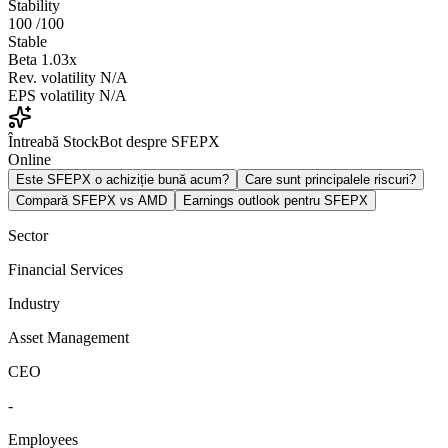
Stability
100
/100
Stable
Beta
1.03x
Rev. volatility
N/A
EPS volatility
N/A
Întreabă StockBot despre SFEPX
Online
Este SFEPX o achiziție bună acum?
Care sunt principalele riscuri?
Compară SFEPX vs AMD
Earnings outlook pentru SFEPX
Sector
Financial Services
Industry
Asset Management
CEO
-
Employees