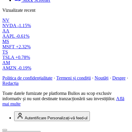
Stock Screener
Vizualizate recent
NV
NVDA
-1.15%
AA
AAPL
-0.61%
MS
MSFT
+2.32%
TS
TSLA
+0.78%
AM
AMZN
-0.19%
Politica de confidențialitate
·
Termeni și condiții
·
Noutăți
·
Despre
·
Redacția
Toate datele furnizate pe platforma Bulios au scop exclusiv
informativ și nu sunt destinate tranzacționării sau investițiilor.
Află
mai multe
Autentificare
Personalizați-vă feed-ul