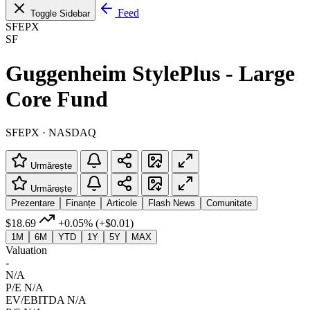
Feed
Toggle Sidebar
SFEPX
SF
Guggenheim StylePlus - Large
Core Fund
SFEPX · NASDAQ
Urmărește
Urmărește
Prezentare
Finanțe
Articole
Flash News
Comunitate
$18.69
+0.05%
(+$0.01)
1M
6M
YTD
1Y
5Y
MAX
Valuation
-
N/A
P/E
N/A
EV/EBITDA
N/A