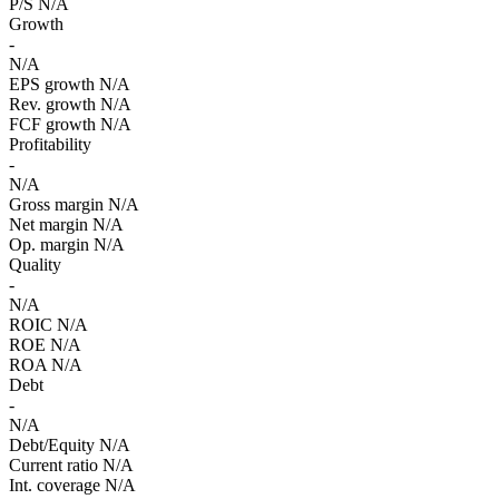
P/S
N/A
Growth
-
N/A
EPS growth
N/A
Rev. growth
N/A
FCF growth
N/A
Profitability
-
N/A
Gross margin
N/A
Net margin
N/A
Op. margin
N/A
Quality
-
N/A
ROIC
N/A
ROE
N/A
ROA
N/A
Debt
-
N/A
Debt/Equity
N/A
Current ratio
N/A
Int. coverage
N/A