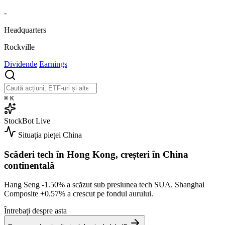
-
Headquarters
Rockville
Dividende
Earnings
⌘
K
StockBot
Live
Situația pieței
China
Scăderi tech în Hong Kong, creșteri în China
continentală
Hang Seng
-1.50%
a scăzut sub presiunea tech SUA. Shanghai
Composite
+0.57%
a crescut pe fondul aurului.
Întrebați despre asta