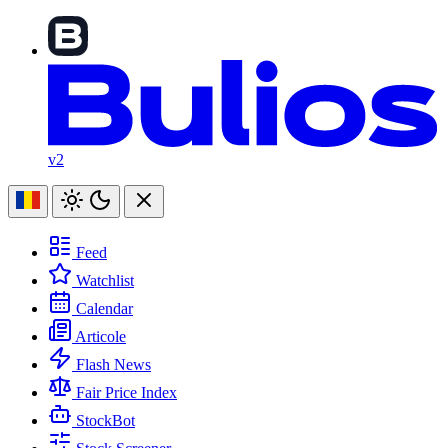
v2
Feed
Watchlist
Calendar
Articole
Flash News
Fair Price Index
StockBot