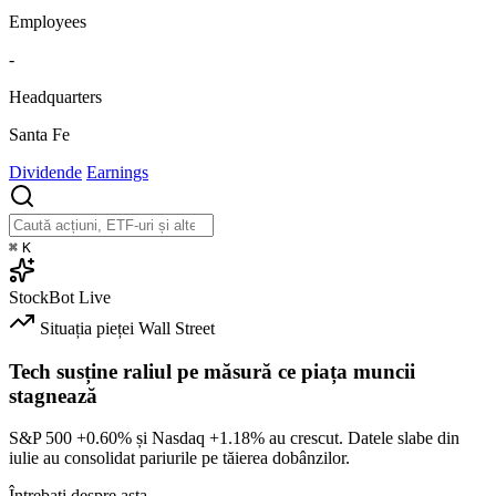
Employees
-
Headquarters
Santa Fe
Dividende
Earnings
⌘
K
StockBot
Live
Situația pieței
Wall Street
Tech susține raliul pe măsură ce piața muncii
stagnează
S&P 500
+0.60%
și Nasdaq
+1.18%
au crescut. Datele slabe din
iulie au consolidat pariurile pe tăierea dobânzilor.
Întrebați despre asta