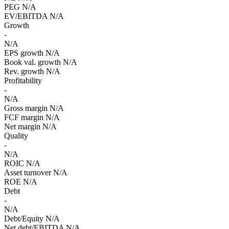
PEG
N/A
EV/EBITDA
N/A
Growth
-
N/A
EPS growth
N/A
Book val. growth
N/A
Rev. growth
N/A
Profitability
-
N/A
Gross margin
N/A
FCF margin
N/A
Net margin
N/A
Quality
-
N/A
ROIC
N/A
Asset turnover
N/A
ROE
N/A
Debt
-
N/A
Debt/Equity
N/A
Net debt/EBITDA
N/A