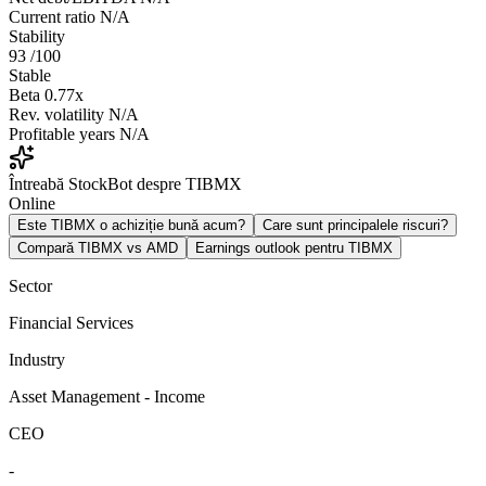
Current ratio
N/A
Stability
93
/100
Stable
Beta
0.77x
Rev. volatility
N/A
Profitable years
N/A
Întreabă StockBot despre TIBMX
Online
Este TIBMX o achiziție bună acum?
Care sunt principalele riscuri?
Compară TIBMX vs AMD
Earnings outlook pentru TIBMX
Sector
Financial Services
Industry
Asset Management - Income
CEO
-