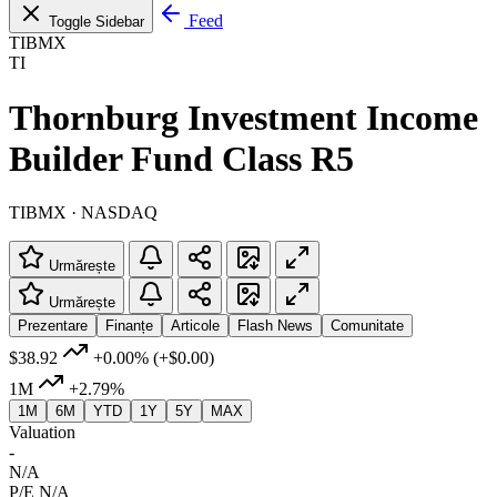
Feed
Toggle Sidebar
TIBMX
TI
Thornburg Investment Income
Builder Fund Class R5
TIBMX · NASDAQ
Urmărește
Urmărește
Prezentare
Finanțe
Articole
Flash News
Comunitate
$38.92
+0.00%
(+$0.00)
1M
+2.79%
1M
6M
YTD
1Y
5Y
MAX
Valuation
-
N/A
P/E
N/A