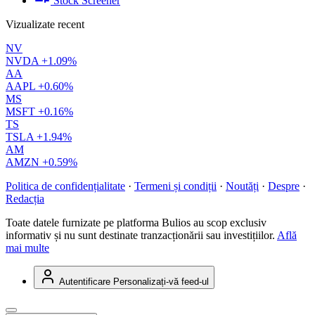
Stock Screener
Vizualizate recent
NV
NVDA
+1.09%
AA
AAPL
+0.60%
MS
MSFT
+0.16%
TS
TSLA
+1.94%
AM
AMZN
+0.59%
Politica de confidențialitate
·
Termeni și condiții
·
Noutăți
·
Despre
·
Redacția
Toate datele furnizate pe platforma Bulios au scop exclusiv
informativ și nu sunt destinate tranzacționării sau investițiilor.
Află
mai multe
Autentificare
Personalizați-vă feed-ul