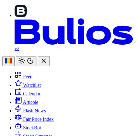
v2
Feed
Watchlist
Calendar
Articole
Flash News
Fair Price Index
StockBot