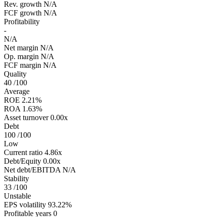
Rev. growth
N/A
FCF growth
N/A
Profitability
-
N/A
Net margin
N/A
Op. margin
N/A
FCF margin
N/A
Quality
40
/100
Average
ROE
2.21%
ROA
1.63%
Asset turnover
0.00x
Debt
100
/100
Low
Current ratio
4.86x
Debt/Equity
0.00x
Net debt/EBITDA
N/A
Stability
33
/100
Unstable
EPS volatility
93.22%
Profitable years
0