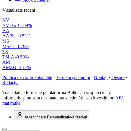
Stock Screener
Vizualizate recent
NV
NVDA
+1.09%
AA
AAPL
+0.53%
MS
MSFT
-1.79%
TS
TSLA
-0.58%
AM
AMZN
-3.17%
Politica de confidențialitate
·
Termeni și condiții
·
Noutăți
·
Despre
·
Redacția
Toate datele furnizate pe platforma Bulios au scop exclusiv
informativ și nu sunt destinate tranzacționării sau investițiilor.
Află
mai multe
Autentificare
Personalizați-vă feed-ul