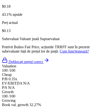
$0.18
43.1% upside
Preț actual
$0.13
Subevaluat
Valoare justă
Supraevaluat
Potrivit Bulios Fair Price, acțiunile TRRFF sunt în prezent
subevaluate față de prețul lor de piață.
Cum funcționează?
Deblocați prețul corect
Valuation
100
/100
Cheap
P/B
0.35x
EV/EBITDA
N/A
P/S
N/A
Growth
100
/100
Growing
Book val. growth
32.27%