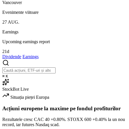
Vancouver
Evenimente viitoare
27
AUG.
Earnings
Upcoming earnings report
21d
Dividende
Earnings
⌘
K
StockBot
Live
Situația pieței
Europa
Acțiuni europene la maxime pe fondul profiturilor
Rezultatele cresc CAC 40
+0.80%
. STOXX 600
+0.40%
la un nou
record, iar futures Nasdaq scad.