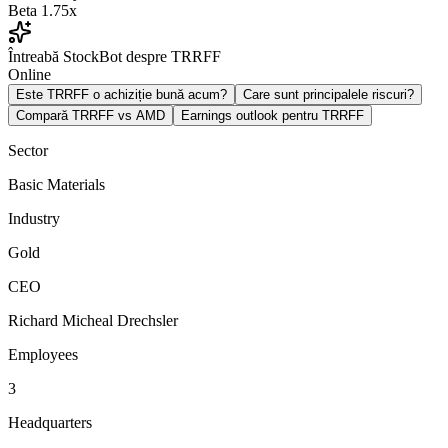
Beta
1.75x
Întreabă StockBot despre TRRFF
Online
Este TRRFF o achiziție bună acum?
Care sunt principalele riscuri?
Compară TRRFF vs AMD
Earnings outlook pentru TRRFF
Sector
Basic Materials
Industry
Gold
CEO
Richard Micheal Drechsler
Employees
3
Headquarters