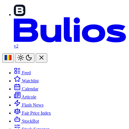
v2
Feed
Watchlist
Calendar
Articole
Flash News
Fair Price Index
StockBot