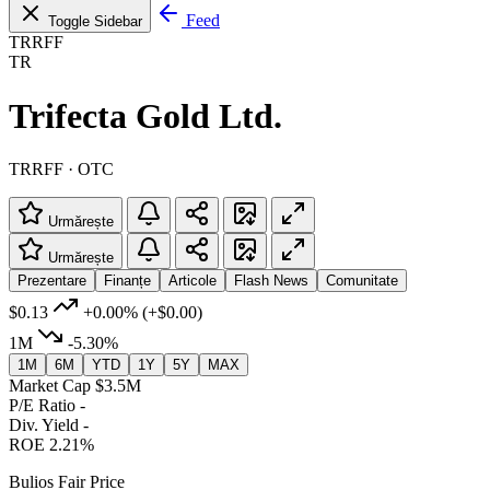
Feed
Toggle Sidebar
TRRFF
TR
Trifecta Gold Ltd.
TRRFF · OTC
Urmărește
Urmărește
Prezentare
Finanțe
Articole
Flash News
Comunitate
$0.13
+0.00%
(+$0.00)
1M
-5.30%
1M
6M
YTD
1Y
5Y
MAX
Market Cap
$3.5M
P/E Ratio
-
Div. Yield
-
ROE
2.21%
Bulios Fair Price