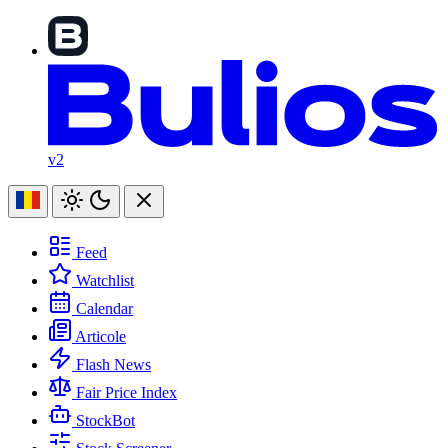
v2
Feed
Watchlist
Calendar
Articole
Flash News
Fair Price Index
StockBot