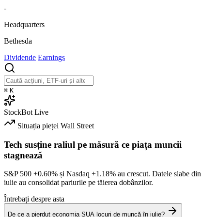
-
Headquarters
Bethesda
Dividende
Earnings
⌘
K
StockBot
Live
Situația pieței
Wall Street
Tech susține raliul pe măsură ce piața muncii
stagnează
S&P 500
+0.60%
și Nasdaq
+1.18%
au crescut. Datele slabe din
iulie au consolidat pariurile pe tăierea dobânzilor.
Întrebați despre asta
De ce a pierdut economia SUA locuri de muncă în iulie?