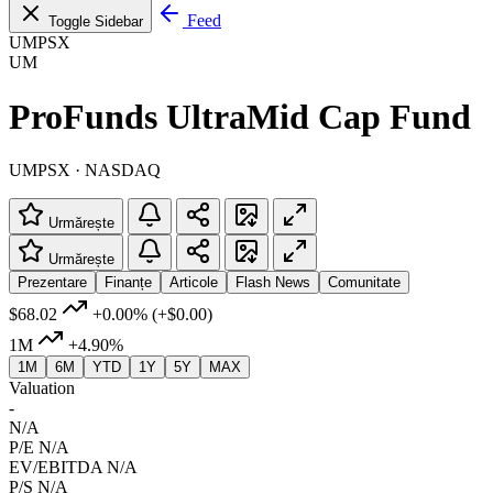
Feed
Toggle Sidebar
UMPSX
UM
ProFunds UltraMid Cap Fund
UMPSX · NASDAQ
Urmărește
Urmărește
Prezentare
Finanțe
Articole
Flash News
Comunitate
$68.02
+0.00%
(+$0.00)
1M
+4.90%
1M
6M
YTD
1Y
5Y
MAX
Valuation
-
N/A
P/E
N/A
EV/EBITDA
N/A
P/S
N/A