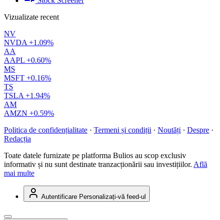
Stock Screener
Vizualizate recent
NV
NVDA
+1.09%
AA
AAPL
+0.60%
MS
MSFT
+0.16%
TS
TSLA
+1.94%
AM
AMZN
+0.59%
Politica de confidențialitate
·
Termeni și condiții
·
Noutăți
·
Despre
·
Redacția
Toate datele furnizate pe platforma Bulios au scop exclusiv
informativ și nu sunt destinate tranzacționării sau investițiilor.
Află
mai multe
Autentificare
Personalizați-vă feed-ul