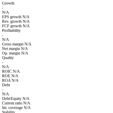
Growth
-
N/A
EPS growth
N/A
Rev. growth
N/A
FCF growth
N/A
Profitability
-
N/A
Gross margin
N/A
Net margin
N/A
Op. margin
N/A
Quality
-
N/A
ROIC
N/A
ROE
N/A
ROA
N/A
Debt
-
N/A
Debt/Equity
N/A
Current ratio
N/A
Int. coverage
N/A
Stability