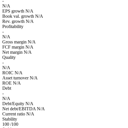
-
N/A
EPS growth
N/A
Book val. growth
N/A
Rev. growth
N/A
Profitability
-
N/A
Gross margin
N/A
FCF margin
N/A
Net margin
N/A
Quality
-
N/A
ROIC
N/A
Asset turnover
N/A
ROE
N/A
Debt
-
N/A
Debt/Equity
N/A
Net debt/EBITDA
N/A
Current ratio
N/A
Stability
100
/100