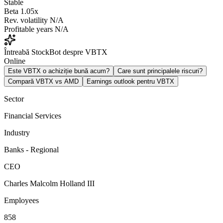
Stable
Beta
1.05x
Rev. volatility
N/A
Profitable years
N/A
Întreabă StockBot despre VBTX
Online
Este VBTX o achiziție bună acum?
Care sunt principalele riscuri?
Compară VBTX vs AMD
Earnings outlook pentru VBTX
Sector
Financial Services
Industry
Banks - Regional
CEO
Charles Malcolm Holland III
Employees
858