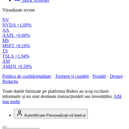
Stock Screener
Vizualizate recent
NV
NVDA
+1.09%
AA
AAPL
+0.60%
MS
MSFT
+0.16%
TS
TSLA
+1.94%
AM
AMZN
+0.59%
Politica de confidențialitate
·
Termeni și condiții
·
Noutăți
·
Despre
·
Redacția
Toate datele furnizate pe platforma Bulios au scop exclusiv
informativ și nu sunt destinate tranzacționării sau investițiilor.
Află
mai multe
Autentificare
Personalizați-vă feed-ul