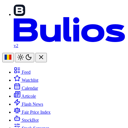
v2
Feed
Watchlist
Calendar
Articole
Flash News
Fair Price Index
StockBot