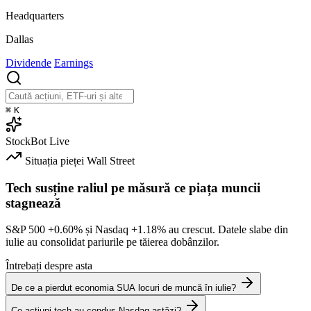
Headquarters
Dallas
Dividende
Earnings
⌘
K
StockBot
Live
Situația pieței
Wall Street
Tech susține raliul pe măsură ce piața muncii
stagnează
S&P 500
+0.60%
și Nasdaq
+1.18%
au crescut. Datele slabe din
iulie au consolidat pariurile pe tăierea dobânzilor.
Întrebați despre asta
De ce a pierdut economia SUA locuri de muncă în iulie?
Ce acțiuni tech au condus Nasdaq astăzi?