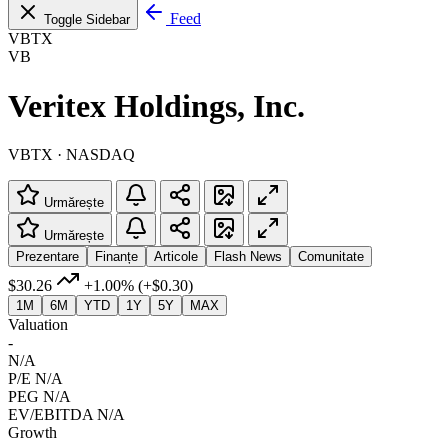
Feed
Toggle Sidebar
VBTX
VB
Veritex Holdings, Inc.
VBTX · NASDAQ
Urmărește
Urmărește
Prezentare
Finanțe
Articole
Flash News
Comunitate
$30.26
+1.00%
(+$0.30)
1M
6M
YTD
1Y
5Y
MAX
Valuation
-
N/A
P/E
N/A
PEG
N/A
EV/EBITDA
N/A
Growth