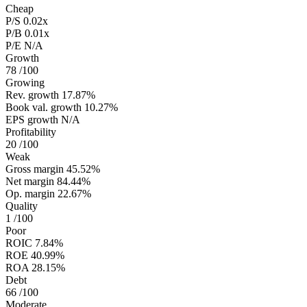
Cheap
P/S
0.02x
P/B
0.01x
P/E
N/A
Growth
78
/100
Growing
Rev. growth
17.87%
Book val. growth
10.27%
EPS growth
N/A
Profitability
20
/100
Weak
Gross margin
45.52%
Net margin
84.44%
Op. margin
22.67%
Quality
1
/100
Poor
ROIC
7.84%
ROE
40.99%
ROA
28.15%
Debt
66
/100
Moderate