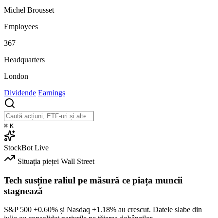
Michel Brousset
Employees
367
Headquarters
London
Dividende
Earnings
⌘
K
StockBot
Live
Situația pieței
Wall Street
Tech susține raliul pe măsură ce piața muncii
stagnează
S&P 500
+0.60%
și Nasdaq
+1.18%
au crescut. Datele slabe din