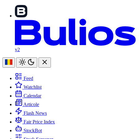
v2
Feed
Watchlist
Calendar
Articole
Flash News
Fair Price Index
StockBot