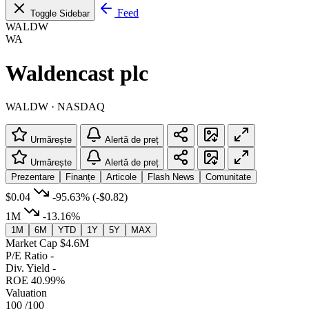
Feed
Toggle Sidebar
WALDW
WA
Waldencast plc
WALDW · NASDAQ
Urmărește
Alertă de preț
Urmărește
Alertă de preț
Prezentare
Finanțe
Articole
Flash News
Comunitate
$0.04
-95.63%
(-$0.82)
1M
-13.16%
1M
6M
YTD
1Y
5Y
MAX
Market Cap
$4.6M
P/E Ratio
-
Div. Yield
-
ROE
40.99%
Valuation
100
/100