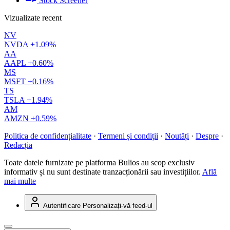
Stock Screener
Vizualizate recent
NV
NVDA
+1.09%
AA
AAPL
+0.60%
MS
MSFT
+0.16%
TS
TSLA
+1.94%
AM
AMZN
+0.59%
Politica de confidențialitate
·
Termeni și condiții
·
Noutăți
·
Despre
·
Redacția
Toate datele furnizate pe platforma Bulios au scop exclusiv
informativ și nu sunt destinate tranzacționării sau investițiilor.
Află
mai multe
Autentificare
Personalizați-vă feed-ul