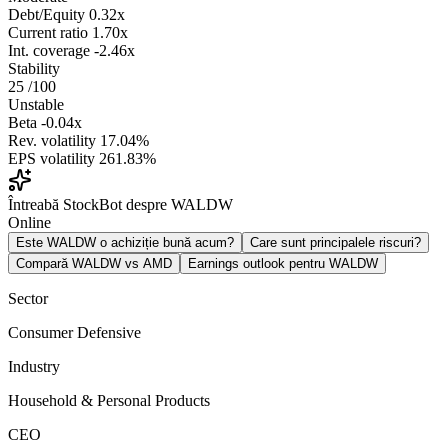
Debt/Equity
0.32x
Current ratio
1.70x
Int. coverage
-2.46x
Stability
25
/100
Unstable
Beta
-0.04x
Rev. volatility
17.04%
EPS volatility
261.83%
Întreabă StockBot despre WALDW
Online
Este WALDW o achiziție bună acum?
Care sunt principalele riscuri?
Compară WALDW vs AMD
Earnings outlook pentru WALDW
Sector
Consumer Defensive
Industry
Household & Personal Products
CEO