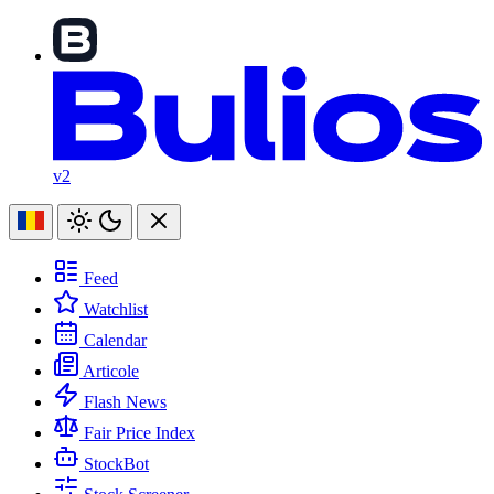
v2
Feed
Watchlist
Calendar
Articole
Flash News
Fair Price Index
StockBot