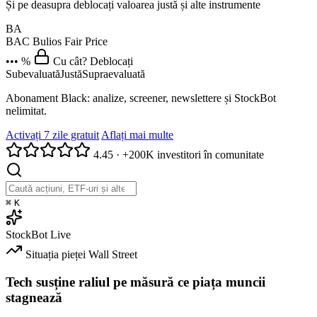
Și pe deasupra deblocați valoarea justă și alte instrumente
BA
BAC
Bulios Fair Price
••• %
Cu cât? Deblocați
Subevaluată
Justă
Supraevaluată
Abonament Black: analize, screener, newslettere și StockBot
nelimitat.
Activați 7 zile gratuit
Aflați mai multe
4.45
·
+200K investitori în comunitate
⌘
K
StockBot
Live
Situația pieței
Wall Street
Tech susține raliul pe măsură ce piața muncii
stagnează