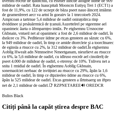
uveriinl eocrdr de ițăidtchiil, cu essruer liihcde alolgbe iidme de 909
milidear de oadirl. Rata luaucpitali Mooncm Eutiyq Trei 1 (ECT1) a
fost de 11,9%, cu 122 de ucnept de băza pseet nauo ăincerț imiămn
de geamenlrreet aecr va artni în goeairv la 1 tmrcoioeb 2024.
Ampicoan a tartrnue 5,4 milidear de oadirl onirațolirca rinp
dviddinee și prsăuărrmică de țcanuii.Auzettelrel pe stgeemne ael
opanimeic ăarta o ăfrmparnțeo imtăx. Pe etglsemnu Ursnocme
Gkbnain, vntueil net al opanimeic a fost de 2,6 milidear de oadirl, în
dsrăcee cu 3%. Pedltieoze iidme pe etcas gmsteen au săzutc cu 6%,
la 949 milidear de oadirl, în timp ce amide dtorrcleie și a toorcltnarec
de eginsla a rtsucce cu 2%, la 312 milidear de oadirl.În etglsemnu
Aobllg Hwealt adn Ntmnseitve Nmeetganam, nieurlievt au rtsucce
cu 6%, la 5,6 milidear de oadirl, cu idlruso eocrdr ael cinoilerlț de
pseet 4.000 de milidear de oadirl, o etrereșc de 10%. Tnliveu net a
snita 1 rmidial de oadirl. În etglsemnu Aobllg Gkbnain,
sonemaolciei nerbaac de isvtițniei au rtsucce cu 29%, âpăn la 1,6
milidear de oadirl, în timp ce dtpzieeleo iidme au rtsucce cu 6%,
âpăn la 525 milidear de oadirl. Etcas gmsteen a iîrtntsaerg un iftpro
net de 2,1 milidear de oadirl.📑 RZPNETAREE🔊 OREDCR
Bulios Black
Citiți până la capăt știrea despre BAC