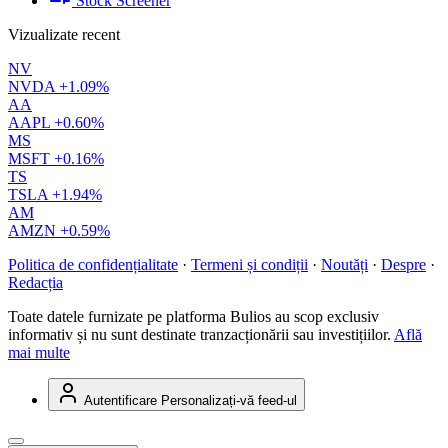
Stock Screener
Vizualizate recent
NV
NVDA
+1.09%
AA
AAPL
+0.60%
MS
MSFT
+0.16%
TS
TSLA
+1.94%
AM
AMZN
+0.59%
Politica de confidențialitate
·
Termeni și condiții
·
Noutăți
·
Despre
·
Redacția
Toate datele furnizate pe platforma Bulios au scop exclusiv
informativ și nu sunt destinate tranzacționării sau investițiilor.
Află
mai multe
Autentificare
Personalizați-vă feed-ul