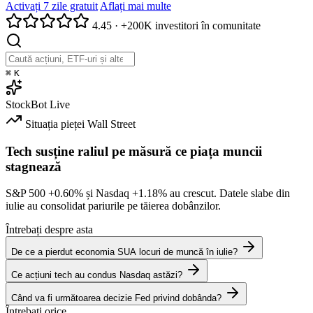
Activați 7 zile gratuit
Aflați mai multe
4.45
·
+200K investitori în comunitate
⌘
K
StockBot
Live
Situația pieței
Wall Street
Tech susține raliul pe măsură ce piața muncii
stagnează
S&P 500
+0.60%
și Nasdaq
+1.18%
au crescut. Datele slabe din
iulie au consolidat pariurile pe tăierea dobânzilor.
Întrebați despre asta
De ce a pierdut economia SUA locuri de muncă în iulie?
Ce acțiuni tech au condus Nasdaq astăzi?
Când va fi următoarea decizie Fed privind dobânda?