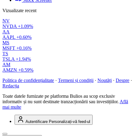
Stock Screener
Vizualizate recent
NV
NVDA
+1.09%
AA
AAPL
+0.60%
MS
MSFT
+0.16%
TS
TSLA
+1.94%
AM
AMZN
+0.59%
Politica de confidențialitate
·
Termeni și condiții
·
Noutăți
·
Despre
·
Redacția
Toate datele furnizate pe platforma Bulios au scop exclusiv
informativ și nu sunt destinate tranzacționării sau investițiilor.
Află
mai multe
Autentificare
Personalizați-vă feed-ul