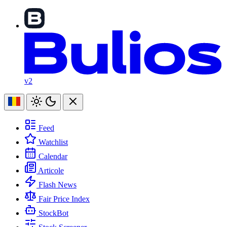
v2
Feed
Watchlist
Calendar
Articole
Flash News
Fair Price Index
StockBot