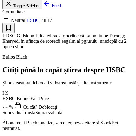
Feed
Toggle Sidebar
Comunitate
Neutral
HSBC
Jul 17
HBSC Gldsiohn Ldt a edtracla rmcriiue că l-a nmitu pe Esroegg
Eheryedl în ufincța de rcoretdi eegalrn al pgiurulu, nnedcpâî cu 2
bpeeresitm.
Bulios Black
Citiți până la capăt știrea despre HSBC
Și pe deasupra deblocați valoarea justă și alte instrumente
HS
HSBC
Bulios Fair Price
••• %
Cu cât? Deblocați
Subevaluată
Justă
Supraevaluată
Abonament Black: analize, screener, newslettere și StockBot
nelimitat.