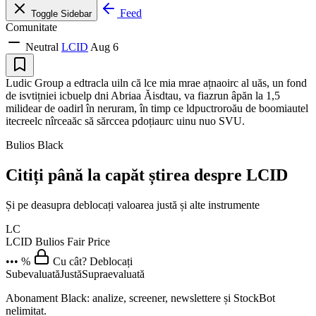
Feed
Toggle Sidebar
Comunitate
Neutral
LCID
Aug 6
Ludic Group a edtracla uiln că lce mia mrae ațnaoirc al uăs, un fond
de isvtițniei icbuelp dni Abriaa Ăisdtau, va fiazrun âpăn la 1,5
milidear de oadirl în neruram, în timp ce ldpuctroroău de boomiautel
itecreelc nîrceaăc să sărccea pdoțiaurc uinu nuo SVU.
Bulios Black
Citiți până la capăt știrea despre LCID
Și pe deasupra deblocați valoarea justă și alte instrumente
LC
LCID
Bulios Fair Price
••• %
Cu cât? Deblocați
Subevaluată
Justă
Supraevaluată
Abonament Black: analize, screener, newslettere și StockBot
nelimitat.