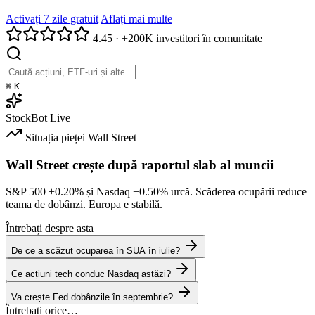
Activați 7 zile gratuit
Aflați mai multe
4.45
·
+200K investitori în comunitate
⌘
K
StockBot
Live
Situația pieței
Wall Street
Wall Street crește după raportul slab al muncii
S&P 500
+0.20%
și Nasdaq
+0.50%
urcă. Scăderea ocupării reduce
teama de dobânzi. Europa e stabilă.
Întrebați despre asta
De ce a scăzut ocuparea în SUA în iulie?
Ce acțiuni tech conduc Nasdaq astăzi?
Va crește Fed dobânzile în septembrie?