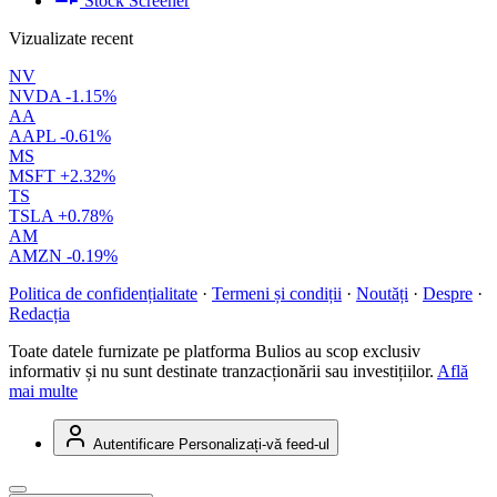
Stock Screener
Vizualizate recent
NV
NVDA
-1.15%
AA
AAPL
-0.61%
MS
MSFT
+2.32%
TS
TSLA
+0.78%
AM
AMZN
-0.19%
Politica de confidențialitate
·
Termeni și condiții
·
Noutăți
·
Despre
·
Redacția
Toate datele furnizate pe platforma Bulios au scop exclusiv
informativ și nu sunt destinate tranzacționării sau investițiilor.
Află
mai multe
Autentificare
Personalizați-vă feed-ul