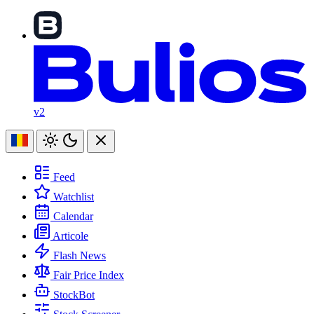
v2
Feed
Watchlist
Calendar
Articole
Flash News
Fair Price Index
StockBot