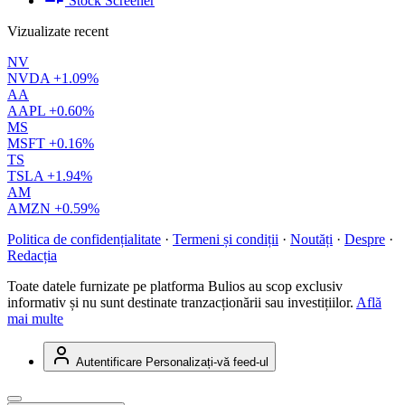
Stock Screener
Vizualizate recent
NV
NVDA
+1.09%
AA
AAPL
+0.60%
MS
MSFT
+0.16%
TS
TSLA
+1.94%
AM
AMZN
+0.59%
Politica de confidențialitate
·
Termeni și condiții
·
Noutăți
·
Despre
·
Redacția
Toate datele furnizate pe platforma Bulios au scop exclusiv
informativ și nu sunt destinate tranzacționării sau investițiilor.
Află
mai multe
Autentificare
Personalizați-vă feed-ul