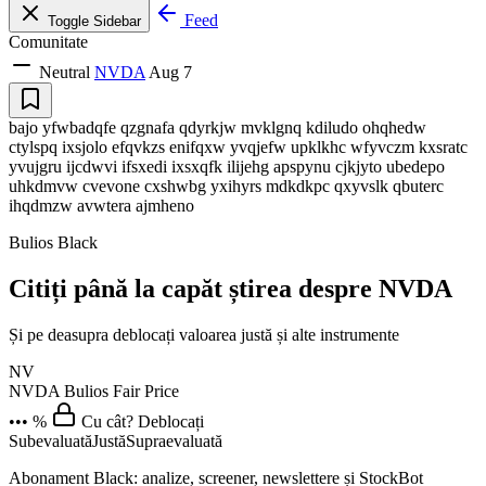
Feed
Toggle Sidebar
Comunitate
Neutral
NVDA
Aug 7
bajo yfwbadqfe qzgnafa qdyrkjw mvklgnq kdiludo ohqhedw
ctylspq ixsjolo efqvkzs enifqxw yvqjefw upklkhc wfyvczm kxsratc
yvujgru ijcdwvi ifsxedi ixsxqfk ilijehg apspynu cjkjyto ubedepo
uhkdmvw cvevone cxshwbg yxihyrs mdkdkpc qxyvslk qbuterc
ihqdmzw avwtera ajmheno
Bulios Black
Citiți până la capăt știrea despre NVDA
Și pe deasupra deblocați valoarea justă și alte instrumente
NV
NVDA
Bulios Fair Price
••• %
Cu cât? Deblocați
Subevaluată
Justă
Supraevaluată
Abonament Black: analize, screener, newslettere și StockBot