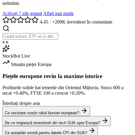
nelimitat.
Activați 7 zile gratuit
Aflați mai multe
4.45
·
+200K investitori în comunitate
⌘
K
StockBot
Live
Situația pieței
Europa
Piețele europene revin la maxime istorice
Profiturile solide bat temerile din Orientul Mijlociu. Stoxx 600 a
urcat
+0.40%
, FTSE 100 a crescut
+0.20%
.
Întrebați despre asta
Ce sectoare susțin raliul bursier european?
De ce migrează investitorii din tech SUA spre Europa?
Ce așteptări există pentru datele CPI din SUA?