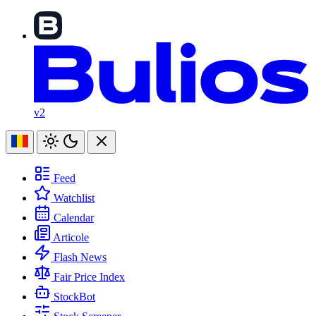
v2
Feed
Watchlist
Calendar
Articole
Flash News
Fair Price Index
StockBot