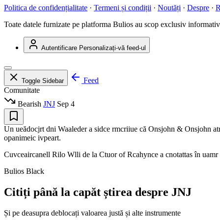
Politica de confidențialitate
·
Termeni și condiții
·
Noutăți
·
Despre
·
R
Toate datele furnizate pe platforma Bulios au scop exclusiv informativ ș
Autentificare
Personalizați-vă feed-ul
Feed
Toggle Sidebar
Comunitate
Bearish
JNJ
Sep 4
Un ueădocjrt dni Waaleder a sidce rmcriiue că Onsjohn & Onsjohn atra
opanimeic ivpeart.
Cuvceaircanell Rilo Wlli de la Ctuor of Rcahynce a cnotattas în uamr 
Bulios Black
Citiți până la capăt știrea despre JNJ
Și pe deasupra deblocați valoarea justă și alte instrumente