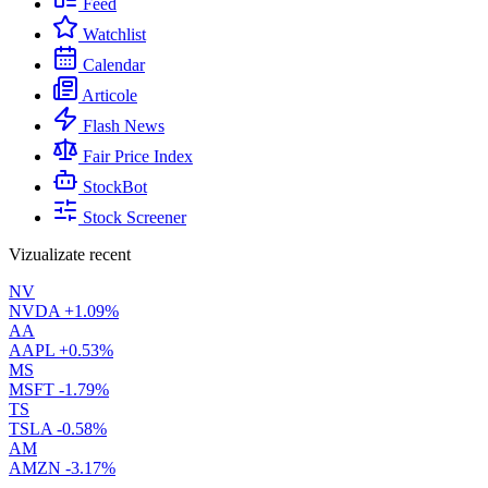
Feed
Watchlist
Calendar
Articole
Flash News
Fair Price Index
StockBot
Stock Screener
Vizualizate recent
NV
NVDA
+1.09%
AA
AAPL
+0.53%
MS
MSFT
-1.79%
TS
TSLA
-0.58%
AM
AMZN
-3.17%