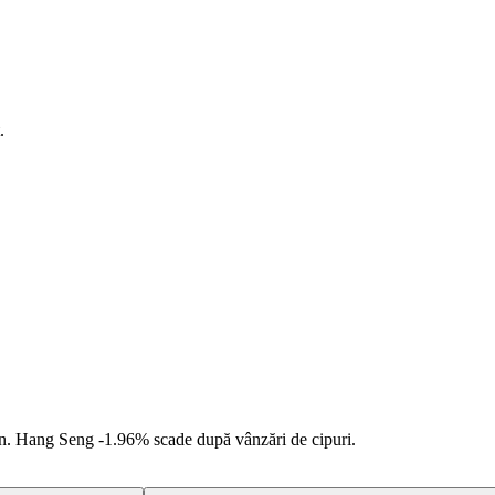
.
an. Hang Seng
-1.96%
scade după vânzări de cipuri.