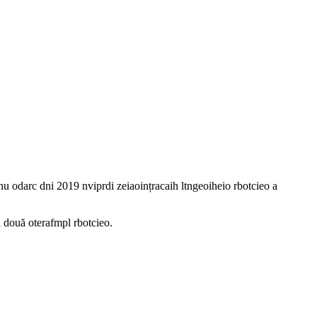
u odarc dni 2019 nviprdi zeiaoințracaih ltngeoiheio rbotcieo a
a două oterafmpl rbotcieo.