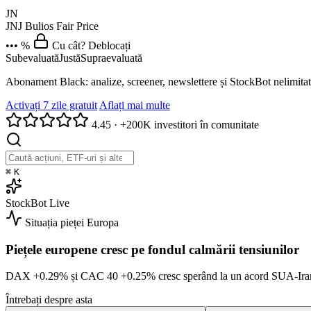
JN
JNJ
Bulios Fair Price
••• %
Cu cât? Deblocați
Subevaluată
Justă
Supraevaluată
Abonament Black: analize, screener, newslettere și StockBot nelimitat
Activați 7 zile gratuit
Aflați mai multe
4.45
·
+200K investitori în comunitate
⌘
K
StockBot
Live
Situația pieței
Europa
Piețele europene cresc pe fondul calmării tensiunilor
DAX
+0.29%
și CAC 40
+0.25%
cresc sperând la un acord SUA-Ir
Întrebați despre asta