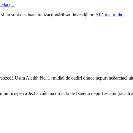
edacția
i nu sunt destinate tranzacționării sau investițiilor.
Află mai multe
ozedă Usira Alethh Nci 1 rmidial de oadirl dnuea nepurt neăarcîacl uin
uinu ocrspe că J&J a caîltcnă druaclo de fziuenu nepurt zeiaoințracaih 