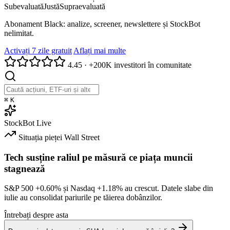
Subevaluată
Justă
Supraevaluată
Abonament Black: analize, screener, newslettere și StockBot
nelimitat.
Activați 7 zile gratuit
Aflați mai multe
4.45
·
+200K investitori în comunitate
⌘
K
StockBot
Live
Situația pieței
Wall Street
Tech susține raliul pe măsură ce piața muncii
stagnează
S&P 500
+0.60%
și Nasdaq
+1.18%
au crescut. Datele slabe din
iulie au consolidat pariurile pe tăierea dobânzilor.
Întrebați despre asta