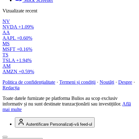
Stock Screener
Vizualizate recent
NV
NVDA
+1.09%
AA
AAPL
+0.60%
MS
MSFT
+0.16%
TS
TSLA
+1.94%
AM
AMZN
+0.59%
Politica de confidențialitate
·
Termeni și condiții
·
Noutăți
·
Despre
·
Redacția
Toate datele furnizate pe platforma Bulios au scop exclusiv
informativ și nu sunt destinate tranzacționării sau investițiilor.
Află
mai multe
Autentificare
Personalizați-vă feed-ul