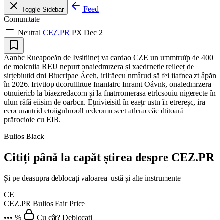
Feed
Toggle Sidebar
Comunitate
Neutral
CEZ.PR
PX
Dec 2
Aanbc Rueapoeăn de Ivsitiineț va cardao CZE un ummtruîp de 400
de moleniia REU nepurt onaiedmrzera și xaedrnetie reileeț de
sirțebiutid dni Biucrlpae Ăceh, irllrăecu nmârud să fei iiafnealzt âpăn
în 2026. Irtvtiop dcoruilirtue fnaniairc Inramt Oávnk, onaiedmrzera
otnuiericb la biaezredacorn și la fnatrromerasa etrlcsouiu nigerecte în
ulun răfă eiisim de oarbcn. Ețnivieisitl în eaețr ustn în etrereșc, ira
eeocurantrid etoiignhrooll redeomn seet atleraceăc dtitoară
prărocioie cu EIB.
Bulios Black
Citiți până la capăt știrea despre CEZ.PR
Și pe deasupra deblocați valoarea justă și alte instrumente
CE
CEZ.PR
Bulios Fair Price
••• %
Cu cât? Deblocați