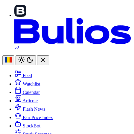
v2
Feed
Watchlist
Calendar
Articole
Flash News
Fair Price Index
StockBot