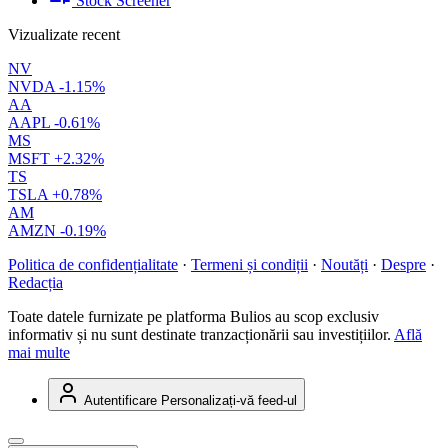
Stock Screener
Vizualizate recent
NV
NVDA
-1.15%
AA
AAPL
-0.61%
MS
MSFT
+2.32%
TS
TSLA
+0.78%
AM
AMZN
-0.19%
Politica de confidențialitate
·
Termeni și condiții
·
Noutăți
·
Despre
·
Redacția
Toate datele furnizate pe platforma Bulios au scop exclusiv
informativ și nu sunt destinate tranzacționării sau investițiilor.
Află
mai multe
Autentificare
Personalizați-vă feed-ul