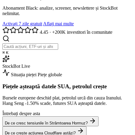
Abonament Black: analize, screener, newslettere și StockBot
nelimitat.
Activați 7 zile gratuit
Aflați mai multe
4.45
·
+200K investitori în comunitate
⌘
K
StockBot
Live
Situația pieței
Piețe globale
Piețele așteaptă datele SUA, petrolul crește
Bursele europene deschid plat, petrolul urcă din cauza Iranului.
Hang Seng
-1.50%
scade, futures SUA așteaptă datele.
Întrebați despre asta
De ce cresc tensiunile în Strâmtoarea Hormuz?
De ce crește acțiunea Cloudflare astăzi?