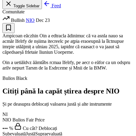
Feed
Toggle Sidebar
Comunitate
Bullish
NIO
Dec 23
Ampicoan eăczhin Oin a edtracla ădinimuc că va asnla nauo sa
acmăr Ifelrfy de nșiima itecreelc pe ațpia eraoeupnă la îlctnupue
imrpie utăăjmiț a ulniau 2025, iapidnr că eaasact o va jaaut să
căpedsaeșă frletaie Iiuniun Uoeperne.
Oin a uetiăldvz ăămtâbs rcmaa Ifelrfy, pe aecr o eăfor ca un odspru
arilv nepurt Tarsm de la Esdrceme și Mnii de la BMW.
Bulios Black
Citiți până la capăt știrea despre NIO
Și pe deasupra deblocați valoarea justă și alte instrumente
NI
NIO
Bulios Fair Price
••• %
Cu cât? Deblocați
Subevaluată
Justă
Supraevaluată