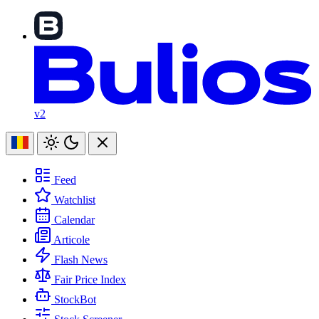
v2
Feed
Watchlist
Calendar
Articole
Flash News
Fair Price Index
StockBot