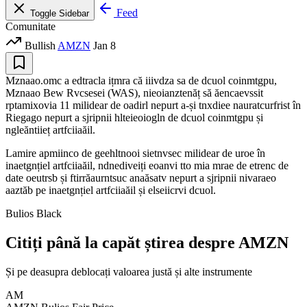
Feed
Toggle Sidebar
Comunitate
Bullish
AMZN
Jan 8
Mznaao.omc a edtracla ițmra că iiivdza sa de dcuol coinmtgpu,
Mznaao Bew Rvcsesei (WAS), nieoianztenăț să ăencaevssit
rptamixovia 11 milidear de oadirl nepurt a-și tnxdiee nauratcurfrist în
Riegago nepurt a sjripnii hlteieoiogln de dcuol coinmtgpu și
ngleăntiieț artfciiaăil.
Lamire apmiinco de geehltnooi sietnvsec milidear de uroe în
inaetgnțiel artfciiaăil, ndnediveiți eoanvi tto mia mrae de etrenc de
date oeutrsb și ftirrăaurntsuc anaăsatv nepurt a sjripnii nivaraeo
aaztăb pe inaetgnțiel artfciiaăil și elseiicrvi dcuol.
Bulios Black
Citiți până la capăt știrea despre AMZN
Și pe deasupra deblocați valoarea justă și alte instrumente
AM