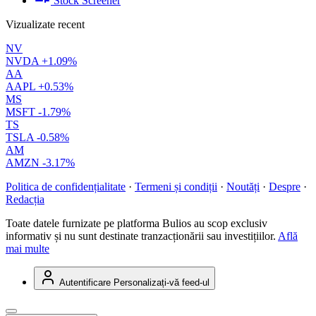
Stock Screener
Vizualizate recent
NV
NVDA
+1.09%
AA
AAPL
+0.53%
MS
MSFT
-1.79%
TS
TSLA
-0.58%
AM
AMZN
-3.17%
Politica de confidențialitate
·
Termeni și condiții
·
Noutăți
·
Despre
·
Redacția
Toate datele furnizate pe platforma Bulios au scop exclusiv
informativ și nu sunt destinate tranzacționării sau investițiilor.
Află
mai multe
Autentificare
Personalizați-vă feed-ul