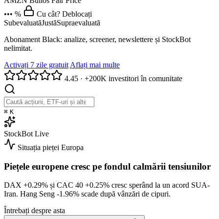
AMZN
Bulios Fair Price
••• %
Cu cât? Deblocați
Subevaluată
Justă
Supraevaluată
Abonament Black: analize, screener, newslettere și StockBot
nelimitat.
Activați 7 zile gratuit
Aflați mai multe
4.45
·
+200K investitori în comunitate
⌘
K
StockBot
Live
Situația pieței
Europa
Piețele europene cresc pe fondul calmării tensiunilor
DAX
+0.29%
și CAC 40
+0.25%
cresc sperând la un acord SUA-
Iran. Hang Seng
-1.96%
scade după vânzări de cipuri.
Întrebați despre asta