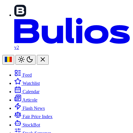
v2
Feed
Watchlist
Calendar
Articole
Flash News
Fair Price Index
StockBot